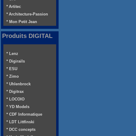
* Artitec
* Architecture-Passion
* Mon Petit Jean
Produits DIGITAL
* Lenz
* Digirails
* ESU
* Zimo
* Uhlenbrock
* Digitrax
* LOCOIO
* YD Models
* CDF Informatique
* LDT Littfinski
* DCC concepts