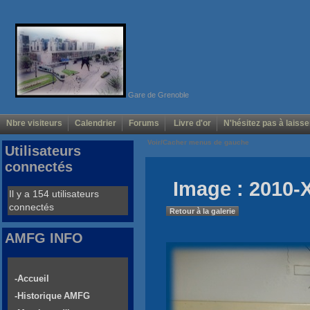
Gare de Grenoble
Nbre visiteurs
Calendrier
Forums
Livre d'or
N'hésitez pas à laisse
Voir/Cacher menus de gauche
Utilisateurs
connectés
Image : 2010-
Il y a 154 utilisateurs
connectés
Retour à la galerie
AMFG INFO
-Accueil
-Historique AMFG