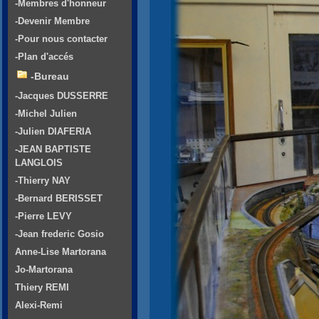
-Membres d'honneur
-Devenir Membre
-Pour nous contacter
-Plan d'accés
-Bureau
-Jacques DUSSERRE
-Michel Julien
-Julien DIAFERIA
-JEAN BAPTISTE
LANGLOIS
-Thierry NAY
-Bernard BERISSET
-Pierre LEVY
-Jean frederic Gosio
Anne-Lise Martorana
Jo-Martorana
Thiery REMI
Alexi-Remi