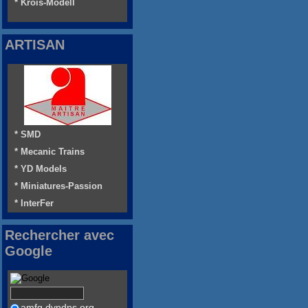
* Krois-Modell
ARTISAN
* SMD
* Mecanic Trains
* YD Models
* Miniatures-Passion
* InterFer
Rechercher avec
Google
amfg.dyndns.org