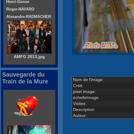
Henri-Gonse
Roger-NAVARO
Alexandre-RADMACHER
AMFG 2013.jpg
Sauvegarde du
Nom de l'image:
Train de la Mure
Créé:
pixel image:
échelleImage:
Visites:
Description:
Auteur: