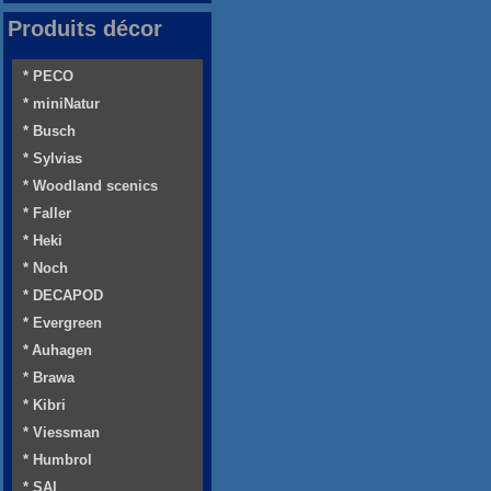
Produits décor
* PECO
* miniNatur
* Busch
* Sylvias
* Woodland scenics
* Faller
* Heki
* Noch
* DECAPOD
* Evergreen
* Auhagen
* Brawa
* Kibri
* Viessman
* Humbrol
* SAI