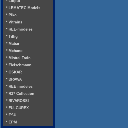
* Liliput
* LEMATEC Models
* Piko
* Vitrains
* REE-modeles
* Tillig
* Mabar
* Mehano
* Mistral Train
* Fleischmann
* OSKAR
* BRAWA
* REE modeles
* R37 Collection
* RIVAROSSI
* FULGUREX
* ESU
* EPM