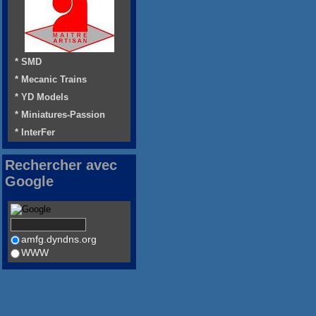
* SMD
* Mecanic Trains
* YD Models
* Miniatures-Passion
* InterFer
Rechercher avec
Google
amfg.dyndns.org
WWW