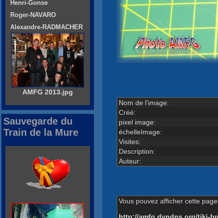
Henri-Gonse
Roger-NAVARO
Alexandre-RADMACHER
AMFG 2013.jpg
Nom de l'image:
Créé:
Sauvegarde du
pixel image:
Train de la Mure
échelleImage:
Visites:
Description:
Auteur:
Vous pouvez afficher cette page 
http://amfg.dyndns.org/tiki