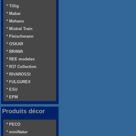
* Tillig
* Mabar
* Mehano
* Mistral Train
* Fleischmann
* OSKAR
* BRAWA
* REE modeles
* R37 Collection
* RIVAROSSI
* FULGUREX
* ESU
* EPM
Produits décor
* PECO
* miniNatur