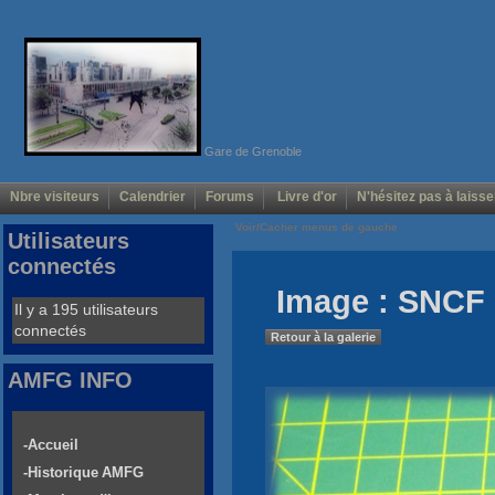
Gare de Grenoble
Nbre visiteurs
Calendrier
Forums
Livre d'or
N'hésitez pas à laisse
Voir/Cacher menus de gauche
Utilisateurs
connectés
Image : SNCF 
Il y a 195 utilisateurs
connectés
Retour à la galerie
AMFG INFO
-Accueil
-Historique AMFG