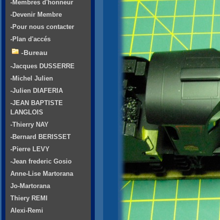
-Membres d'honneur
-Devenir Membre
-Pour nous contacter
-Plan d'accés
-Bureau
-Jacques DUSSERRE
-Michel Julien
-Julien DIAFERIA
-JEAN BAPTISTE
LANGLOIS
-Thierry NAY
-Bernard BERISSET
-Pierre LEVY
-Jean frederic Gosio
Anne-Lise Martorana
Jo-Martorana
Thiery REMI
Alexi-Remi