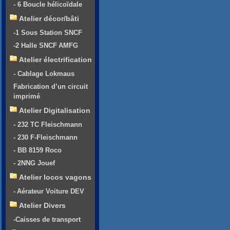
- 6 Boucle hélicoïdale
Atelier décor/bâti
-1 Sous Station SNCF
-2 Halle SNCF AMFG
Atelier électrification
- Cablage Lokmaus
Fabrication d’un circuit
imprimé
Atelier Digitalisation
- 232 TC Fleischmann
- 230 F-Fleischmann
- BB 8159 Roco
- 2NNG Jouef
Atelier locos vagons
- Aérateur Voiture DEV
Atelier Divers
-Caisses de transport