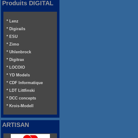
Produits DIGITAL
* Lenz
* Digirails
* ESU
* Zimo
* Uhlenbrock
* Digitrax
* LOCOIO
* YD Models
* CDF Informatique
* LDT Littfinski
* DCC concepts
* Krois-Modell
ARTISAN