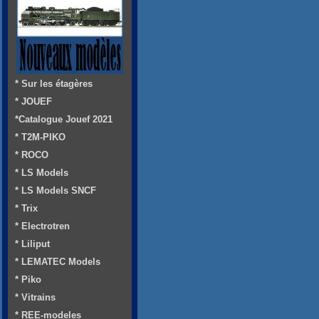
* Sur les étagères
* JOUEF
*Catalogue Jouef 2021
* T2M-PIKO
* ROCO
* LS Models
* LS Models SNCF
* Trix
* Electrotren
* Liliput
* LEMATEC Models
* Piko
* Vitrains
* REE-modeles