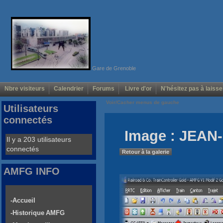
Gare de Grenoble
Nbre visiteurs
Calendrier
Forums
Livre d'or
N'hésitez pas à laisse
Voir/Cacher menus de gauche
Utilisateurs
connectés
Image : JEAN-
Il y a 203 utilisateurs
connectés
Retour à la galerie
AMFG INFO
-Accueil
-Historique AMFG