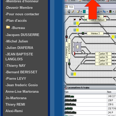
-Membres d'honneur
-Devenir Membre
-Pour nous contacter
-Plan d'accés
-Bureau
-Jacques DUSSERRE
-Michel Julien
-Julien DIAFERIA
-JEAN BAPTISTE
LANGLOIS
-Thierry NAY
-Bernard BERISSET
-Pierre LEVY
-Jean frederic Gosio
Anne-Lise Martorana
Jo-Martorana
Thiery REMI
Alexi-Remi