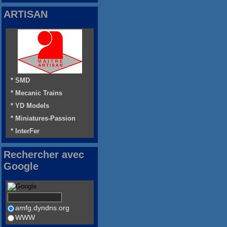
ARTISAN
* SMD
* Mecanic Trains
* YD Models
* Miniatures-Passion
* InterFer
Rechercher avec
Google
amfg.dyndns.org
WWW