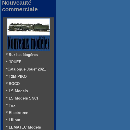
Nouveauté
commerciale
* Sur les étagères
* JOUEF
*Catalogue Jouef 2021
* T2M-PIKO
* ROCO
* LS Models
* LS Models SNCF
* Trix
* Electrotren
* Liliput
* LEMATEC Models