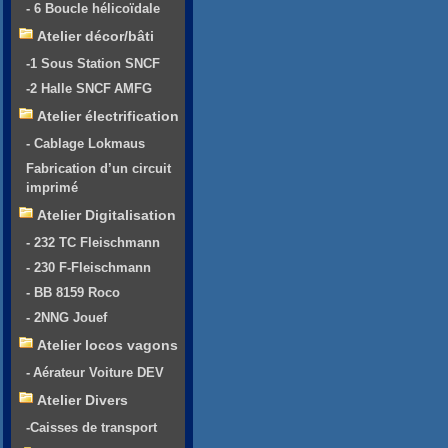
- 6 Boucle hélicoïdale
Atelier décor/bâti
-1 Sous Station SNCF
-2 Halle SNCF AMFG
Atelier électrification
- Cablage Lokmaus
Fabrication d’un circuit
imprimé
Atelier Digitalisation
- 232 TC Fleischmann
- 230 F-Fleischmann
- BB 8159 Roco
- 2NNG Jouef
Atelier locos vagons
- Aérateur Voiture DEV
Atelier Divers
-Caisses de transport