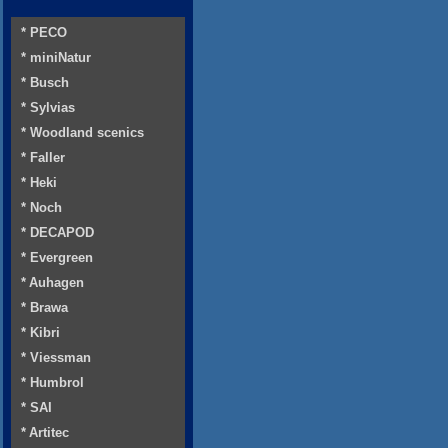
* PECO
* miniNatur
* Busch
* Sylvias
* Woodland scenics
* Faller
* Heki
* Noch
* DECAPOD
* Evergreen
* Auhagen
* Brawa
* Kibri
* Viessman
* Humbrol
* SAI
* Artitec