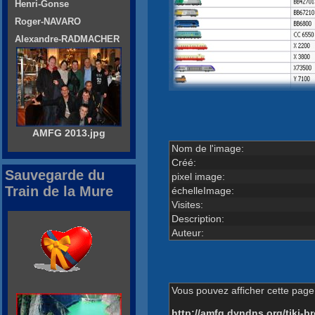
Henri-Gonse
Roger-NAVARO
Alexandre-RADMACHER
AMFG 2013.jpg
Nom de l'image:
Créé:
Sauvegarde du
pixel image:
Train de la Mure
échelleImage:
Visites:
Description:
Auteur:
Vous pouvez afficher cette page 
http://amfg.dyndns.org/tiki