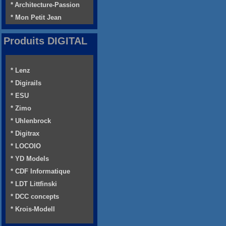
* Architecture-Passion
* Mon Petit Jean
Produits DIGITAL
* Lenz
* Digirails
* ESU
* Zimo
* Uhlenbrock
* Digitrax
* LOCOIO
* YD Models
* CDF Informatique
* LDT Littfinski
* DCC concepts
* Krois-Modell