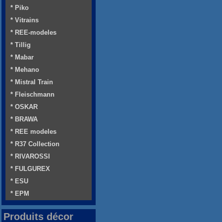
* Piko
* Vitrains
* REE-modeles
* Tillig
* Mabar
* Mehano
* Mistral Train
* Fleischmann
* OSKAR
* BRAWA
* REE modeles
* R37 Collection
* RIVAROSSI
* FULGUREX
* ESU
* EPM
Produits décor