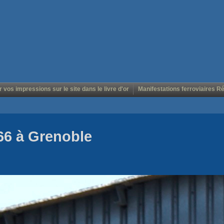
r vos impressions sur le site dans le livre d'or
Manifestations ferroviaires R
 66 à Grenoble