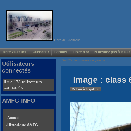
Gare de Grenoble
Nbre visiteurs
Calendrier
Forums
Livre d'or
N'hésitez pas à laisse
Voir/Cacher menus de gauche
Utilisateurs
connectés
Image : class
Il y a 178 utilisateurs
connectés
Retour à la galerie
AMFG INFO
-Accueil
-Historique AMFG