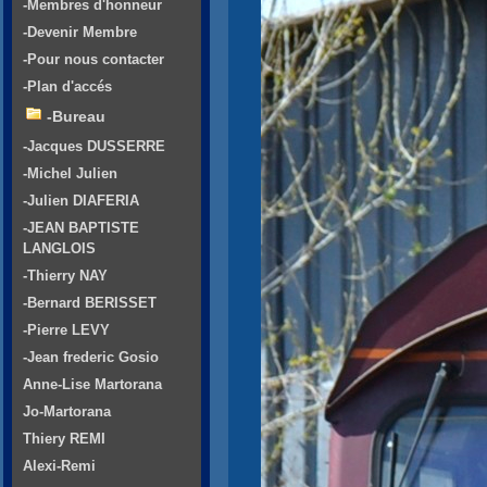
-Membres d'honneur
-Devenir Membre
-Pour nous contacter
-Plan d'accés
-Bureau
-Jacques DUSSERRE
-Michel Julien
-Julien DIAFERIA
-JEAN BAPTISTE
LANGLOIS
-Thierry NAY
-Bernard BERISSET
-Pierre LEVY
-Jean frederic Gosio
Anne-Lise Martorana
Jo-Martorana
Thiery REMI
Alexi-Remi