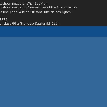
org/show_image.php?id=1587" />
org/show_image.php?name=class 66 à Grenoble " />
 une page Wiki en utilisant l'une de ces lignes:
587 }
class 66 à Grenoble &galleryId=126 }