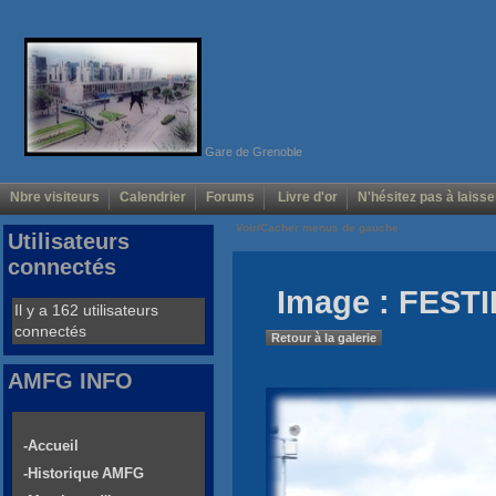
Gare de Grenoble
Nbre visiteurs
Calendrier
Forums
Livre d'or
N'hésitez pas à laisse
Voir/Cacher menus de gauche
Utilisateurs
connectés
Image : FESTI
Il y a 162 utilisateurs
connectés
Retour à la galerie
AMFG INFO
-Accueil
-Historique AMFG