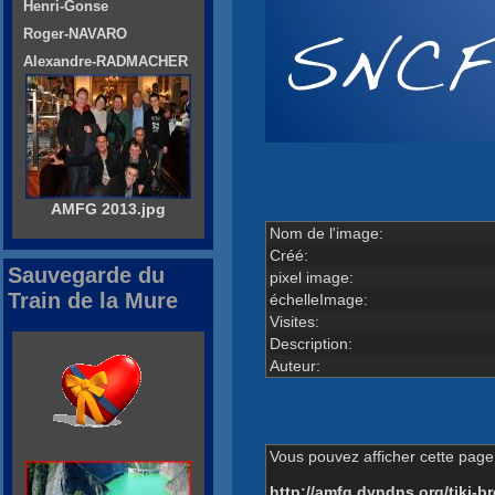
Henri-Gonse
Roger-NAVARO
Alexandre-RADMACHER
AMFG 2013.jpg
Nom de l'image:
Créé:
Sauvegarde du
pixel image:
Train de la Mure
échelleImage:
Visites:
Description:
Auteur:
Vous pouvez afficher cette page 
http://amfg.dyndns.org/tiki