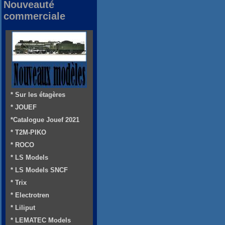
Nouveauté
commerciale
* Sur les étagères
* JOUEF
*Catalogue Jouef 2021
* T2M-PIKO
* ROCO
* LS Models
* LS Models SNCF
* Trix
* Electrotren
* Liliput
* LEMATEC Models