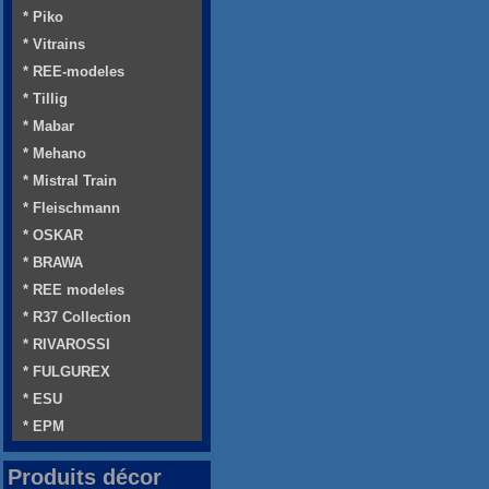
* Piko
* Vitrains
* REE-modeles
* Tillig
* Mabar
* Mehano
* Mistral Train
* Fleischmann
* OSKAR
* BRAWA
* REE modeles
* R37 Collection
* RIVAROSSI
* FULGUREX
* ESU
* EPM
Produits décor