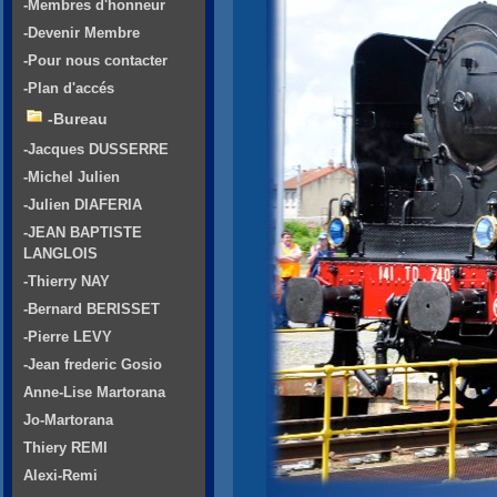
-Membres d'honneur
-Devenir Membre
-Pour nous contacter
-Plan d'accés
-Bureau
-Jacques DUSSERRE
-Michel Julien
-Julien DIAFERIA
-JEAN BAPTISTE
LANGLOIS
-Thierry NAY
-Bernard BERISSET
-Pierre LEVY
-Jean frederic Gosio
Anne-Lise Martorana
Jo-Martorana
Thiery REMI
Alexi-Remi