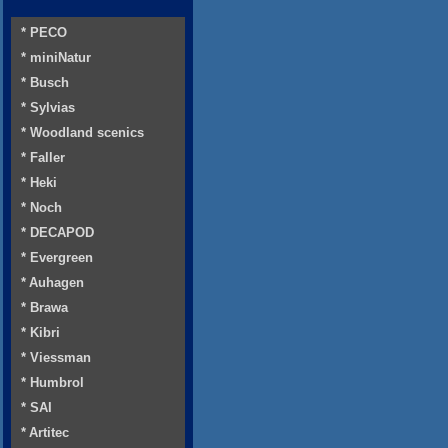
* PECO
* miniNatur
* Busch
* Sylvias
* Woodland scenics
* Faller
* Heki
* Noch
* DECAPOD
* Evergreen
* Auhagen
* Brawa
* Kibri
* Viessman
* Humbrol
* SAI
* Artitec