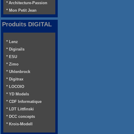
* Architecture-Passion
* Mon Petit Jean
Produits DIGITAL
* Lenz
* Digirails
* ESU
* Zimo
* Uhlenbrock
* Digitrax
* LOCOIO
* YD Models
* CDF Informatique
* LDT Littfinski
* DCC concepts
* Krois-Modell