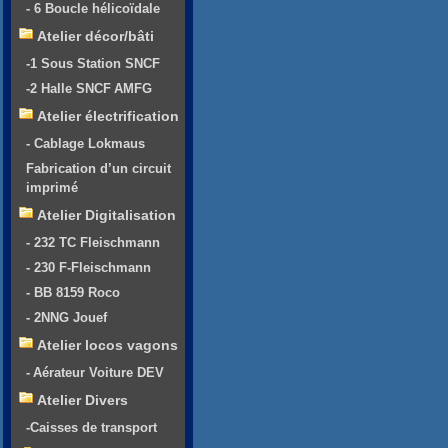
- 6 Boucle hélicoïdale
Atelier décor/bâti
-1 Sous Station SNCF
-2 Halle SNCF AMFG
Atelier électrification
- Cablage Lokmaus
Fabrication d’un circuit
imprimé
Atelier Digitalisation
- 232 TC Fleischmann
- 230 F-Fleischmann
- BB 8159 Roco
- 2NNG Jouef
Atelier locos vagons
- Aérateur Voiture DEV
Atelier Divers
-Caisses de transport