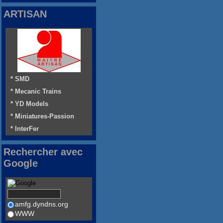
ARTISAN
* SMD
* Mecanic Trains
* YD Models
* Miniatures-Passion
* InterFer
Rechercher avec
Google
amfg.dyndns.org
WWW