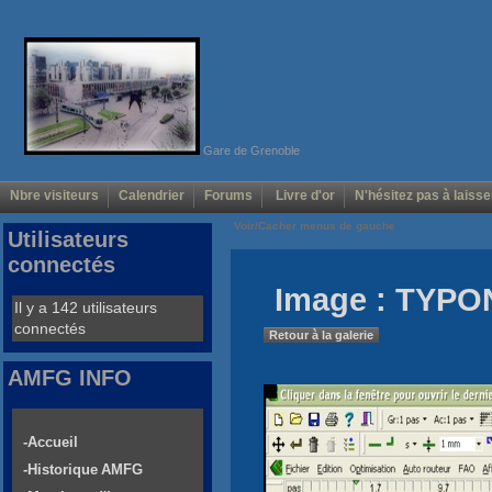
Gare de Grenoble
Nbre visiteurs
Calendrier
Forums
Livre d'or
N'hésitez pas à laisse
Voir/Cacher menus de gauche
Utilisateurs
connectés
Image : TYPO
Il y a 142 utilisateurs
connectés
Retour à la galerie
AMFG INFO
-Accueil
-Historique AMFG