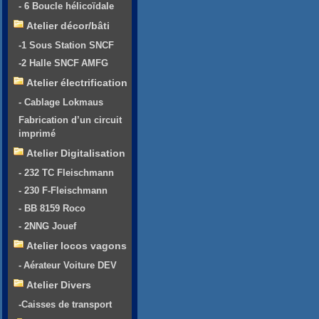
- 6 Boucle hélicoïdale
Atelier décor/bâti
-1 Sous Station SNCF
-2 Halle SNCF AMFG
Atelier électrification
- Cablage Lokmaus
Fabrication d’un circuit
imprimé
Atelier Digitalisation
- 232 TC Fleischmann
- 230 F-Fleischmann
- BB 8159 Roco
- 2NNG Jouef
Atelier locos vagons
- Aérateur Voiture DEV
Atelier Divers
-Caisses de transport