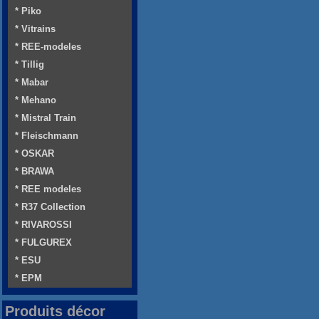
* Piko
* Vitrains
* REE-modeles
* Tillig
* Mabar
* Mehano
* Mistral Train
* Fleischmann
* OSKAR
* BRAWA
* REE modeles
* R37 Collection
* RIVAROSSI
* FULGUREX
* ESU
* EPM
Produits décor