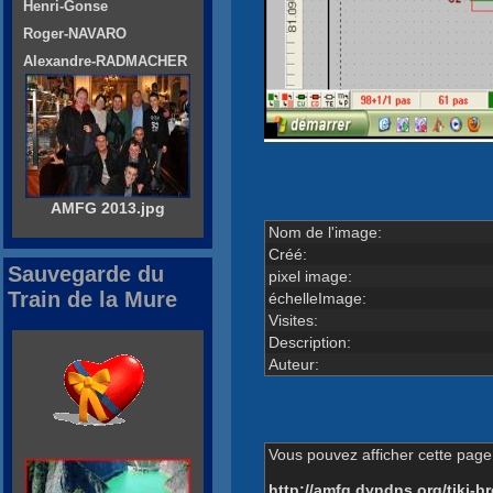
Henri-Gonse
Roger-NAVARO
Alexandre-RADMACHER
AMFG 2013.jpg
Nom de l'image:
Créé:
Sauvegarde du
pixel image:
Train de la Mure
échelleImage:
Visites:
Description:
Auteur:
Vous pouvez afficher cette page 
http://amfg.dyndns.org/tiki