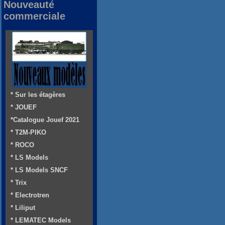
Nouveauté
commerciale
* Sur les étagères
* JOUEF
*Catalogue Jouef 2021
* T2M-PIKO
* ROCO
* LS Models
* LS Models SNCF
* Trix
* Electrotren
* Liliput
* LEMATEC Models