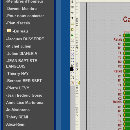
-Membres d'honneur
-Devenir Membre
-Pour nous contacter
-Plan d'accés
-Bureau
-Jacques DUSSERRE
-Michel Julien
-Julien DIAFERIA
-JEAN BAPTISTE
LANGLOIS
-Thierry NAY
-Bernard BERISSET
-Pierre LEVY
-Jean frederic Gosio
Anne-Lise Martorana
Jo-Martorana
Thiery REMI
Alexi-Remi