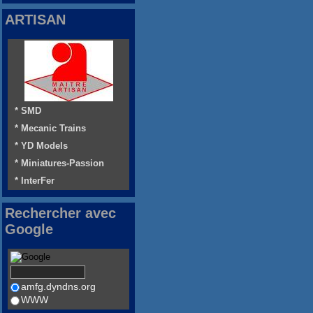
ARTISAN
* SMD
* Mecanic Trains
* YD Models
* Miniatures-Passion
* InterFer
Rechercher avec
Google
amfg.dyndns.org
WWW