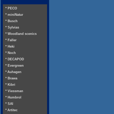
* PECO
* miniNatur
* Busch
* Sylvias
* Woodland scenics
* Faller
* Heki
* Noch
* DECAPOD
* Evergreen
* Auhagen
* Brawa
* Kibri
* Viessman
* Humbrol
* SAI
* Artitec