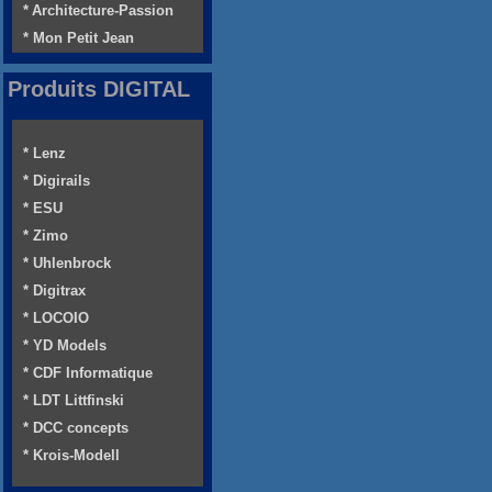
* Architecture-Passion
* Mon Petit Jean
Produits DIGITAL
* Lenz
* Digirails
* ESU
* Zimo
* Uhlenbrock
* Digitrax
* LOCOIO
* YD Models
* CDF Informatique
* LDT Littfinski
* DCC concepts
* Krois-Modell