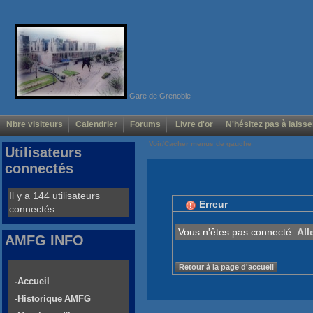
Gare de Grenoble
Nbre visiteurs
Calendrier
Forums
Livre d'or
N'hésitez pas à laisse
Voir/Cacher menus de gauche
Utilisateurs
connectés
Il y a 144 utilisateurs
Erreur
connectés
Vous n'êtes pas connecté.
All
AMFG INFO
Retour à la page d'accueil
-Accueil
-Historique AMFG