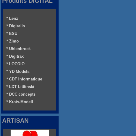
Produits DIGITAL
* Lenz
* Digirails
* ESU
* Zimo
* Uhlenbrock
* Digitrax
* LOCOIO
* YD Models
* CDF Informatique
* LDT Littfinski
* DCC concepts
* Krois-Modell
ARTISAN