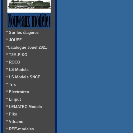
* Sur les étagères
* JOUEF
*Catalogue Jouef 2021
* T2M-PIKO
* ROCO
* LS Models
* LS Models SNCF
* Trix
* Electrotren
* Liliput
* LEMATEC Models
* Piko
* Vitrains
* REE-modeles