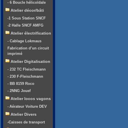
- 6 Boucle hélicoïdale
Atelier décor/bâti
-1 Sous Station SNCF
-2 Halle SNCF AMFG
Atelier électrification
- Cablage Lokmaus
Fabrication d’un circuit
imprimé
Atelier Digitalisation
- 232 TC Fleischmann
- 230 F-Fleischmann
- BB 8159 Roco
- 2NNG Jouef
Atelier locos vagons
- Aérateur Voiture DEV
Atelier Divers
-Caisses de transport