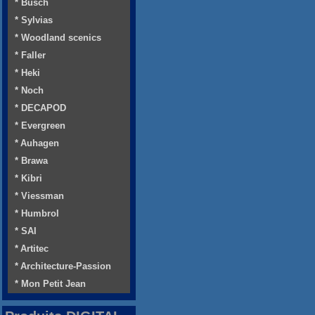
* Busch
* Sylvias
* Woodland scenics
* Faller
* Heki
* Noch
* DECAPOD
* Evergreen
* Auhagen
* Brawa
* Kibri
* Viessman
* Humbrol
* SAI
* Artitec
* Architecture-Passion
* Mon Petit Jean