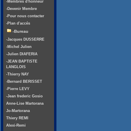
-Membres d'honneur
-Devenir Membre
-Pour nous contacter
-Plan d'accés
-Bureau
-Jacques DUSSERRE
-Michel Julien
-Julien DIAFERIA
-JEAN BAPTISTE
LANGLOIS
-Thierry NAY
-Bernard BERISSET
-Pierre LEVY
-Jean frederic Gosio
Anne-Lise Martorana
Jo-Martorana
Thiery REMI
Alexi-Remi