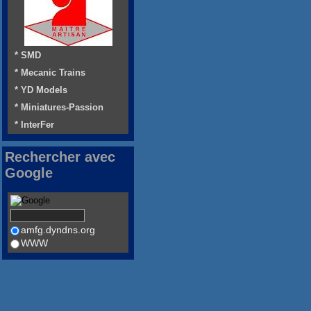
* SMD
* Mecanic Trains
* YD Models
* Miniatures-Passion
* InterFer
Rechercher avec
Google
amfg.dyndns.org
WWW