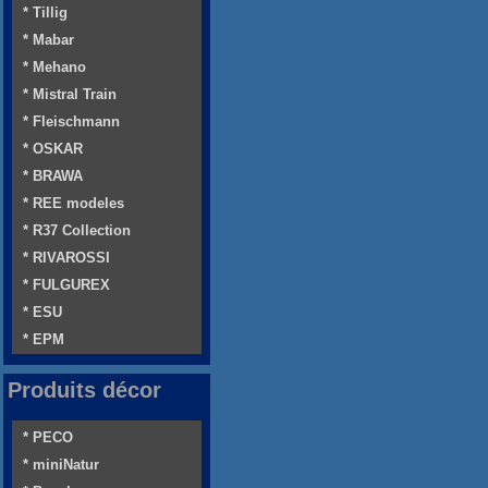
* Tillig
* Mabar
* Mehano
* Mistral Train
* Fleischmann
* OSKAR
* BRAWA
* REE modeles
* R37 Collection
* RIVAROSSI
* FULGUREX
* ESU
* EPM
Produits décor
* PECO
* miniNatur