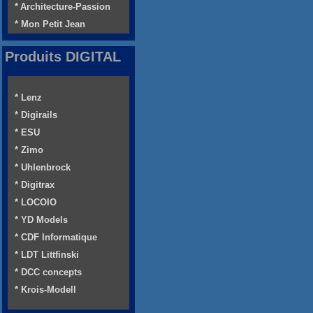
* Architecture-Passion
* Mon Petit Jean
Produits DIGITAL
* Lenz
* Digirails
* ESU
* Zimo
* Uhlenbrock
* Digitrax
* LOCOIO
* YD Models
* CDF Informatique
* LDT Littfinski
* DCC concepts
* Krois-Modell