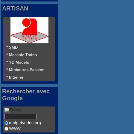
ARTISAN
* SMD
* Mecanic Trains
* YD Models
* Miniatures-Passion
* InterFer
Rechercher avec
Google
amfg.dyndns.org
WWW