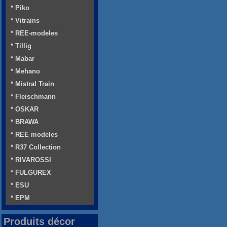
* Piko
* Vitrains
* REE-modeles
* Tillig
* Mabar
* Mehano
* Mistral Train
* Fleischmann
* OSKAR
* BRAWA
* REE modeles
* R37 Collection
* RIVAROSSI
* FULGUREX
* ESU
* EPM
Produits décor