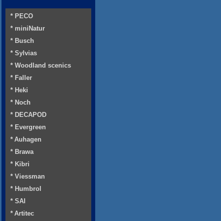
* PECO
* miniNatur
* Busch
* Sylvias
* Woodland scenics
* Faller
* Heki
* Noch
* DECAPOD
* Evergreen
* Auhagen
* Brawa
* Kibri
* Viessman
* Humbrol
* SAI
* Artitec