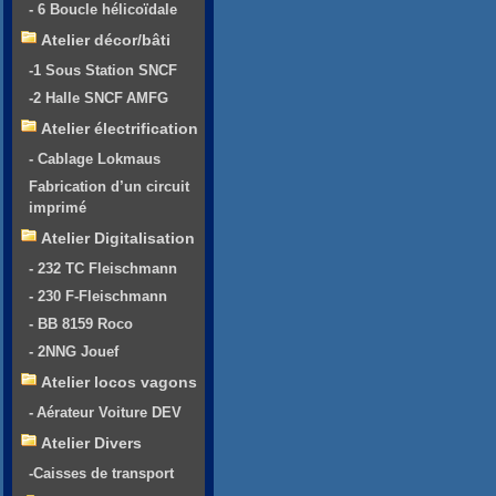
- 6 Boucle hélicoïdale
Atelier décor/bâti
-1 Sous Station SNCF
-2 Halle SNCF AMFG
Atelier électrification
- Cablage Lokmaus
Fabrication d’un circuit
imprimé
Atelier Digitalisation
- 232 TC Fleischmann
- 230 F-Fleischmann
- BB 8159 Roco
- 2NNG Jouef
Atelier locos vagons
- Aérateur Voiture DEV
Atelier Divers
-Caisses de transport