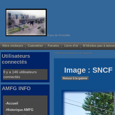
Gare de Grenoble
Nbre visiteurs
Calendrier
Forums
Livre d'or
N'hésitez pas à laisse
Voir/Cacher menus de gauche
Utilisateurs
connectés
Image : SNCF
Il y a 146 utilisateurs
connectés
Retour à la galerie
AMFG INFO
-Accueil
-Historique AMFG