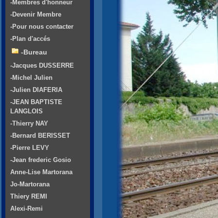
-Membres d'honneur
-Devenir Membre
-Pour nous contacter
-Plan d'accés
-Bureau
-Jacques DUSSERRE
-Michel Julien
-Julien DIAFERIA
-JEAN BAPTISTE
LANGLOIS
-Thierry NAY
-Bernard BERISSET
-Pierre LEVY
-Jean frederic Gosio
Anne-Lise Martorana
Jo-Martorana
Thiery REMI
Alexi-Remi