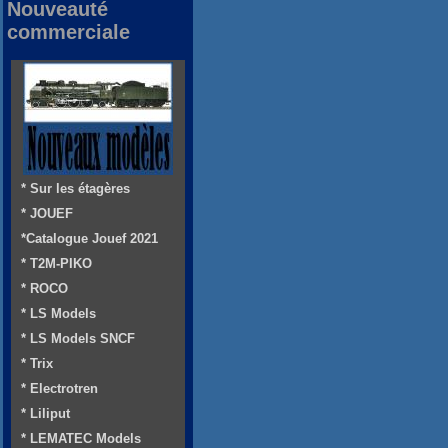
Nouveauté
commerciale
* Sur les étagères
* JOUEF
*Catalogue Jouef 2021
* T2M-PIKO
* ROCO
* LS Models
* LS Models SNCF
* Trix
* Electrotren
* Liliput
* LEMATEC Models