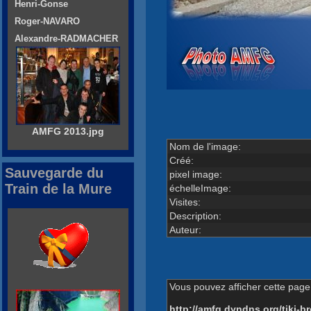
Henri-Gonse
Roger-NAVARO
Alexandre-RADMACHER
AMFG 2013.jpg
Nom de l'image:
Créé:
Sauvegarde du
pixel image:
Train de la Mure
échelleImage:
Visites:
Description:
Auteur:
Vous pouvez afficher cette page 
http://amfg.dyndns.org/tiki