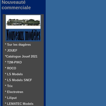
Nouveauté
commerciale
* Sur les étagères
* JOUEF
*Catalogue Jouef 2021
* T2M-PIKO
* ROCO
* LS Models
* LS Models SNCF
* Trix
* Electrotren
* Liliput
* LEMATEC Models