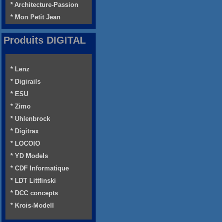
* Architecture-Passion
* Mon Petit Jean
Produits DIGITAL
* Lenz
* Digirails
* ESU
* Zimo
* Uhlenbrock
* Digitrax
* LOCOIO
* YD Models
* CDF Informatique
* LDT Littfinski
* DCC concepts
* Krois-Modell