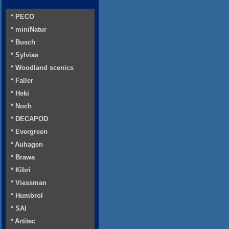
* PECO
* miniNatur
* Busch
* Sylvias
* Woodland scenics
* Faller
* Heki
* Noch
* DECAPOD
* Evergreen
* Auhagen
* Brawa
* Kibri
* Viessman
* Humbrol
* SAI
* Artitec