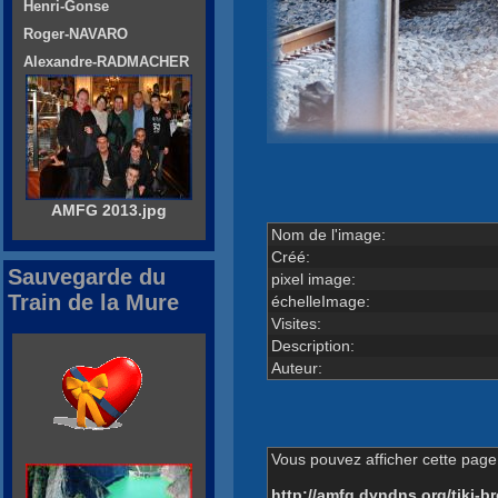
Henri-Gonse
Roger-NAVARO
Alexandre-RADMACHER
AMFG 2013.jpg
Nom de l'image:
Créé:
Sauvegarde du
pixel image:
Train de la Mure
échelleImage:
Visites:
Description:
Auteur:
Vous pouvez afficher cette page 
http://amfg.dyndns.org/tiki