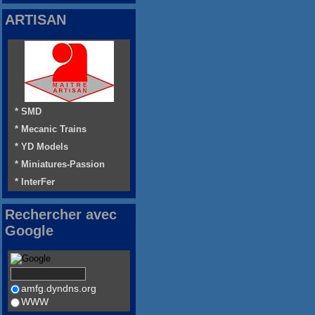
ARTISAN
* SMD
* Mecanic Trains
* YD Models
* Miniatures-Passion
* InterFer
Rechercher avec
Google
amfg.dyndns.org
WWW