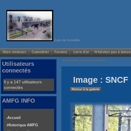
Gare de Grenoble
Nbre visiteurs
Calendrier
Forums
Livre d'or
N'hésitez pas à laisse
Voir/Cacher menus de gauche
Utilisateurs
connectés
Image : SNCF 
Il y a 147 utilisateurs
connectés
Retour à la galerie
AMFG INFO
-Accueil
-Historique AMFG