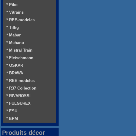
* Piko
* Vitrains
* REE-modeles
* Tillig
* Mabar
* Mehano
* Mistral Train
* Fleischmann
* OSKAR
* BRAWA
* REE modeles
* R37 Collection
* RIVAROSSI
* FULGUREX
* ESU
* EPM
Produits décor