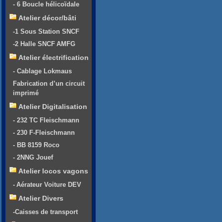
- 6 Boucle hélicoïdale
Atelier décor/bâti
-1 Sous Station SNCF
-2 Halle SNCF AMFG
Atelier électrification
- Cablage Lokmaus
Fabrication d’un circuit
imprimé
Atelier Digitalisation
- 232 TC Fleischmann
- 230 F-Fleischmann
- BB 8159 Roco
- 2NNG Jouef
Atelier locos vagons
- Aérateur Voiture DEV
Atelier Divers
-Caisses de transport