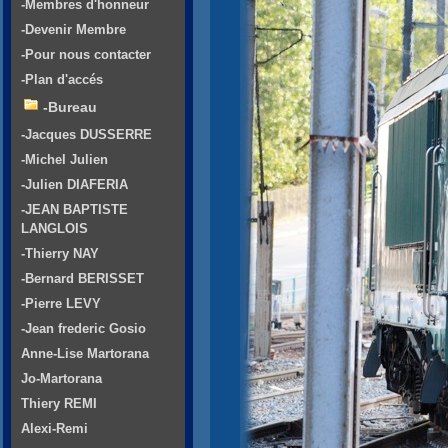
-Membres d'honneur
-Devenir Membre
-Pour nous contacter
-Plan d'accés
-Bureau
-Jacques DUSSERRE
-Michel Julien
-Julien DIAFERIA
-JEAN BAPTISTE
LANGLOIS
-Thierry NAY
-Bernard BERISSET
-Pierre LEVY
-Jean frederic Gosio
Anne-Lise Martorana
Jo-Martorana
Thiery REMI
Alexi-Remi