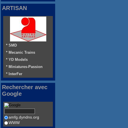
ARTISAN
* SMD
* Mecanic Trains
* YD Models
* Miniatures-Passion
* InterFer
Rechercher avec
Google
amfg.dyndns.org
WWW