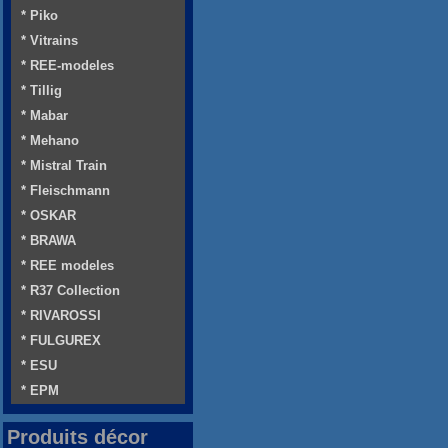
* Piko
* Vitrains
* REE-modeles
* Tillig
* Mabar
* Mehano
* Mistral Train
* Fleischmann
* OSKAR
* BRAWA
* REE modeles
* R37 Collection
* RIVAROSSI
* FULGUREX
* ESU
* EPM
Produits décor