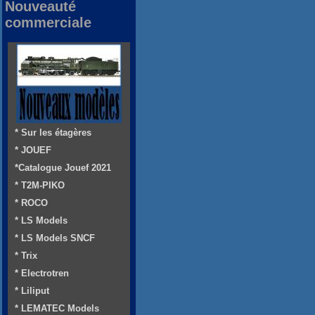
Nouveauté
commerciale
* Sur les étagères
* JOUEF
*Catalogue Jouef 2021
* T2M-PIKO
* ROCO
* LS Models
* LS Models SNCF
* Trix
* Electrotren
* Liliput
* LEMATEC Models