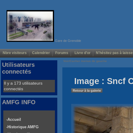
Gare de Grenoble
Nbre visiteurs
Calendrier
Forums
Livre d'or
N'hésitez pas à laisse
Voir/Cacher menus de gauche
Utilisateurs
connectés
Image : Sncf 
Il y a 173 utilisateurs
connectés
Retour à la galerie
AMFG INFO
-Accueil
-Historique AMFG