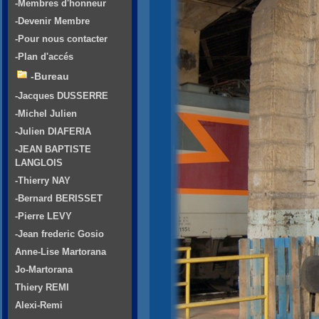
-Membres d'honneur
-Devenir Membre
-Pour nous contacter
-Plan d'accés
-Bureau
-Jacques DUSSERRE
-Michel Julien
-Julien DIAFERIA
-JEAN BAPTISTE
LANGLOIS
-Thierry NAY
-Bernard BERISSET
-Pierre LEVY
-Jean frederic Gosio
Anne-Lise Martorana
Jo-Martorana
Thiery REMI
Alexi-Remi