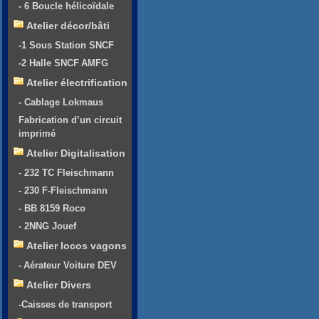
- 6 Boucle hélicoïdale
Atelier décor/bâti
-1 Sous Station SNCF
-2 Halle SNCF AMFG
Atelier électrification
- Cablage Lokmaus
Fabrication d’un circuit
imprimé
Atelier Digitalisation
- 232 TC Fleischmann
- 230 F-Fleischmann
- BB 8159 Roco
- 2NNG Jouef
Atelier locos vagons
- Aérateur Voiture DEV
Atelier Divers
-Caisses de transport