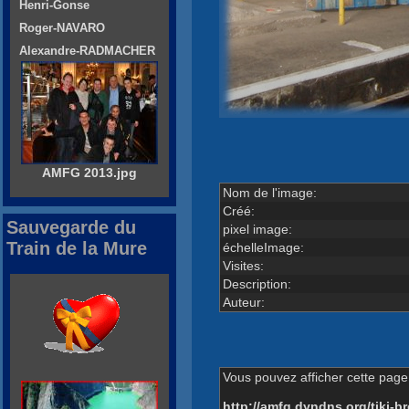
Henri-Gonse
Roger-NAVARO
Alexandre-RADMACHER
AMFG 2013.jpg
Nom de l'image:
Créé:
Sauvegarde du
pixel image:
Train de la Mure
échelleImage:
Visites:
Description:
Auteur:
Vous pouvez afficher cette page 
http://amfg.dyndns.org/tiki