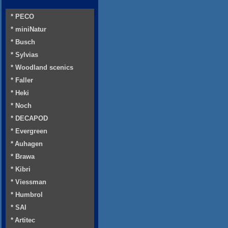
* PECO
* miniNatur
* Busch
* Sylvias
* Woodland scenics
* Faller
* Heki
* Noch
* DECAPOD
* Evergreen
* Auhagen
* Brawa
* Kibri
* Viessman
* Humbrol
* SAI
* Artitec