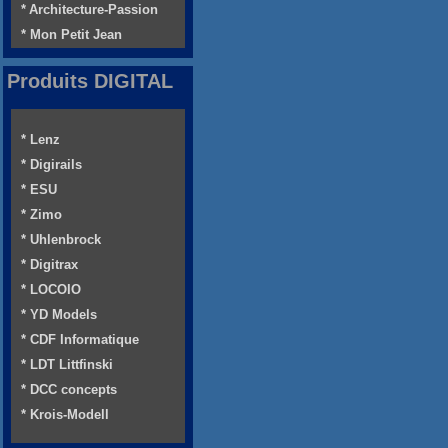
* Architecture-Passion
* Mon Petit Jean
Produits DIGITAL
* Lenz
* Digirails
* ESU
* Zimo
* Uhlenbrock
* Digitrax
* LOCOIO
* YD Models
* CDF Informatique
* LDT Littfinski
* DCC concepts
* Krois-Modell