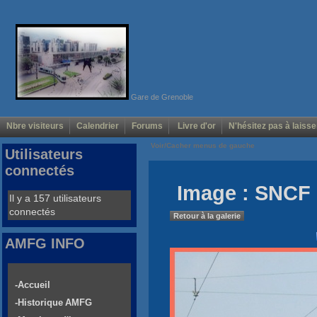
Gare de Grenoble
Nbre visiteurs
Calendrier
Forums
Livre d'or
N'hésitez pas à laisse
Voir/Cacher menus de gauche
Utilisateurs
connectés
Image : SNCF 
Il y a 157 utilisateurs
connectés
Retour à la galerie
AMFG INFO
-Accueil
-Historique AMFG