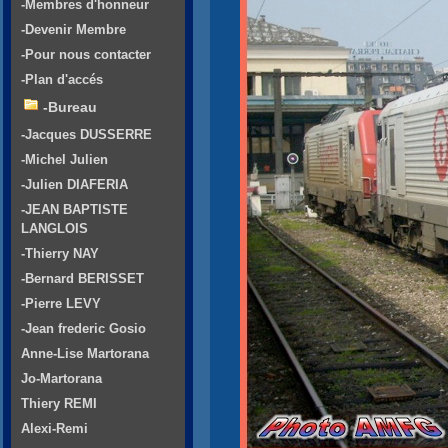
-Membres d'honneur
-Devenir Membre
-Pour nous contacter
-Plan d'accés
-Bureau
-Jacques DUSSERRE
-Michel Julien
-Julien DIAFERIA
-JEAN BAPTISTE
LANGLOIS
-Thierry NAY
-Bernard BERISSET
-Pierre LEVY
-Jean frederic Gosio
Anne-Lise Martorana
Jo-Martorana
Thiery REMI
Alexi-Remi