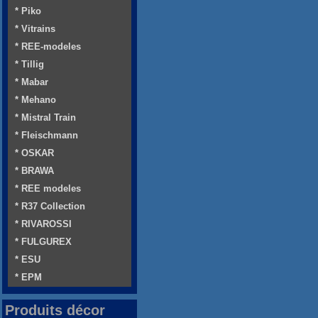
* Piko
* Vitrains
* REE-modeles
* Tillig
* Mabar
* Mehano
* Mistral Train
* Fleischmann
* OSKAR
* BRAWA
* REE modeles
* R37 Collection
* RIVAROSSI
* FULGUREX
* ESU
* EPM
Produits décor