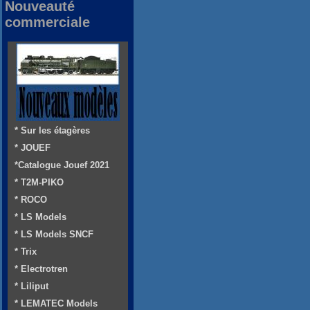
Nouveauté
commerciale
* Sur les étagères
* JOUEF
*Catalogue Jouef 2021
* T2M-PIKO
* ROCO
* LS Models
* LS Models SNCF
* Trix
* Electrotren
* Liliput
* LEMATEC Models