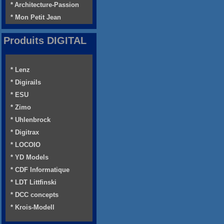
* Architecture-Passion
* Mon Petit Jean
Produits DIGITAL
* Lenz
* Digirails
* ESU
* Zimo
* Uhlenbrock
* Digitrax
* LOCOIO
* YD Models
* CDF Informatique
* LDT Littfinski
* DCC concepts
* Krois-Modell