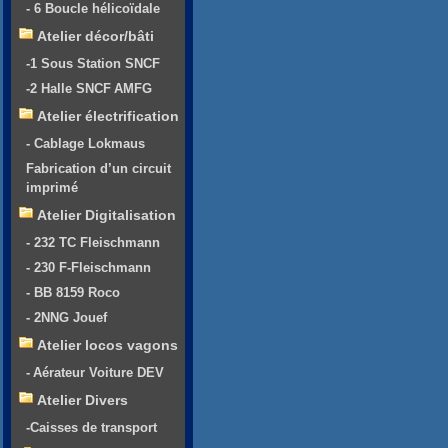
- 6 Boucle hélicoïdale
Atelier décor/bâti
-1 Sous Station SNCF
-2 Halle SNCF AMFG
Atelier électrification
- Cablage Lokmaus
Fabrication d’un circuit
imprimé
Atelier Digitalisation
- 232 TC Fleischmann
- 230 F-Fleischmann
- BB 8159 Roco
- 2NNG Jouef
Atelier locos vagons
- Aérateur Voiture DEV
Atelier Divers
-Caisses de transport