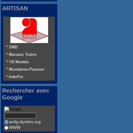
ARTISAN
* SMD
* Mecanic Trains
* YD Models
* Miniatures-Passion
* InterFer
Rechercher avec
Google
amfg.dyndns.org
WWW