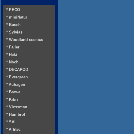
* PECO
* miniNatur
* Busch
* Sylvias
* Woodland scenics
* Faller
* Heki
* Noch
* DECAPOD
* Evergreen
* Auhagen
* Brawa
* Kibri
* Viessman
* Humbrol
* SAI
* Artitec