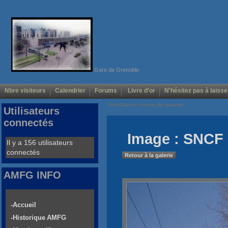
Gare de Grenoble
Nbre visiteurs
Calendrier
Forums
Livre d'or
N'hésitez pas à laisse
Voir/Cacher menus de gauche
Utilisateurs
connectés
Image : SNCF 
Il y a 156 utilisateurs
connectés
Retour à la galerie
AMFG INFO
-Accueil
-Historique AMFG