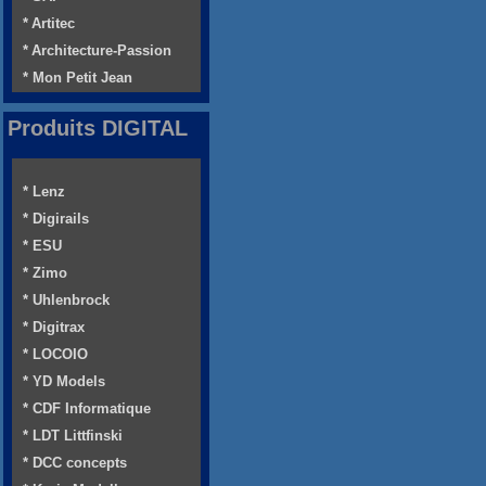
* Artitec
* Architecture-Passion
* Mon Petit Jean
Produits DIGITAL
* Lenz
* Digirails
* ESU
* Zimo
* Uhlenbrock
* Digitrax
* LOCOIO
* YD Models
* CDF Informatique
* LDT Littfinski
* DCC concepts