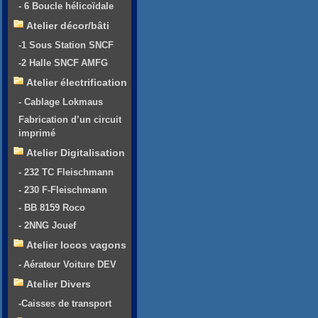
- 6 Boucle hélicoïdale
Atelier décor/bâti
-1 Sous Station SNCF
-2 Halle SNCF AMFG
Atelier électrification
- Cablage Lokmaus
Fabrication d’un circuit
imprimé
Atelier Digitalisation
- 232 TC Fleischmann
- 230 F-Fleischmann
- BB 8159 Roco
- 2NNG Jouef
Atelier locos vagons
- Aérateur Voiture DEV
Atelier Divers
-Caisses de transport