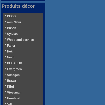
Produits décor
* PECO
* miniNatur
* Busch
* Sylvias
* Woodland scenics
* Faller
* Heki
* Noch
* DECAPOD
* Evergreen
* Auhagen
* Brawa
* Kibri
* Viessman
* Humbrol
* SAI