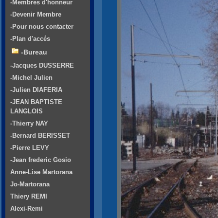
-Membres d'honneur
-Devenir Membre
-Pour nous contacter
-Plan d'accés
-Bureau
-Jacques DUSSERRE
-Michel Julien
-Julien DIAFERIA
-JEAN BAPTISTE
LANGLOIS
-Thierry NAY
-Bernard BERISSET
-Pierre LEVY
-Jean frederic Gosio
Anne-Lise Martorana
Jo-Martorana
Thiery REMI
Alexi-Remi