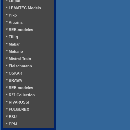
* Liliput
* LEMATEC Models
* Piko
* Vitrains
* REE-modeles
* Tillig
* Mabar
* Mehano
* Mistral Train
* Fleischmann
* OSKAR
* BRAWA
* REE modeles
* R37 Collection
* RIVAROSSI
* FULGUREX
* ESU
* EPM