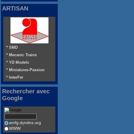
ARTISAN
* SMD
* Mecanic Trains
* YD Models
* Miniatures-Passion
* InterFer
Rechercher avec
Google
amfg.dyndns.org
WWW