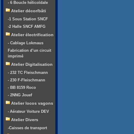
- 6 Boucle hélicoïdale
Atelier décor/bâti
-1 Sous Station SNCF
-2 Halle SNCF AMFG
Atelier électrification
- Cablage Lokmaus
Fabrication d’un circuit
imprimé
Atelier Digitalisation
- 232 TC Fleischmann
- 230 F-Fleischmann
- BB 8159 Roco
- 2NNG Jouef
Atelier locos vagons
- Aérateur Voiture DEV
Atelier Divers
-Caisses de transport