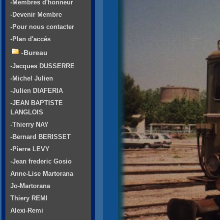
-Membres d'honneur
-Devenir Membre
-Pour nous contacter
-Plan d'accés
-Bureau
-Jacques DUSSERRE
-Michel Julien
-Julien DIAFERIA
-JEAN BAPTISTE
LANGLOIS
-Thierry NAY
-Bernard BERISSET
-Pierre LEVY
-Jean frederic Gosio
Anne-Lise Martorana
Jo-Martorana
Thiery REMI
Alexi-Remi