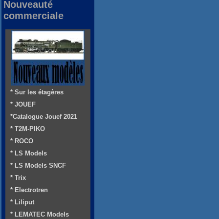
Nouveauté
commerciale
* Sur les étagères
* JOUEF
*Catalogue Jouef 2021
* T2M-PIKO
* ROCO
* LS Models
* LS Models SNCF
* Trix
* Electrotren
* Liliput
* LEMATEC Models