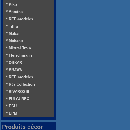
* Piko
* Vitrains
* REE-modeles
* Tillig
* Mabar
* Mehano
* Mistral Train
* Fleischmann
* OSKAR
* BRAWA
* REE modeles
* R37 Collection
* RIVAROSSI
* FULGUREX
* ESU
* EPM
Produits décor