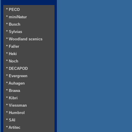
* PECO
* miniNatur
* Busch
* Sylvias
* Woodland scenics
* Faller
* Heki
* Noch
* DECAPOD
* Evergreen
* Auhagen
* Brawa
* Kibri
* Viessman
* Humbrol
* SAI
* Artitec