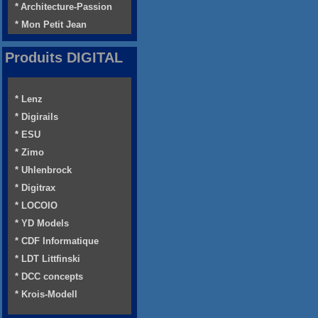
* Architecture-Passion
* Mon Petit Jean
Produits DIGITAL
* Lenz
* Digirails
* ESU
* Zimo
* Uhlenbrock
* Digitrax
* LOCOIO
* YD Models
* CDF Informatique
* LDT Littfinski
* DCC concepts
* Krois-Modell