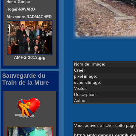
Henri-Gonse
Roger-NAVARO
Alexandre-RADMACHER
AMFG 2013.jpg
Nom de l'image:
Créé:
Sauvegarde du
pixel image:
Train de la Mure
échelleImage:
Visites:
Description:
Auteur:
Vous pouvez afficher cette page 
http://amfg.dyndns.org/tiki