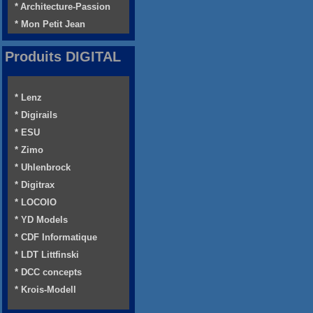
* Architecture-Passion
* Mon Petit Jean
Produits DIGITAL
* Lenz
* Digirails
* ESU
* Zimo
* Uhlenbrock
* Digitrax
* LOCOIO
* YD Models
* CDF Informatique
* LDT Littfinski
* DCC concepts
* Krois-Modell