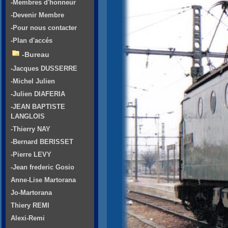
-Membres d'honneur
-Devenir Membre
-Pour nous contacter
-Plan d'accés
-Bureau
-Jacques DUSSERRE
-Michel Julien
-Julien DIAFERIA
-JEAN BAPTISTE
LANGLOIS
-Thierry NAY
-Bernard BERISSET
-Pierre LEVY
-Jean frederic Gosio
Anne-Lise Martorana
Jo-Martorana
Thiery REMI
Alexi-Remi