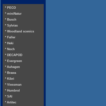
* PECO
* miniNatur
* Busch
* Sylvias
* Woodland scenics
* Faller
* Heki
* Noch
* DECAPOD
* Evergreen
* Auhagen
* Brawa
* Kibri
* Viessman
* Humbrol
* SAI
* Artitec