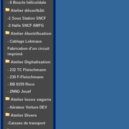
- 6 Boucle hélicoïdale
Atelier décor/bâti
-1 Sous Station SNCF
-2 Halle SNCF AMFG
Atelier électrification
- Cablage Lokmaus
Fabrication d’un circuit
imprimé
Atelier Digitalisation
- 232 TC Fleischmann
- 230 F-Fleischmann
- BB 8159 Roco
- 2NNG Jouef
Atelier locos vagons
- Aérateur Voiture DEV
Atelier Divers
-Caisses de transport