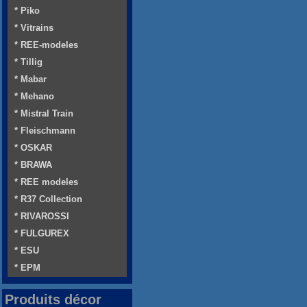
* Piko
* Vitrains
* REE-modeles
* Tillig
* Mabar
* Mehano
* Mistral Train
* Fleischmann
* OSKAR
* BRAWA
* REE modeles
* R37 Collection
* RIVAROSSI
* FULGUREX
* ESU
* EPM
Produits décor