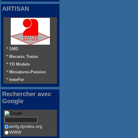
ARTISAN
* SMD
* Mecanic Trains
* YD Models
* Miniatures-Passion
* InterFer
Rechercher avec
Google
amfg.dyndns.org
WWW