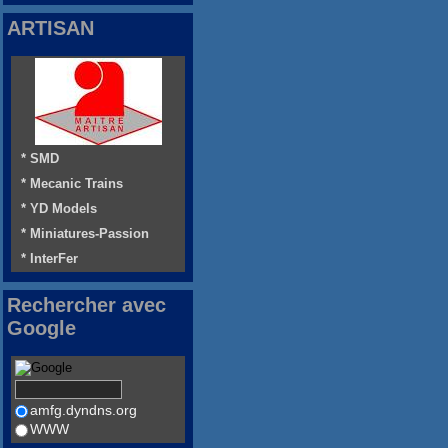
ARTISAN
* SMD
* Mecanic Trains
* YD Models
* Miniatures-Passion
* InterFer
Rechercher avec
Google
amfg.dyndns.org
WWW