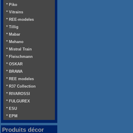
* Piko
* Vitrains
* REE-modeles
* Tillig
* Mabar
* Mehano
* Mistral Train
* Fleischmann
* OSKAR
* BRAWA
* REE modeles
* R37 Collection
* RIVAROSSI
* FULGUREX
* ESU
* EPM
Produits décor