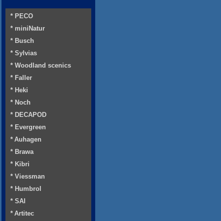
* PECO
* miniNatur
* Busch
* Sylvias
* Woodland scenics
* Faller
* Heki
* Noch
* DECAPOD
* Evergreen
* Auhagen
* Brawa
* Kibri
* Viessman
* Humbrol
* SAI
* Artitec