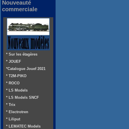
Nouveauté
commerciale
* Sur les étagères
* JOUEF
*Catalogue Jouef 2021
* T2M-PIKO
* ROCO
* LS Models
* LS Models SNCF
* Trix
* Electrotren
* Liliput
* LEMATEC Models