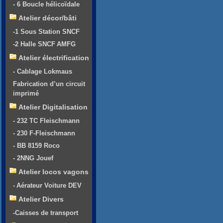
- 6 Boucle hélicoïdale
Atelier décor/bâti
-1 Sous Station SNCF
-2 Halle SNCF AMFG
Atelier électrification
- Cablage Lokmaus
Fabrication d’un circuit
imprimé
Atelier Digitalisation
- 232 TC Fleischmann
- 230 F-Fleischmann
- BB 8159 Roco
- 2NNG Jouef
Atelier locos vagons
- Aérateur Voiture DEV
Atelier Divers
-Caisses de transport