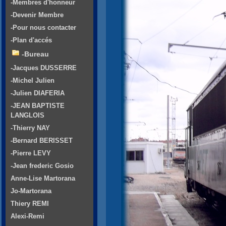
-Membres d'honneur
-Devenir Membre
-Pour nous contacter
-Plan d'accés
-Bureau
-Jacques DUSSERRE
-Michel Julien
-Julien DIAFERIA
-JEAN BAPTISTE
LANGLOIS
-Thierry NAY
-Bernard BERISSET
-Pierre LEVY
-Jean frederic Gosio
Anne-Lise Martorana
Jo-Martorana
Thiery REMI
Alexi-Remi