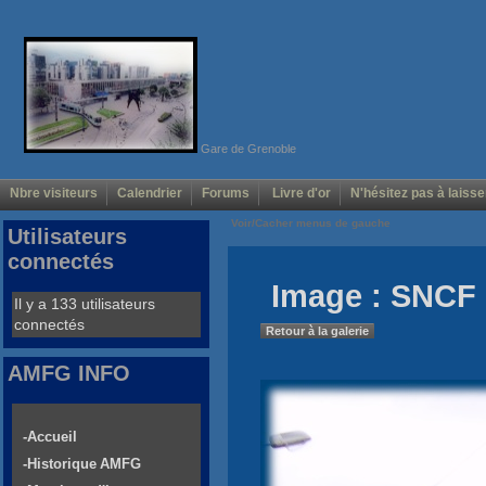
Gare de Grenoble
Nbre visiteurs
Calendrier
Forums
Livre d'or
N'hésitez pas à laisse
Voir/Cacher menus de gauche
Utilisateurs
connectés
Image : SNCF 
Il y a 133 utilisateurs
connectés
Retour à la galerie
AMFG INFO
-Accueil
-Historique AMFG