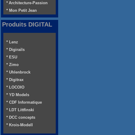
* Architecture-Passion
* Mon Petit Jean
Produits DIGITAL
* Lenz
* Digirails
* ESU
* Zimo
* Uhlenbrock
* Digitrax
* LOCOIO
* YD Models
* CDF Informatique
* LDT Littfinski
* DCC concepts
* Krois-Modell