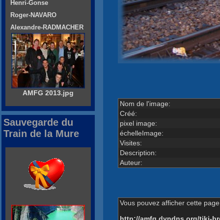
Henri-Gonse
Roger-NAVARO
Alexandre-RADMACHER
AMFG 2013.jpg
Nom de l'image:
Créé:
Sauvegarde du
pixel image:
Train de la Mure
échelleImage:
Visites:
Description:
Auteur:
Vous pouvez afficher cette page 
http://amfg.dyndns.org/tiki