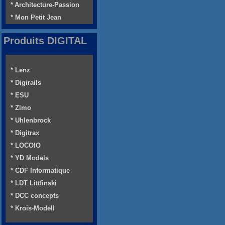
* Architecture-Passion
* Mon Petit Jean
Produits DIGITAL
* Lenz
* Digirails
* ESU
* Zimo
* Uhlenbrock
* Digitrax
* LOCOIO
* YD Models
* CDF Informatique
* LDT Littfinski
* DCC concepts
* Krois-Modell