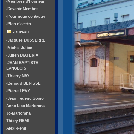
-Membres d'honneur
-Devenir Membre
-Pour nous contacter
-Plan d'accés
-Bureau
-Jacques DUSSERRE
-Michel Julien
-Julien DIAFERIA
-JEAN BAPTISTE
LANGLOIS
-Thierry NAY
-Bernard BERISSET
-Pierre LEVY
-Jean frederic Gosio
Anne-Lise Martorana
Jo-Martorana
Thiery REMI
Alexi-Remi