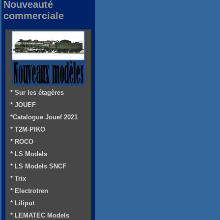
Nouveauté
commerciale
* Sur les étagères
* JOUEF
*Catalogue Jouef 2021
* T2M-PIKO
* ROCO
* LS Models
* LS Models SNCF
* Trix
* Electrotren
* Liliput
* LEMATEC Models