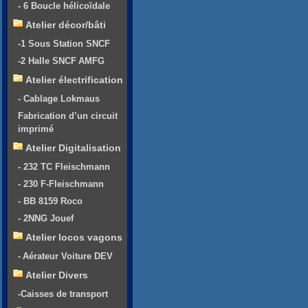
- 6 Boucle hélicoïdale
Atelier décor/bâti
-1 Sous Station SNCF
-2 Halle SNCF AMFG
Atelier électrification
- Cablage Lokmaus
Fabrication d’un circuit
imprimé
Atelier Digitalisation
- 232 TC Fleischmann
- 230 F-Fleischmann
- BB 8159 Roco
- 2NNG Jouef
Atelier locos vagons
- Aérateur Voiture DEV
Atelier Divers
-Caisses de transport