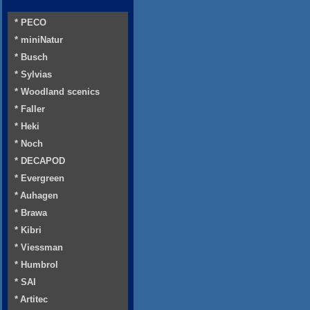
* PECO
* miniNatur
* Busch
* Sylvias
* Woodland scenics
* Faller
* Heki
* Noch
* DECAPOD
* Evergreen
* Auhagen
* Brawa
* Kibri
* Viessman
* Humbrol
* SAI
* Artitec