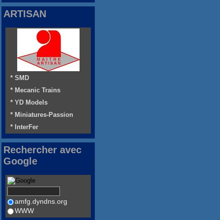
ARTISAN
* SMD
* Mecanic Trains
* YD Models
* Miniatures-Passion
* InterFer
Rechercher avec
Google
amfg.dyndns.org
WWW