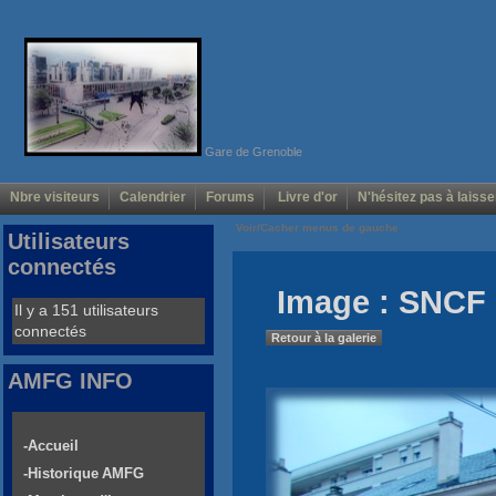
Gare de Grenoble
Nbre visiteurs
Calendrier
Forums
Livre d'or
N'hésitez pas à laisse
Voir/Cacher menus de gauche
Utilisateurs
connectés
Image : SNCF 
Il y a 151 utilisateurs
connectés
Retour à la galerie
AMFG INFO
-Accueil
-Historique AMFG