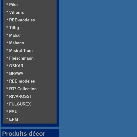
* Piko
* Vitrains
* REE-modeles
* Tillig
* Mabar
* Mehano
* Mistral Train
* Fleischmann
* OSKAR
* BRAWA
* REE modeles
* R37 Collection
* RIVAROSSI
* FULGUREX
* ESU
* EPM
Produits décor