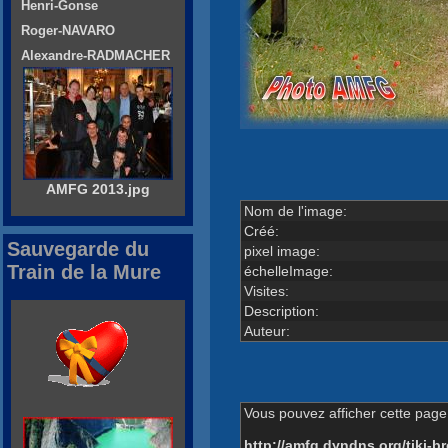
Henri-Gonse
Roger-NAVARO
Alexandre-RADMACHER
AMFG 2013.jpg
Nom de l'image:
Créé:
Sauvegarde du
pixel image:
Train de la Mure
échelleImage:
Visites:
Description:
Auteur:
Vous pouvez afficher cette page 
http://amfg.dyndns.org/tiki