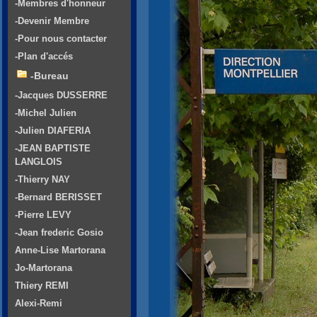
-Membres d'honneur
-Devenir Membre
-Pour nous contacter
-Plan d'accés
-Bureau
-Jacques DUSSERRE
-Michel Julien
-Julien DIAFERIA
-JEAN BAPTISTE
LANGLOIS
-Thierry NAY
-Bernard BERISSET
-Pierre LEVY
-Jean frederic Gosio
Anne-Lise Martorana
Jo-Martorana
Thiery REMI
Alexi-Remi