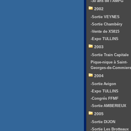
-30 ans de l'AMFG
2002
-Sortie VEYNES
-Sortie Chambéry
-Vente de X5815
-Expo TULLINS
2003
-Sortie Train Capitale
Pique-nique à Saint-
Georges-de-Commier
2004
-Sortie Avigon
-Expo TULLINS
-Congrés FFMF
-Sortie AMBERIEUX
2005
-Sortie DIJON
-Sortie Les Brotteaux