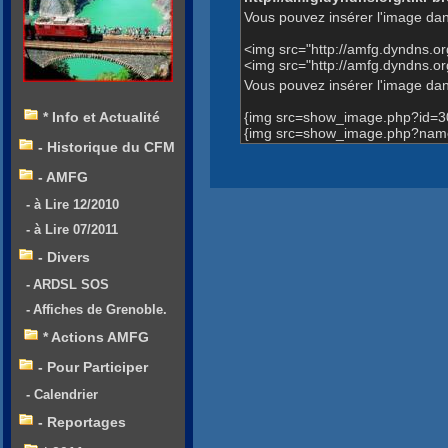
Vous pouvez insérer l'image dan
<img src="http://amfg.dyndns.
<img src="http://amfg.dyndns.
Vous pouvez insérer l'image dans
{img src=show_image.php?id=3
* Info et Actualité
{img src=show_image.php?name
- Historique du CFM
- AMFG
- à Lire 12/2010
- à Lire 07/2011
- Divers
- ARDSL SOS
- Affiches de Grenoble.
* Actions AMFG
- Pour Participer
- Calendrier
- Reportages