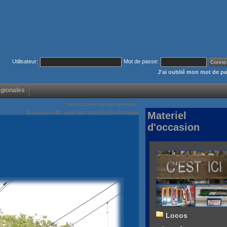
Utilisateur:
Mot de passe:
J'ai oublié mon mot de p
égionales
Voir/Cacher menus de droite
Envoyez cette page par courrier électronique
Materiel
d'occasion
Locos