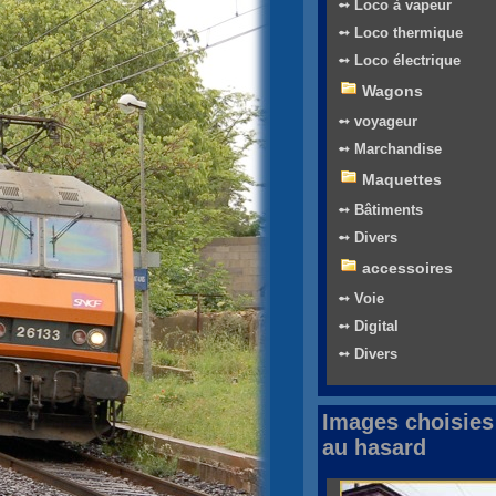
➻ Loco à vapeur
➻ Loco thermique
➻ Loco électrique
Wagons
➻ voyageur
➻ Marchandise
Maquettes
➻ Bâtiments
➻ Divers
accessoires
➻ Voie
➻ Digital
➻ Divers
Images choisies
au hasard