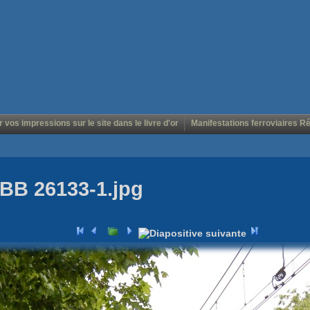
r vos impressions sur le site dans le livre d'or
Manifestations ferroviaires R
BB 26133-1.jpg