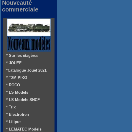
Nouveauté
commerciale
* Sur les étagères
* JOUEF
*Catalogue Jouef 2021
* T2M-PIKO
* ROCO
* LS Models
* LS Models SNCF
* Trix
* Electrotren
* Liliput
* LEMATEC Models