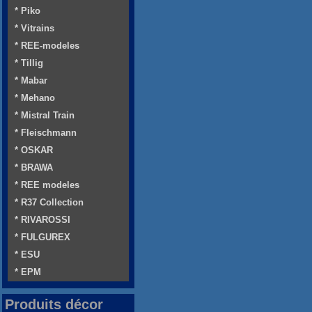
* Piko
* Vitrains
* REE-modeles
* Tillig
* Mabar
* Mehano
* Mistral Train
* Fleischmann
* OSKAR
* BRAWA
* REE modeles
* R37 Collection
* RIVAROSSI
* FULGUREX
* ESU
* EPM
Produits décor