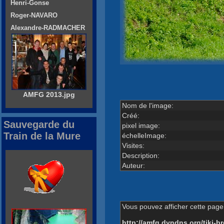
Henri-Gonse
Roger-NAVARO
Alexandre-RADMACHER
AMFG 2013.jpg
Nom de l'image:
Créé:
Sauvegarde du
pixel image:
Train de la Mure
échelleImage:
Visites:
Description:
Auteur:
Vous pouvez afficher cette page 
http://amfg.dyndns.org/tiki