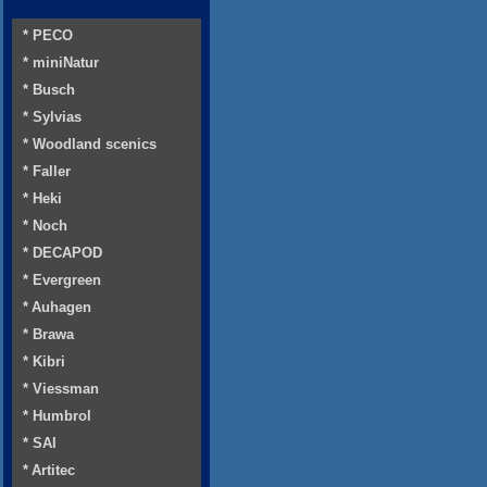
* PECO
* miniNatur
* Busch
* Sylvias
* Woodland scenics
* Faller
* Heki
* Noch
* DECAPOD
* Evergreen
* Auhagen
* Brawa
* Kibri
* Viessman
* Humbrol
* SAI
* Artitec