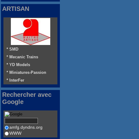
ARTISAN
* SMD
* Mecanic Trains
* YD Models
* Miniatures-Passion
* InterFer
Rechercher avec
Google
amfg.dyndns.org
WWW