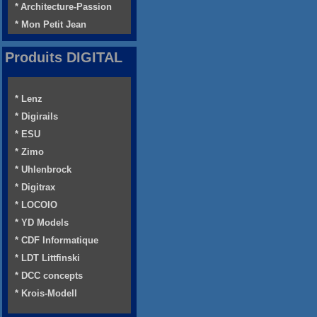
* Architecture-Passion
* Mon Petit Jean
Produits DIGITAL
* Lenz
* Digirails
* ESU
* Zimo
* Uhlenbrock
* Digitrax
* LOCOIO
* YD Models
* CDF Informatique
* LDT Littfinski
* DCC concepts
* Krois-Modell