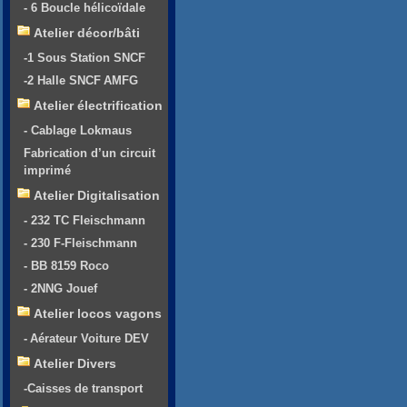
- 6 Boucle hélicoïdale
Atelier décor/bâti
-1 Sous Station SNCF
-2 Halle SNCF AMFG
Atelier électrification
- Cablage Lokmaus
Fabrication d’un circuit
imprimé
Atelier Digitalisation
- 232 TC Fleischmann
- 230 F-Fleischmann
- BB 8159 Roco
- 2NNG Jouef
Atelier locos vagons
- Aérateur Voiture DEV
Atelier Divers
-Caisses de transport