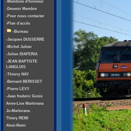
-Membres d'honneur
-Devenir Membre
-Pour nous contacter
-Plan d'accés
-Bureau
-Jacques DUSSERRE
-Michel Julien
-Julien DIAFERIA
-JEAN BAPTISTE
LANGLOIS
-Thierry NAY
-Bernard BERISSET
-Pierre LEVY
-Jean frederic Gosio
Anne-Lise Martorana
Jo-Martorana
Thiery REMI
Alexi-Remi