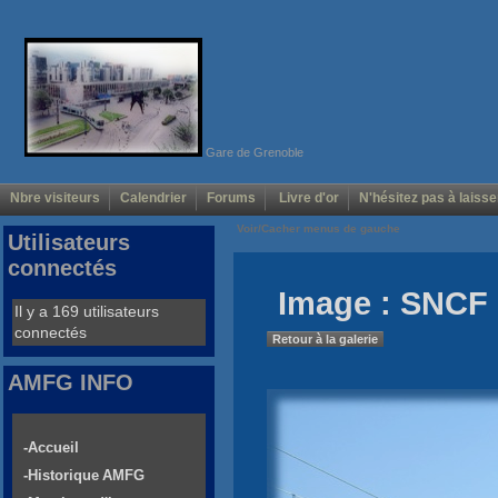
Gare de Grenoble
Nbre visiteurs
Calendrier
Forums
Livre d'or
N'hésitez pas à laisse
Voir/Cacher menus de gauche
Utilisateurs
connectés
Image : SNCF 
Il y a 169 utilisateurs
connectés
Retour à la galerie
AMFG INFO
-Accueil
-Historique AMFG