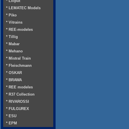
* Liliput
* LEMATEC Models
* Piko
* Vitrains
* REE-modeles
* Tillig
* Mabar
* Mehano
* Mistral Train
* Fleischmann
* OSKAR
* BRAWA
* REE modeles
* R37 Collection
* RIVAROSSI
* FULGUREX
* ESU
* EPM