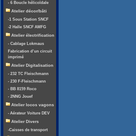
- 6 Boucle hélicoïdale
Atelier décor/bâti
-1 Sous Station SNCF
-2 Halle SNCF AMFG
Atelier électrification
- Cablage Lokmaus
Fabrication d’un circuit
imprimé
Atelier Digitalisation
- 232 TC Fleischmann
- 230 F-Fleischmann
- BB 8159 Roco
- 2NNG Jouef
Atelier locos vagons
- Aérateur Voiture DEV
Atelier Divers
-Caisses de transport