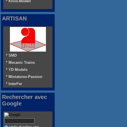
* Krois-Modell
ARTISAN
* SMD
* Mecanic Trains
* YD Models
* Miniatures-Passion
* InterFer
Rechercher avec
Google
amfg.dyndns.org