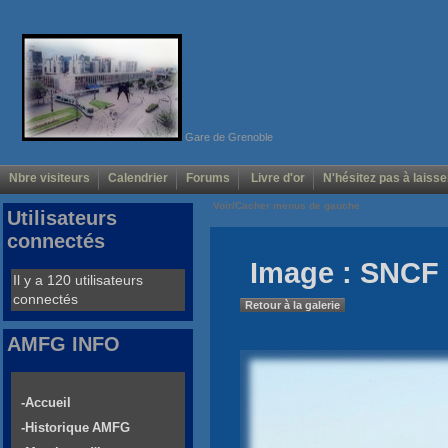
Gare de Grenoble
Nbre visiteurs
Calendrier
Forums
Livre d'or
N'hésitez pas à laisse
Voir/Cacher menus de gauche
Utilisateurs
connectés
Image : SNCF 
Il y a 120 utilisateurs
connectés
Retour à la galerie
AMFG INFO
-Accueil
-Historique AMFG