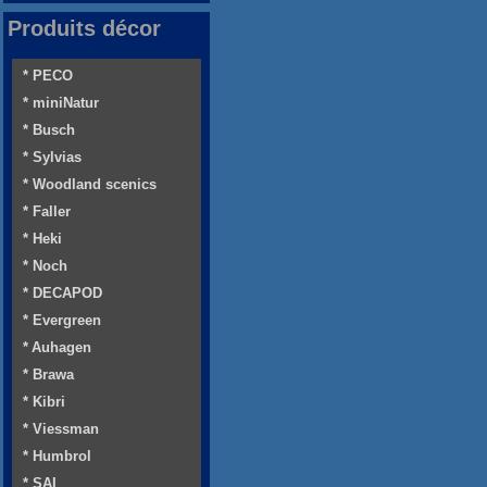
Produits décor
* PECO
* miniNatur
* Busch
* Sylvias
* Woodland scenics
* Faller
* Heki
* Noch
* DECAPOD
* Evergreen
* Auhagen
* Brawa
* Kibri
* Viessman
* Humbrol
* SAI