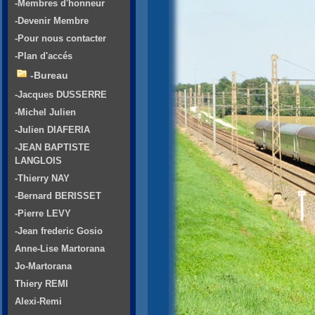
-Membres d'honneur
-Devenir Membre
-Pour nous contacter
-Plan d'accés
-Bureau
-Jacques DUSSERRE
-Michel Julien
-Julien DIAFERIA
-JEAN BAPTISTE
LANGLOIS
-Thierry NAY
-Bernard BERISSET
-Pierre LEVY
-Jean frederic Gosio
Anne-Lise Martorana
Jo-Martorana
Thiery REMI
Alexi-Remi