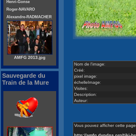
Henri-Gonse
Roger-NAVARO
Alexandre-RADMACHER
AMFG 2013.jpg
Nom de l'image:
Créé:
Sauvegarde du
pixel image:
Train de la Mure
échelleImage:
Visites:
Description:
Auteur:
Vous pouvez afficher cette page 
http://amfg.dyndns.org/tiki