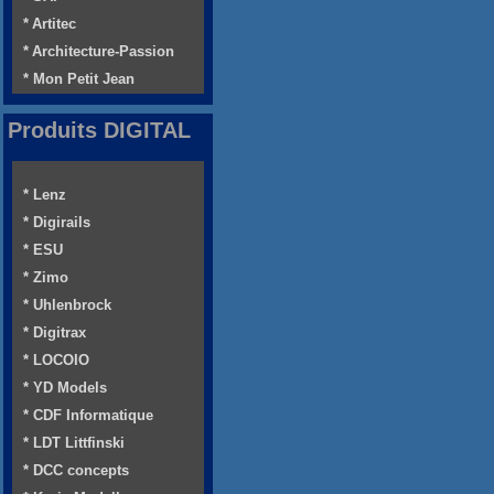
* Artitec
* Architecture-Passion
* Mon Petit Jean
Produits DIGITAL
* Lenz
* Digirails
* ESU
* Zimo
* Uhlenbrock
* Digitrax
* LOCOIO
* YD Models
* CDF Informatique
* LDT Littfinski
* DCC concepts