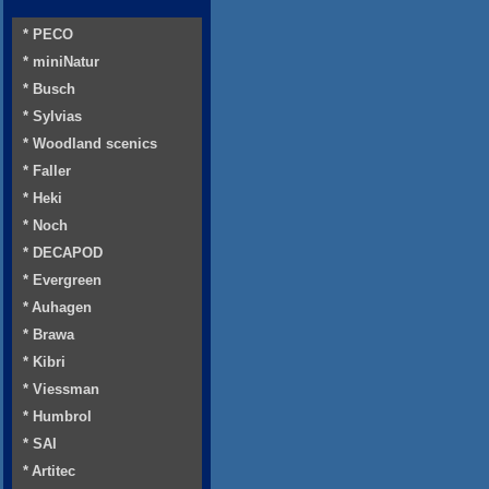
* PECO
* miniNatur
* Busch
* Sylvias
* Woodland scenics
* Faller
* Heki
* Noch
* DECAPOD
* Evergreen
* Auhagen
* Brawa
* Kibri
* Viessman
* Humbrol
* SAI
* Artitec