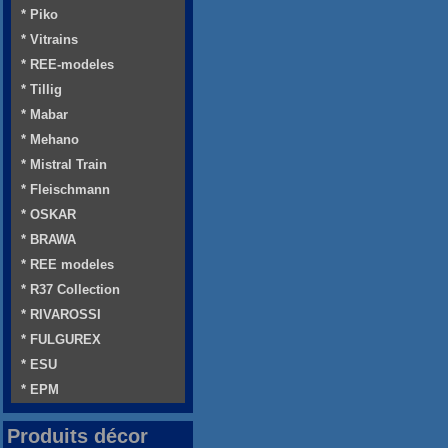
* Piko
* Vitrains
* REE-modeles
* Tillig
* Mabar
* Mehano
* Mistral Train
* Fleischmann
* OSKAR
* BRAWA
* REE modeles
* R37 Collection
* RIVAROSSI
* FULGUREX
* ESU
* EPM
Produits décor