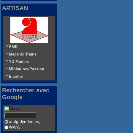
ARTISAN
* SMD
* Mecanic Trains
* YD Models
* Miniatures-Passion
* InterFer
Rechercher avec
Google
amfg.dyndns.org
WWW