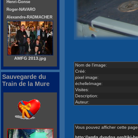
Henri-Gonse
Roger-NAVARO
Alexandre-RADMACHER
AMFG 2013.jpg
Nom de l'image:
Créé:
Sauvegarde du
pixel image:
Train de la Mure
échelleImage:
Visites:
Description:
Auteur:
Vous pouvez afficher cette page 
http://amfg.dyndns.org/tiki