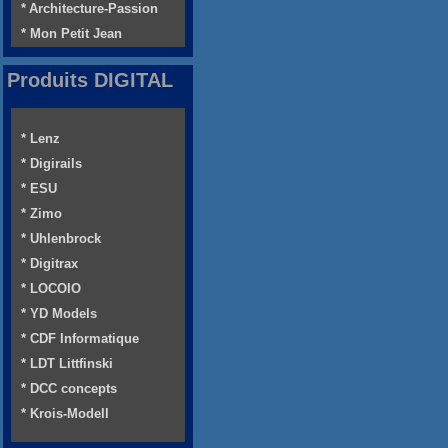
* Architecture-Passion
* Mon Petit Jean
Produits DIGITAL
* Lenz
* Digirails
* ESU
* Zimo
* Uhlenbrock
* Digitrax
* LOCOIO
* YD Models
* CDF Informatique
* LDT Littfinski
* DCC concepts
* Krois-Modell