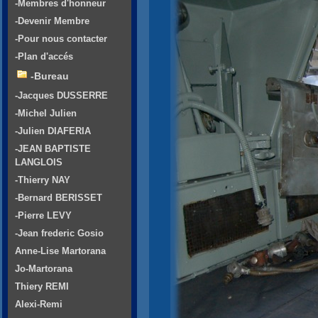
-Membres d'honneur
-Devenir Membre
-Pour nous contacter
-Plan d'accés
-Bureau
-Jacques DUSSERRE
-Michel Julien
-Julien DIAFERIA
-JEAN BAPTISTE
LANGLOIS
-Thierry NAY
-Bernard BERISSET
-Pierre LEVY
-Jean frederic Gosio
Anne-Lise Martorana
Jo-Martorana
Thiery REMI
Alexi-Remi