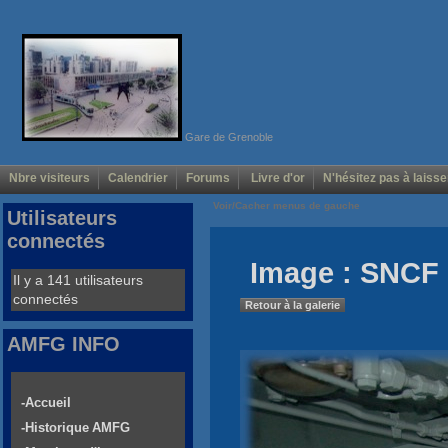
Gare de Grenoble
Nbre visiteurs
Calendrier
Forums
Livre d'or
N'hésitez pas à laisse
Voir/Cacher menus de gauche
Utilisateurs
connectés
Image : SNCF 
Il y a 141 utilisateurs
connectés
Retour à la galerie
AMFG INFO
-Accueil
-Historique AMFG