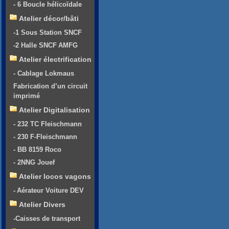
- 6 Boucle hélicoïdale
Atelier décor/bâti
-1 Sous Station SNCF
-2 Halle SNCF AMFG
Atelier électrification
- Cablage Lokmaus
Fabrication d’un circuit
imprimé
Atelier Digitalisation
- 232 TC Fleischmann
- 230 F-Fleischmann
- BB 8159 Roco
- 2NNG Jouef
Atelier locos vagons
- Aérateur Voiture DEV
Atelier Divers
-Caisses de transport