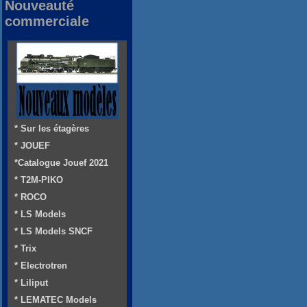
Nouveauté
commerciale
* Sur les étagères
* JOUEF
*Catalogue Jouef 2021
* T2M-PIKO
* ROCO
* LS Models
* LS Models SNCF
* Trix
* Electrotren
* Liliput
* LEMATEC Models