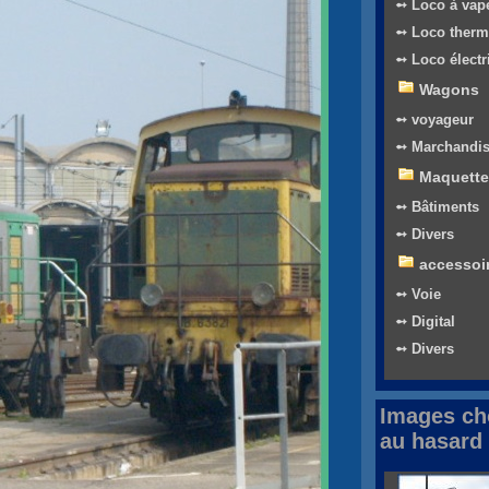
➻ Loco à vap
➻ Loco therm
➻ Loco électr
Wagons
➻ voyageur
➻ Marchandi
Maquette
➻ Bâtiments
➻ Divers
accessoi
➻ Voie
➻ Digital
➻ Divers
Images ch
au hasard