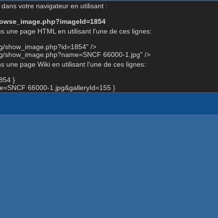
dans votre navigateur en utilisant :
-browse_image.php?imageId=1854
s une page HTML en utilisant l'une de ces lignes:
org/show_image.php?id=1854" />
org/show_image.php?name=SNCF 66000-1.jpg" />
 une page Wiki en utilisant l'une de ces lignes:
854 }
=SNCF 66000-1.jpg&galleryId=155 }