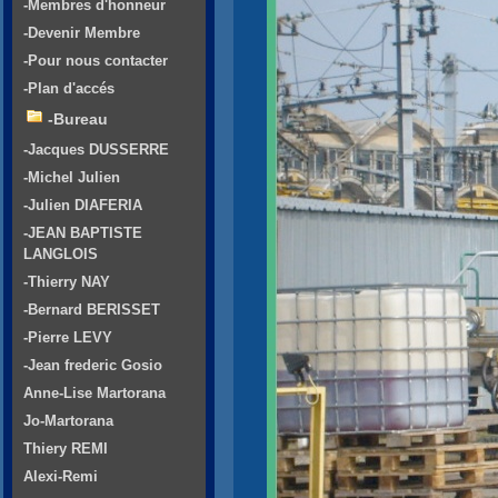
-Membres d'honneur
-Devenir Membre
-Pour nous contacter
-Plan d'accés
-Bureau
-Jacques DUSSERRE
-Michel Julien
-Julien DIAFERIA
-JEAN BAPTISTE
LANGLOIS
-Thierry NAY
-Bernard BERISSET
-Pierre LEVY
-Jean frederic Gosio
Anne-Lise Martorana
Jo-Martorana
Thiery REMI
Alexi-Remi