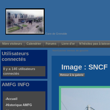
Gare de Grenoble
Nbre visiteurs
Calendrier
Forums
Livre d'or
N'hésitez pas à laisse
Voir/Cacher menus de gauche
Utilisateurs
connectés
Image : SNCF 
Il y a 146 utilisateurs
connectés
Retour à la galerie
AMFG INFO
-Accueil
-Historique AMFG