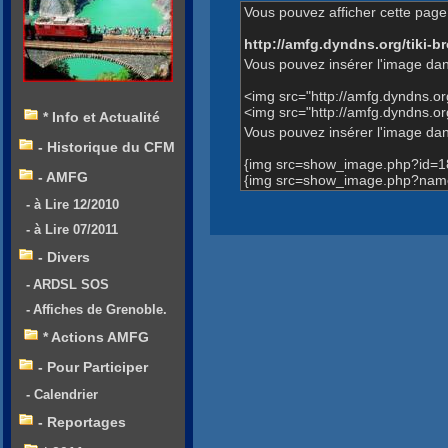
Vous pouvez afficher cette page 
http://amfg.dyndns.org/tiki
Vous pouvez insérer l'image dan
<img src="http://amfg.dyndns.
<img src="http://amfg.dyndns.
* Info et Actualité
Vous pouvez insérer l'image dans
- Historique du CFM
{img src=show_image.php?id=1
- AMFG
{img src=show_image.php?name
- à Lire 12/2010
- à Lire 07/2011
- Divers
- ARDSL SOS
- Affiches de Grenoble.
* Actions AMFG
- Pour Participer
- Calendrier
- Reportages