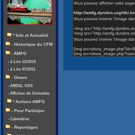
Vous pouvez afficher cette page 
http://amfg.dyndns.org/tiki
Vous pouvez insérer l'image dan
<img src="http://amfg.dyndns.
<img src="http://amfg.dyndns.
* Info et Actualité
Vous pouvez insérer l'image dans
- Historique du CFM
{img src=show_image.php?id=5
- AMFG
{img src=show_image.php?name
- à Lire 12/2010
- à Lire 07/2011
- Divers
- ARDSL SOS
- Affiches de Grenoble.
* Actions AMFG
- Pour Participer
- Calendrier
- Reportages