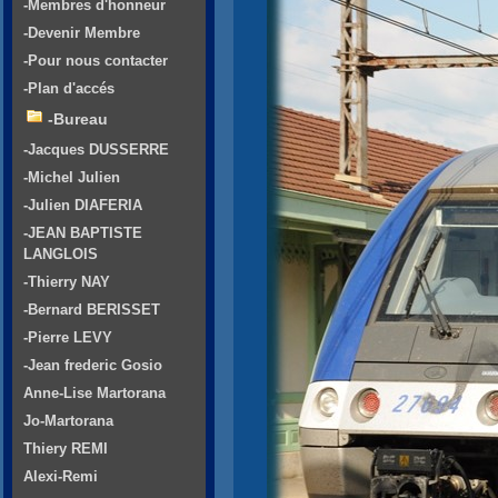
-Membres d'honneur
-Devenir Membre
-Pour nous contacter
-Plan d'accés
-Bureau
-Jacques DUSSERRE
-Michel Julien
-Julien DIAFERIA
-JEAN BAPTISTE
LANGLOIS
-Thierry NAY
-Bernard BERISSET
-Pierre LEVY
-Jean frederic Gosio
Anne-Lise Martorana
Jo-Martorana
Thiery REMI
Alexi-Remi