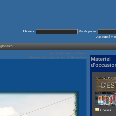
Utilisateur:
Mot de passe:
J'ai oublié m
égionales
Voir/Cacher menus de droite
Envoyez cette page par courrier électronique
Materiel
d'occasio
Locos