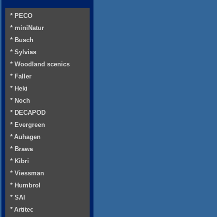
* PECO
* miniNatur
* Busch
* Sylvias
* Woodland scenics
* Faller
* Heki
* Noch
* DECAPOD
* Evergreen
* Auhagen
* Brawa
* Kibri
* Viessman
* Humbrol
* SAI
* Artitec