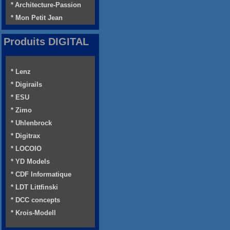
* Architecture-Passion
* Mon Petit Jean
Produits DIGITAL
* Lenz
* Digirails
* ESU
* Zimo
* Uhlenbrock
* Digitrax
* LOCOIO
* YD Models
* CDF Informatique
* LDT Littfinski
* DCC concepts
* Krois-Modell