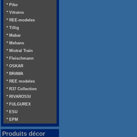
* Piko
* Vitrains
* REE-modeles
* Tillig
* Mabar
* Mehano
* Mistral Train
* Fleischmann
* OSKAR
* BRAWA
* REE modeles
* R37 Collection
* RIVAROSSI
* FULGUREX
* ESU
* EPM
Produits décor