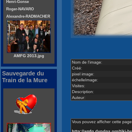
Henri-Gonse
Roger-NAVARO
Alexandre-RADMACHER
AMFG 2013.jpg
Nom de l'image:
Créé:
Sauvegarde du
pixel image:
Train de la Mure
échelleImage:
Visites:
Description:
Auteur:
Vous pouvez afficher cette page 
http://amfg.dyndns.org/tiki