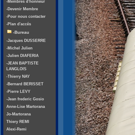
-Membres d'honneur
-Devenir Membre
-Pour nous contacter
-Plan d'accés
-Bureau
-Jacques DUSSERRE
-Michel Julien
-Julien DIAFERIA
-JEAN BAPTISTE
LANGLOIS
-Thierry NAY
-Bernard BERISSET
-Pierre LEVY
-Jean frederic Gosio
Anne-Lise Martorana
Jo-Martorana
Thiery REMI
Alexi-Remi