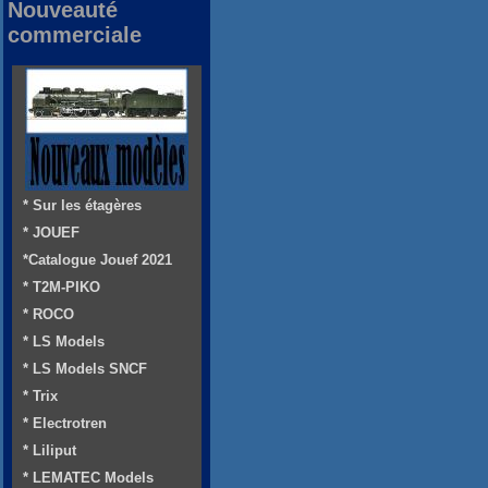
Nouveauté
commerciale
* Sur les étagères
* JOUEF
*Catalogue Jouef 2021
* T2M-PIKO
* ROCO
* LS Models
* LS Models SNCF
* Trix
* Electrotren
* Liliput
* LEMATEC Models