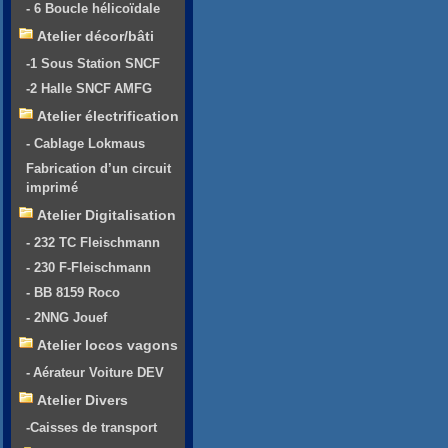
- 6 Boucle hélicoïdale
Atelier décor/bâti
-1 Sous Station SNCF
-2 Halle SNCF AMFG
Atelier électrification
- Cablage Lokmaus
Fabrication d’un circuit
imprimé
Atelier Digitalisation
- 232 TC Fleischmann
- 230 F-Fleischmann
- BB 8159 Roco
- 2NNG Jouef
Atelier locos vagons
- Aérateur Voiture DEV
Atelier Divers
-Caisses de transport