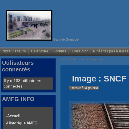
Gare de Grenoble
Nbre visiteurs
Calendrier
Forums
Livre d'or
N'hésitez pas à laisse
Voir/Cacher menus de gauche
Utilisateurs
connectés
Image : SNCF 
Il y a 163 utilisateurs
connectés
Retour à la galerie
AMFG INFO
-Accueil
-Historique AMFG