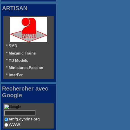
ARTISAN
* SMD
* Mecanic Trains
* YD Models
* Miniatures-Passion
* InterFer
Rechercher avec
Google
amfg.dyndns.org
WWW