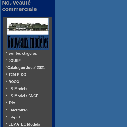
Nouveauté
commerciale
* Sur les étagères
* JOUEF
*Catalogue Jouef 2021
* T2M-PIKO
* ROCO
* LS Models
* LS Models SNCF
* Trix
* Electrotren
* Liliput
* LEMATEC Models