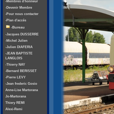
-Membres d'honneur
-Devenir Membre
-Pour nous contacter
-Plan d'accés
-Bureau
-Jacques DUSSERRE
-Michel Julien
-Julien DIAFERIA
-JEAN BAPTISTE
LANGLOIS
-Thierry NAY
-Bernard BERISSET
-Pierre LEVY
-Jean frederic Gosio
Anne-Lise Martorana
Jo-Martorana
Thiery REMI
Alexi-Remi