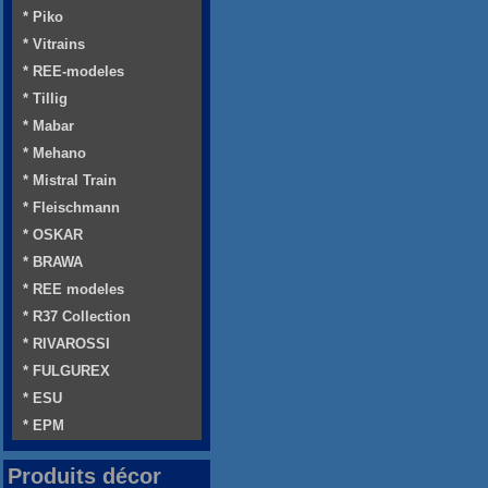
* Piko
* Vitrains
* REE-modeles
* Tillig
* Mabar
* Mehano
* Mistral Train
* Fleischmann
* OSKAR
* BRAWA
* REE modeles
* R37 Collection
* RIVAROSSI
* FULGUREX
* ESU
* EPM
Produits décor