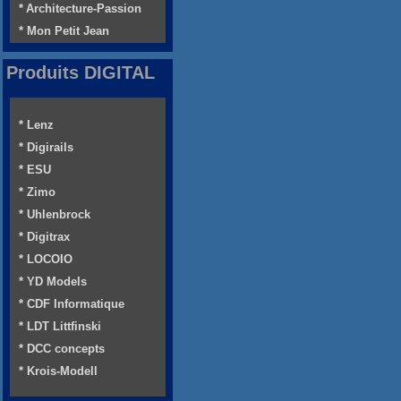
* Architecture-Passion
* Mon Petit Jean
Produits DIGITAL
* Lenz
* Digirails
* ESU
* Zimo
* Uhlenbrock
* Digitrax
* LOCOIO
* YD Models
* CDF Informatique
* LDT Littfinski
* DCC concepts
* Krois-Modell