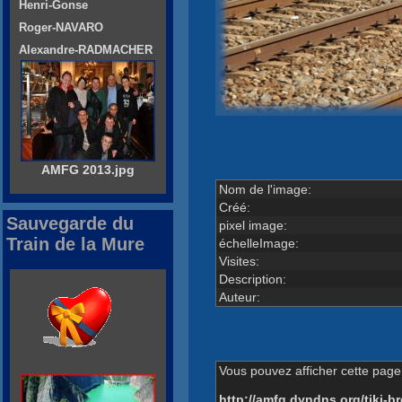
Henri-Gonse
Roger-NAVARO
Alexandre-RADMACHER
AMFG 2013.jpg
Nom de l'image:
Créé:
Sauvegarde du
pixel image:
Train de la Mure
échelleImage:
Visites:
Description:
Auteur:
Vous pouvez afficher cette page 
http://amfg.dyndns.org/tiki