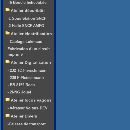
- 6 Boucle hélicoïdale
Atelier décor/bâti
-1 Sous Station SNCF
-2 Halle SNCF AMFG
Atelier électrification
- Cablage Lokmaus
Fabrication d’un circuit
imprimé
Atelier Digitalisation
- 232 TC Fleischmann
- 230 F-Fleischmann
- BB 8159 Roco
- 2NNG Jouef
Atelier locos vagons
- Aérateur Voiture DEV
Atelier Divers
-Caisses de transport