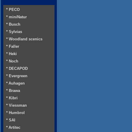
* PECO
* miniNatur
* Busch
* Sylvias
* Woodland scenics
* Faller
* Heki
* Noch
* DECAPOD
* Evergreen
* Auhagen
* Brawa
* Kibri
* Viessman
* Humbrol
* SAI
* Artitec