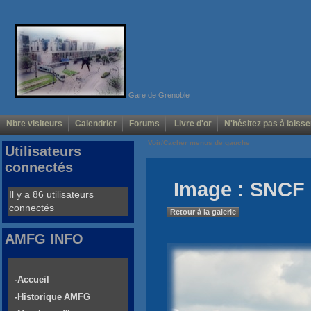
Gare de Grenoble
Nbre visiteurs
Calendrier
Forums
Livre d'or
N'hésitez pas à laisse
Voir/Cacher menus de gauche
Utilisateurs
connectés
Image : SNCF 
Il y a 86 utilisateurs
connectés
Retour à la galerie
AMFG INFO
-Accueil
-Historique AMFG