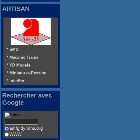
ARTISAN
* SMD
* Mecanic Trains
* YD Models
* Miniatures-Passion
* InterFer
Rechercher avec
Google
amfg.dyndns.org
WWW