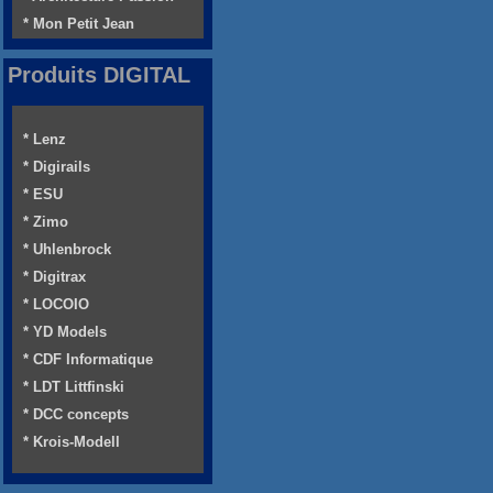
* Mon Petit Jean
Produits DIGITAL
* Lenz
* Digirails
* ESU
* Zimo
* Uhlenbrock
* Digitrax
* LOCOIO
* YD Models
* CDF Informatique
* LDT Littfinski
* DCC concepts
* Krois-Modell