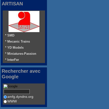
ARTISAN
* SMD
* Mecanic Trains
* YD Models
* Miniatures-Passion
* InterFer
Rechercher avec
Google
amfg.dyndns.org
WWW