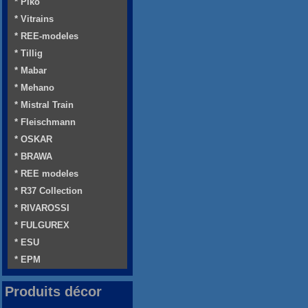
* Piko
* Vitrains
* REE-modeles
* Tillig
* Mabar
* Mehano
* Mistral Train
* Fleischmann
* OSKAR
* BRAWA
* REE modeles
* R37 Collection
* RIVAROSSI
* FULGUREX
* ESU
* EPM
Produits décor