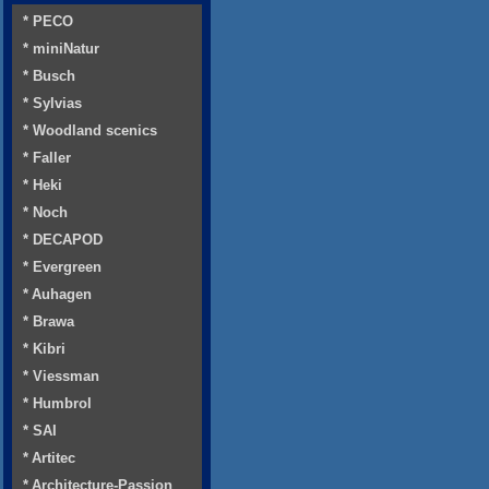
* PECO
* miniNatur
* Busch
* Sylvias
* Woodland scenics
* Faller
* Heki
* Noch
* DECAPOD
* Evergreen
* Auhagen
* Brawa
* Kibri
* Viessman
* Humbrol
* SAI
* Artitec
* Architecture-Passion