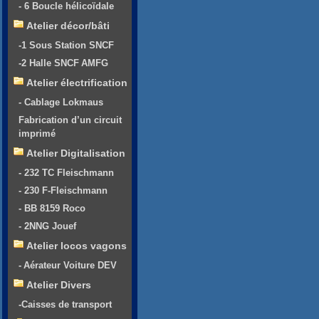
- 6 Boucle hélicoïdale
Atelier décor/bâti
-1 Sous Station SNCF
-2 Halle SNCF AMFG
Atelier électrification
- Cablage Lokmaus
Fabrication d’un circuit
imprimé
Atelier Digitalisation
- 232 TC Fleischmann
- 230 F-Fleischmann
- BB 8159 Roco
- 2NNG Jouef
Atelier locos vagons
- Aérateur Voiture DEV
Atelier Divers
-Caisses de transport