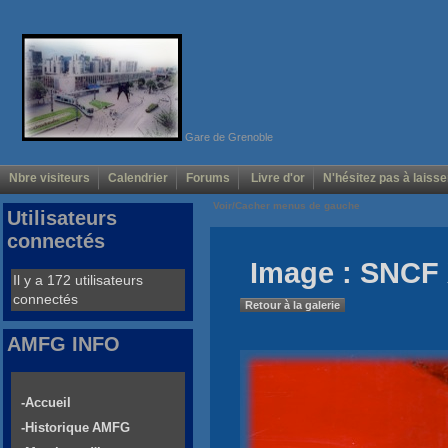
Gare de Grenoble
Nbre visiteurs
Calendrier
Forums
Livre d'or
N'hésitez pas à laisse
Voir/Cacher menus de gauche
Utilisateurs
connectés
Image : SNCF 
Il y a 172 utilisateurs
connectés
Retour à la galerie
AMFG INFO
-Accueil
-Historique AMFG