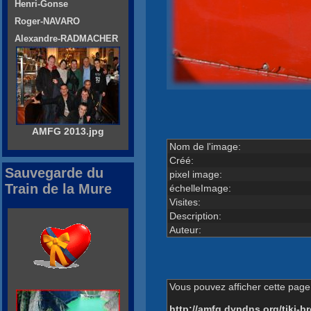
Henri-Gonse
Roger-NAVARO
Alexandre-RADMACHER
AMFG 2013.jpg
Nom de l'image:
Créé:
Sauvegarde du
pixel image:
Train de la Mure
échelleImage:
Visites:
Description:
Auteur:
Vous pouvez afficher cette page 
http://amfg.dyndns.org/tiki