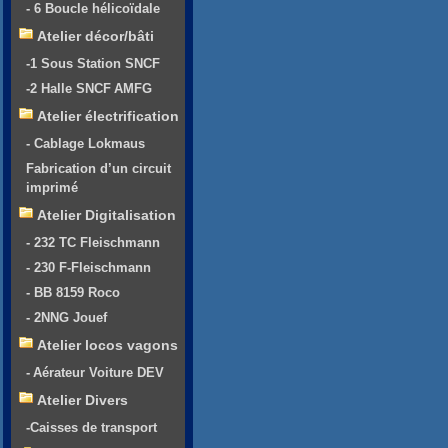
- 6 Boucle hélicoïdale
Atelier décor/bâti
-1 Sous Station SNCF
-2 Halle SNCF AMFG
Atelier électrification
- Cablage Lokmaus
Fabrication d’un circuit
imprimé
Atelier Digitalisation
- 232 TC Fleischmann
- 230 F-Fleischmann
- BB 8159 Roco
- 2NNG Jouef
Atelier locos vagons
- Aérateur Voiture DEV
Atelier Divers
-Caisses de transport