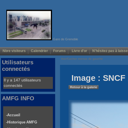
Gare de Grenoble
Nbre visiteurs
Calendrier
Forums
Livre d'or
N'hésitez pas à laisse
Voir/Cacher menus de gauche
Utilisateurs
connectés
Image : SNCF 
Il y a 147 utilisateurs
connectés
Retour à la galerie
AMFG INFO
-Accueil
-Historique AMFG