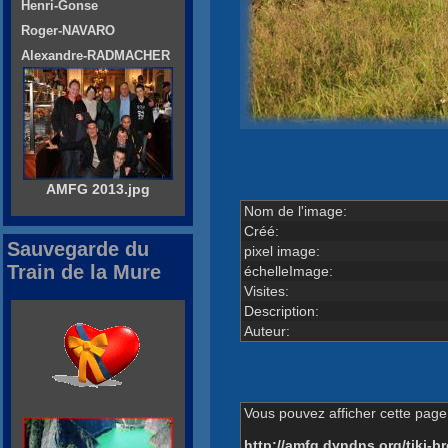
Henri-Gonse
Roger-NAVARO
Alexandre-RADMACHER
AMFG 2013.jpg
Nom de l'image:
Créé:
Sauvegarde du
pixel image:
Train de la Mure
échelleImage:
Visites:
Description:
Auteur:
Vous pouvez afficher cette page 
http://amfg.dyndns.org/tiki