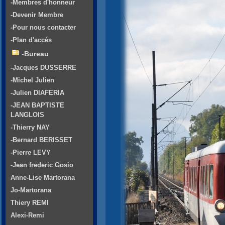
-Membres d'honneur
-Devenir Membre
-Pour nous contacter
-Plan d'accés
-Bureau
-Jacques DUSSERRE
-Michel Julien
-Julien DIAFERIA
-JEAN BAPTISTE
LANGLOIS
-Thierry NAY
-Bernard BERISSET
-Pierre LEVY
-Jean frederic Gosio
Anne-Lise Martorana
Jo-Martorana
Thiery REMI
Alexi-Remi