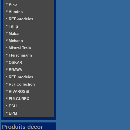
* Piko
* Vitrains
* REE-modeles
* Tillig
* Mabar
* Mehano
* Mistral Train
* Fleischmann
* OSKAR
* BRAWA
* REE modeles
* R37 Collection
* RIVAROSSI
* FULGUREX
* ESU
* EPM
Produits décor