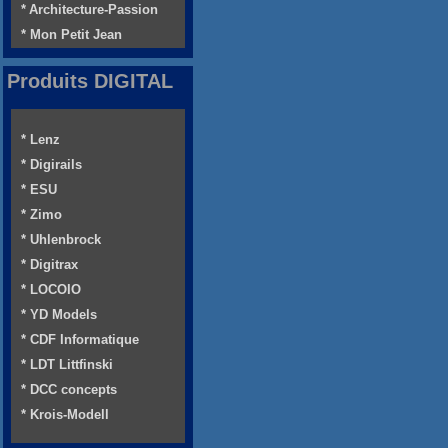
* Architecture-Passion
* Mon Petit Jean
Produits DIGITAL
* Lenz
* Digirails
* ESU
* Zimo
* Uhlenbrock
* Digitrax
* LOCOIO
* YD Models
* CDF Informatique
* LDT Littfinski
* DCC concepts
* Krois-Modell