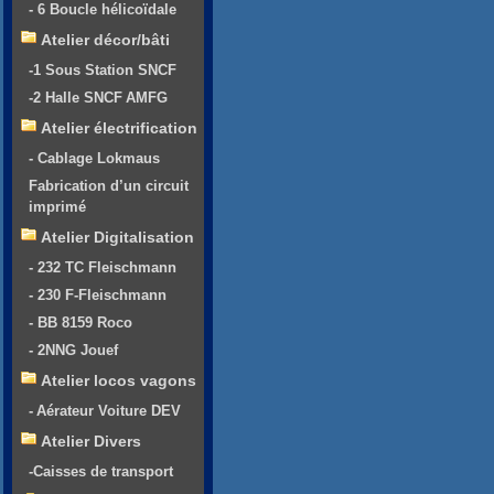
- 6 Boucle hélicoïdale
Atelier décor/bâti
-1 Sous Station SNCF
-2 Halle SNCF AMFG
Atelier électrification
- Cablage Lokmaus
Fabrication d’un circuit
imprimé
Atelier Digitalisation
- 232 TC Fleischmann
- 230 F-Fleischmann
- BB 8159 Roco
- 2NNG Jouef
Atelier locos vagons
- Aérateur Voiture DEV
Atelier Divers
-Caisses de transport