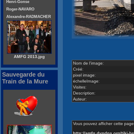
Henri-Gonse
Roger-NAVARO
Alexandre-RADMACHER
AMFG 2013.jpg
Nom de l'image:
Créé:
Sauvegarde du
pixel image:
Train de la Mure
échelleImage:
Visites:
Description:
Auteur:
Vous pouvez afficher cette page 
http://amfg.dyndns.org/tiki