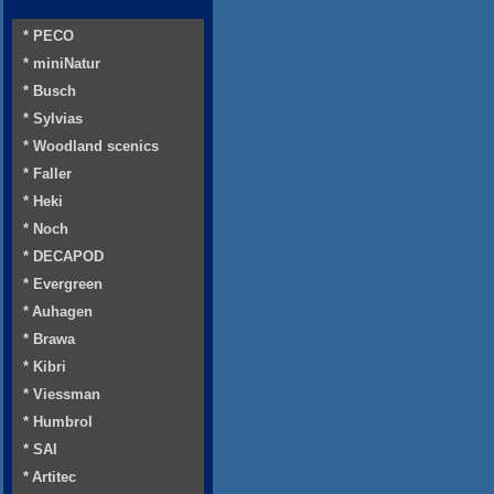
* PECO
* miniNatur
* Busch
* Sylvias
* Woodland scenics
* Faller
* Heki
* Noch
* DECAPOD
* Evergreen
* Auhagen
* Brawa
* Kibri
* Viessman
* Humbrol
* SAI
* Artitec