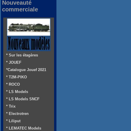
Nouveauté
commerciale
* Sur les étagères
* JOUEF
*Catalogue Jouef 2021
* T2M-PIKO
* ROCO
* LS Models
* LS Models SNCF
* Trix
* Electrotren
* Liliput
* LEMATEC Models