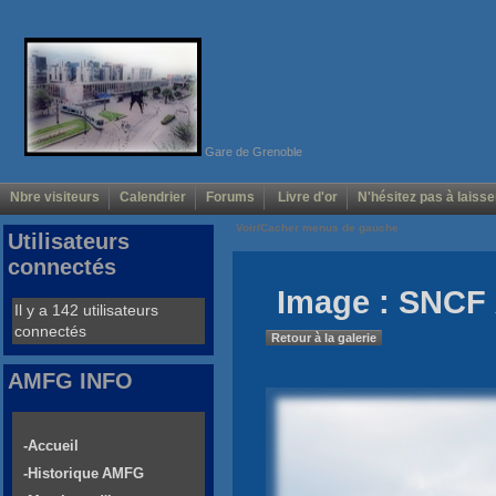
Gare de Grenoble
Nbre visiteurs
Calendrier
Forums
Livre d'or
N'hésitez pas à laisse
Voir/Cacher menus de gauche
Utilisateurs
connectés
Image : SNCF 
Il y a 142 utilisateurs
connectés
Retour à la galerie
AMFG INFO
-Accueil
-Historique AMFG