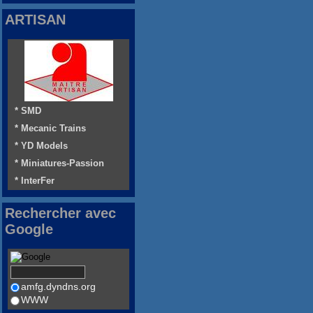
ARTISAN
* SMD
* Mecanic Trains
* YD Models
* Miniatures-Passion
* InterFer
Rechercher avec
Google
amfg.dyndns.org
WWW