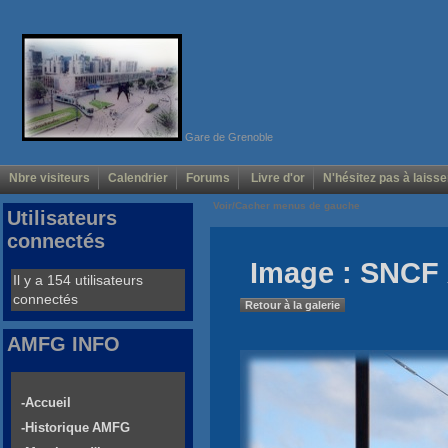
Gare de Grenoble
Nbre visiteurs
Calendrier
Forums
Livre d'or
N'hésitez pas à laisse
Voir/Cacher menus de gauche
Utilisateurs
connectés
Image : SNCF 
Il y a 154 utilisateurs
connectés
Retour à la galerie
AMFG INFO
-Accueil
-Historique AMFG