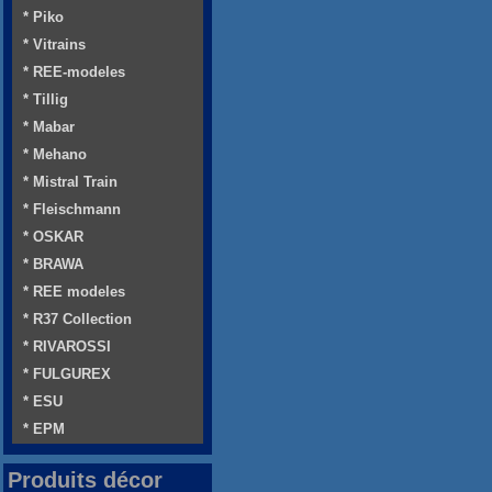
* Piko
* Vitrains
* REE-modeles
* Tillig
* Mabar
* Mehano
* Mistral Train
* Fleischmann
* OSKAR
* BRAWA
* REE modeles
* R37 Collection
* RIVAROSSI
* FULGUREX
* ESU
* EPM
Produits décor