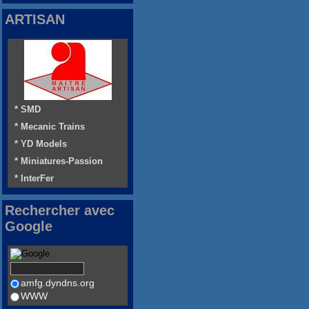
ARTISAN
* SMD
* Mecanic Trains
* YD Models
* Miniatures-Passion
* InterFer
Rechercher avec
Google
amfg.dyndns.org
WWW