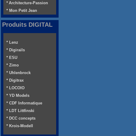
* Architecture-Passion
* Mon Petit Jean
Produits DIGITAL
* Lenz
* Digirails
* ESU
* Zimo
* Uhlenbrock
* Digitrax
* LOCOIO
* YD Models
* CDF Informatique
* LDT Littfinski
* DCC concepts
* Krois-Modell