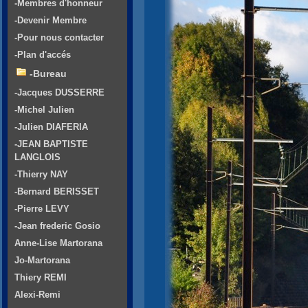
-Membres d'honneur
-Devenir Membre
-Pour nous contacter
-Plan d'accés
-Bureau
-Jacques DUSSERRE
-Michel Julien
-Julien DIAFERIA
-JEAN BAPTISTE
LANGLOIS
-Thierry NAY
-Bernard BERISSET
-Pierre LEVY
-Jean frederic Gosio
Anne-Lise Martorana
Jo-Martorana
Thiery REMI
Alexi-Remi