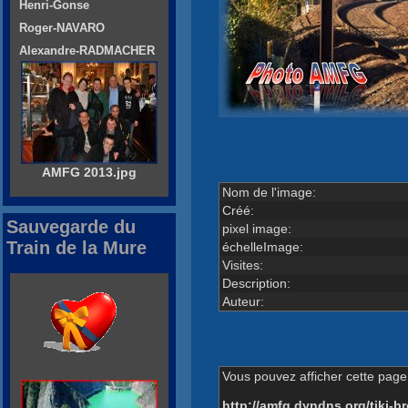
Henri-Gonse
Roger-NAVARO
Alexandre-RADMACHER
AMFG 2013.jpg
Nom de l'image:
Créé:
Sauvegarde du
pixel image:
Train de la Mure
échelleImage:
Visites:
Description:
Auteur:
Vous pouvez afficher cette page 
http://amfg.dyndns.org/tiki