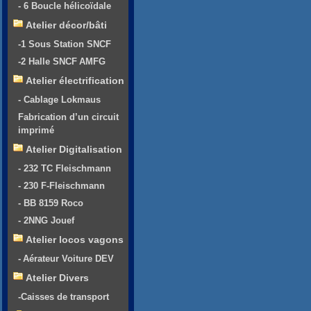
- 6 Boucle hélicoïdale
Atelier décor/bâti
-1 Sous Station SNCF
-2 Halle SNCF AMFG
Atelier électrification
- Cablage Lokmaus
Fabrication d’un circuit
imprimé
Atelier Digitalisation
- 232 TC Fleischmann
- 230 F-Fleischmann
- BB 8159 Roco
- 2NNG Jouef
Atelier locos vagons
- Aérateur Voiture DEV
Atelier Divers
-Caisses de transport