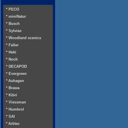
* PECO
* miniNatur
* Busch
* Sylvias
* Woodland scenics
* Faller
* Heki
* Noch
* DECAPOD
* Evergreen
* Auhagen
* Brawa
* Kibri
* Viessman
* Humbrol
* SAI
* Artitec