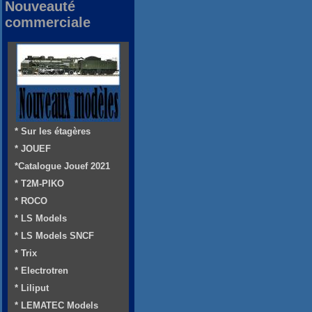
Nouveauté
commerciale
* Sur les étagères
* JOUEF
*Catalogue Jouef 2021
* T2M-PIKO
* ROCO
* LS Models
* LS Models SNCF
* Trix
* Electrotren
* Liliput
* LEMATEC Models