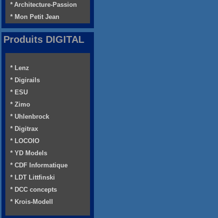
* Architecture-Passion
* Mon Petit Jean
Produits DIGITAL
* Lenz
* Digirails
* ESU
* Zimo
* Uhlenbrock
* Digitrax
* LOCOIO
* YD Models
* CDF Informatique
* LDT Littfinski
* DCC concepts
* Krois-Modell