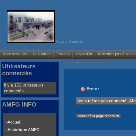
Gare de Grenoble
Nbre visiteurs
Calendrier
Forums
Livre d'or
N'hésitez pas à laisse
Voir/Cacher menus de gauche
Utilisateurs
connectés
Il y a 152 utilisateurs
Erreur
connectés
Vous n'êtes pas connecté.
All
AMFG INFO
Retour à la page d'accueil
-Accueil
-Historique AMFG