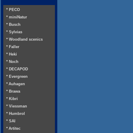
* PECO
* miniNatur
* Busch
* Sylvias
* Woodland scenics
* Faller
* Heki
* Noch
* DECAPOD
* Evergreen
* Auhagen
* Brawa
* Kibri
* Viessman
* Humbrol
* SAI
* Artitec