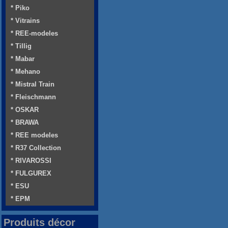
* Piko
* Vitrains
* REE-modeles
* Tillig
* Mabar
* Mehano
* Mistral Train
* Fleischmann
* OSKAR
* BRAWA
* REE modeles
* R37 Collection
* RIVAROSSI
* FULGUREX
* ESU
* EPM
Produits décor