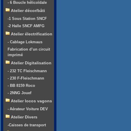
- 6 Boucle hélicoïdale
Atelier décor/bâti
-1 Sous Station SNCF
-2 Halle SNCF AMFG
Atelier électrification
- Cablage Lokmaus
Fabrication d’un circuit
imprimé
Atelier Digitalisation
- 232 TC Fleischmann
- 230 F-Fleischmann
- BB 8159 Roco
- 2NNG Jouef
Atelier locos vagons
- Aérateur Voiture DEV
Atelier Divers
-Caisses de transport