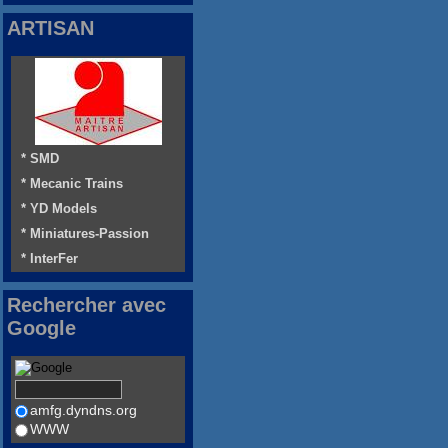
ARTISAN
* SMD
* Mecanic Trains
* YD Models
* Miniatures-Passion
* InterFer
Rechercher avec
Google
amfg.dyndns.org
WWW