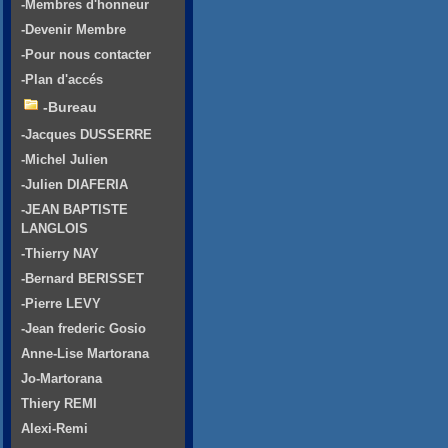
-Membres d'honneur
-Devenir Membre
-Pour nous contacter
-Plan d'accés
-Bureau
-Jacques DUSSERRE
-Michel Julien
-Julien DIAFERIA
-JEAN BAPTISTE
LANGLOIS
-Thierry NAY
-Bernard BERISSET
-Pierre LEVY
-Jean frederic Gosio
Anne-Lise Martorana
Jo-Martorana
Thiery REMI
Alexi-Remi