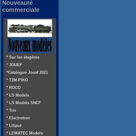
Nouveauté
commerciale
* Sur les étagères
* JOUEF
*Catalogue Jouef 2021
* T2M-PIKO
* ROCO
* LS Models
* LS Models SNCF
* Trix
* Electrotren
* Liliput
* LEMATEC Models