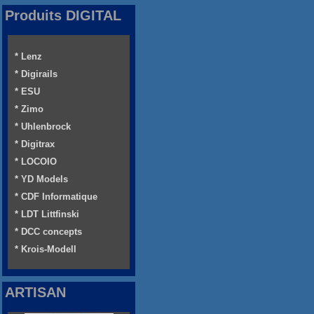
Produits DIGITAL
* Lenz
* Digirails
* ESU
* Zimo
* Uhlenbrock
* Digitrax
* LOCOIO
* YD Models
* CDF Informatique
* LDT Littfinski
* DCC concepts
* Krois-Modell
ARTISAN