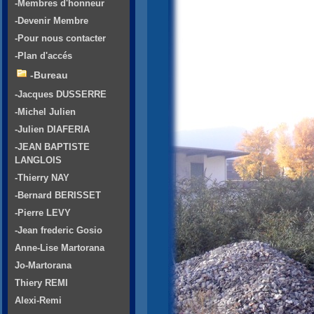
-Membres d'honneur
-Devenir Membre
-Pour nous contacter
-Plan d'accés
-Bureau
-Jacques DUSSERRE
-Michel Julien
-Julien DIAFERIA
-JEAN BAPTISTE
LANGLOIS
-Thierry NAY
-Bernard BERISSET
-Pierre LEVY
-Jean frederic Gosio
Anne-Lise Martorana
Jo-Martorana
Thiery REMI
Alexi-Remi