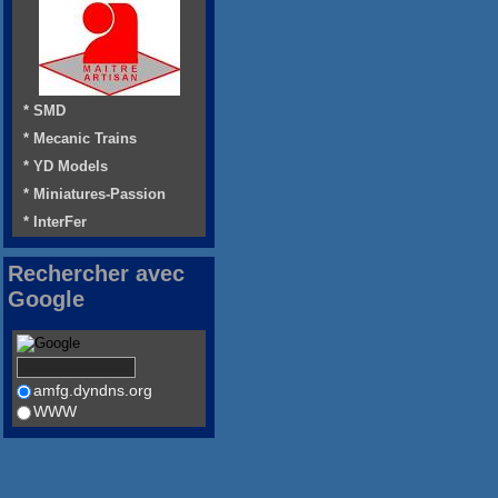
* SMD
* Mecanic Trains
* YD Models
* Miniatures-Passion
* InterFer
Rechercher avec
Google
amfg.dyndns.org
WWW