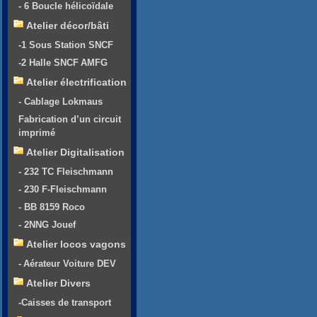
- 6 Boucle hélicoïdale
Atelier décor/bâti
-1 Sous Station SNCF
-2 Halle SNCF AMFG
Atelier électrification
- Cablage Lokmaus
Fabrication d’un circuit
imprimé
Atelier Digitalisation
- 232 TC Fleischmann
- 230 F-Fleischmann
- BB 8159 Roco
- 2NNG Jouef
Atelier locos vagons
- Aérateur Voiture DEV
Atelier Divers
-Caisses de transport