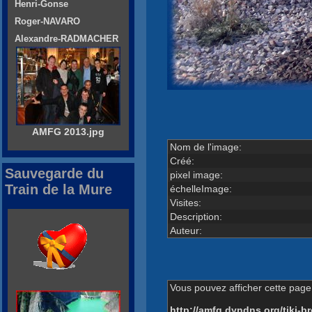
Henri-Gonse
Roger-NAVARO
Alexandre-RADMACHER
AMFG 2013.jpg
Nom de l'image:
Créé:
Sauvegarde du
pixel image:
Train de la Mure
échelleImage:
Visites:
Description:
Auteur:
Vous pouvez afficher cette page 
http://amfg.dyndns.org/tiki