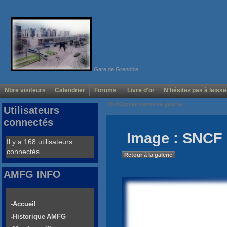
Gare de Grenoble
Nbre visiteurs
Calendrier
Forums
Livre d'or
N'hésitez pas à laisse
Voir/Cacher menus de gauche
Utilisateurs
connectés
Image : SNCF 
Il y a 168 utilisateurs
connectés
Retour à la galerie
AMFG INFO
-Accueil
-Historique AMFG