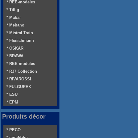
* REE-modeles
* Tillig
* Mabar
* Mehano
* Mistral Train
* Fleischmann
* OSKAR
* BRAWA
* REE modeles
* R37 Collection
* RIVAROSSI
* FULGUREX
* ESU
* EPM
Produits décor
* PECO
* miniNatur