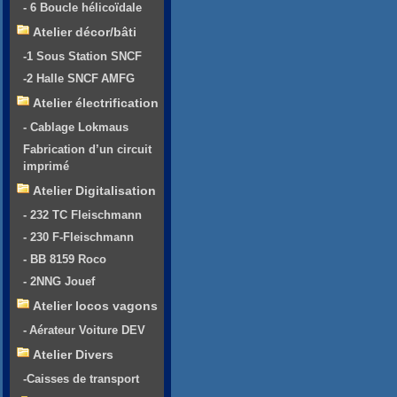
- 6 Boucle hélicoïdale
Atelier décor/bâti
-1 Sous Station SNCF
-2 Halle SNCF AMFG
Atelier électrification
- Cablage Lokmaus
Fabrication d’un circuit
imprimé
Atelier Digitalisation
- 232 TC Fleischmann
- 230 F-Fleischmann
- BB 8159 Roco
- 2NNG Jouef
Atelier locos vagons
- Aérateur Voiture DEV
Atelier Divers
-Caisses de transport