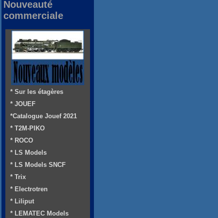
Nouveauté
commerciale
* Sur les étagères
* JOUEF
*Catalogue Jouef 2021
* T2M-PIKO
* ROCO
* LS Models
* LS Models SNCF
* Trix
* Electrotren
* Liliput
* LEMATEC Models