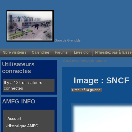
Gare de Grenoble
Nbre visiteurs
Calendrier
Forums
Livre d'or
N'hésitez pas à laisse
Voir/Cacher menus de gauche
Utilisateurs
connectés
Image : SNCF 
Il y a 134 utilisateurs
connectés
Retour à la galerie
AMFG INFO
-Accueil
-Historique AMFG