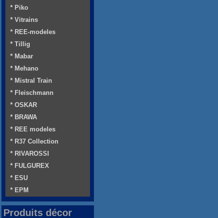
* Piko
* Vitrains
* REE-modeles
* Tillig
* Mabar
* Mehano
* Mistral Train
* Fleischmann
* OSKAR
* BRAWA
* REE modeles
* R37 Collection
* RIVAROSSI
* FULGUREX
* ESU
* EPM
Produits décor