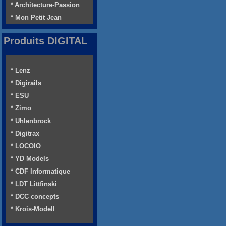
* Architecture-Passion
* Mon Petit Jean
Produits DIGITAL
* Lenz
* Digirails
* ESU
* Zimo
* Uhlenbrock
* Digitrax
* LOCOIO
* YD Models
* CDF Informatique
* LDT Littfinski
* DCC concepts
* Krois-Modell