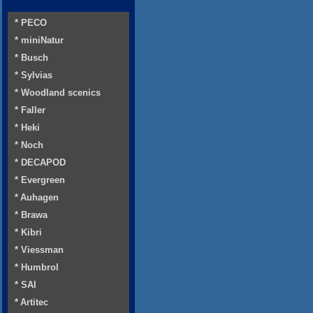
* PECO
* miniNatur
* Busch
* Sylvias
* Woodland scenics
* Faller
* Heki
* Noch
* DECAPOD
* Evergreen
* Auhagen
* Brawa
* Kibri
* Viessman
* Humbrol
* SAI
* Artitec