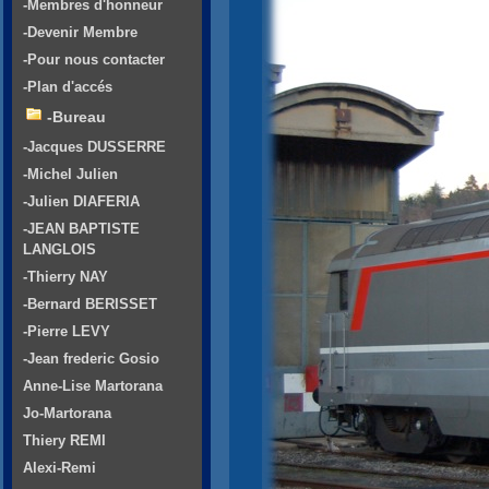
-Membres d'honneur
-Devenir Membre
-Pour nous contacter
-Plan d'accés
-Bureau
-Jacques DUSSERRE
-Michel Julien
-Julien DIAFERIA
-JEAN BAPTISTE
LANGLOIS
-Thierry NAY
-Bernard BERISSET
-Pierre LEVY
-Jean frederic Gosio
Anne-Lise Martorana
Jo-Martorana
Thiery REMI
Alexi-Remi