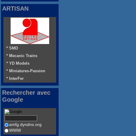
ARTISAN
* SMD
* Mecanic Trains
* YD Models
* Miniatures-Passion
* InterFer
Rechercher avec
Google
amfg.dyndns.org
WWW