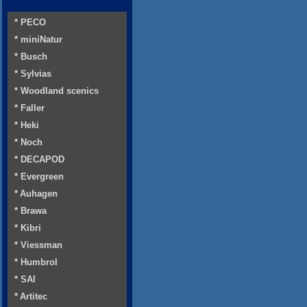
* PECO
* miniNatur
* Busch
* Sylvias
* Woodland scenics
* Faller
* Heki
* Noch
* DECAPOD
* Evergreen
* Auhagen
* Brawa
* Kibri
* Viessman
* Humbrol
* SAI
* Artitec