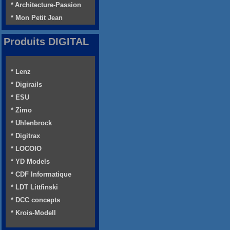
* Architecture-Passion
* Mon Petit Jean
Produits DIGITAL
* Lenz
* Digirails
* ESU
* Zimo
* Uhlenbrock
* Digitrax
* LOCOIO
* YD Models
* CDF Informatique
* LDT Littfinski
* DCC concepts
* Krois-Modell