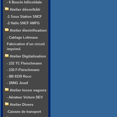
- 6 Boucle hélicoïdale
Atelier décor/bâti
-1 Sous Station SNCF
-2 Halle SNCF AMFG
Atelier électrification
- Cablage Lokmaus
Fabrication d’un circuit
imprimé
Atelier Digitalisation
- 232 TC Fleischmann
- 230 F-Fleischmann
- BB 8159 Roco
- 2NNG Jouef
Atelier locos vagons
- Aérateur Voiture DEV
Atelier Divers
-Caisses de transport