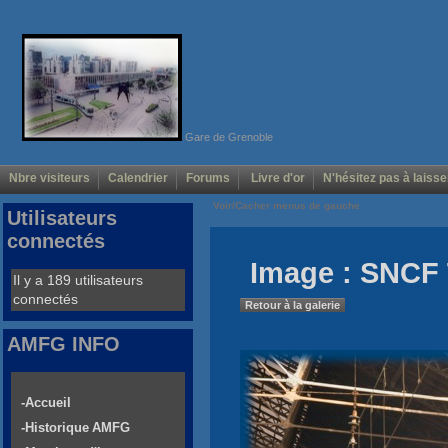
Gare de Grenoble
Nbre visiteurs
Calendrier
Forums
Livre d'or
N'hésitez pas à laisse
Voir/Cacher menus de gauche
Utilisateurs
connectés
Image : SNCF 
Il y a 189 utilisateurs
connectés
Retour à la galerie
AMFG INFO
-Accueil
-Historique AMFG