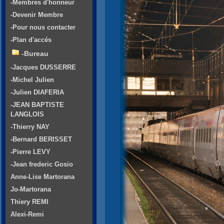
-Membres d'honneur
-Devenir Membre
-Pour nous contacter
-Plan d'accés
-Bureau
-Jacques DUSSERRE
-Michel Julien
-Julien DIAFERIA
-JEAN BAPTISTE
LANGLOIS
-Thierry NAY
-Bernard BERISSET
-Pierre LEVY
-Jean frederic Gosio
Anne-Lise Martorana
Jo-Martorana
Thiery REMI
Alexi-Remi