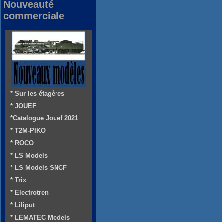
Nouveauté
commerciale
* Sur les étagères
* JOUEF
*Catalogue Jouef 2021
* T2M-PIKO
* ROCO
* LS Models
* LS Models SNCF
* Trix
* Electrotren
* Liliput
* LEMATEC Models