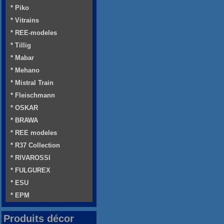
* Piko
* Vitrains
* REE-modeles
* Tillig
* Mabar
* Mehano
* Mistral Train
* Fleischmann
* OSKAR
* BRAWA
* REE modeles
* R37 Collection
* RIVAROSSI
* FULGUREX
* ESU
* EPM
Produits décor