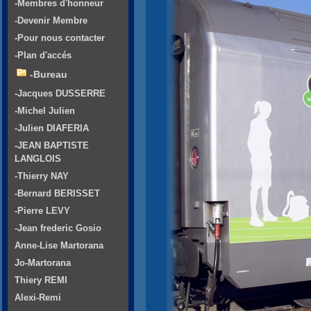
-Membres d'honneur
-Devenir Membre
-Pour nous contacter
-Plan d'accés
-Bureau
-Jacques DUSSERRE
-Michel Julien
-Julien DIAFERIA
-JEAN BAPTISTE
LANGLOIS
-Thierry NAY
-Bernard BERISSET
-Pierre LEVY
-Jean frederic Gosio
Anne-Lise Martorana
Jo-Martorana
Thiery REMI
Alexi-Remi