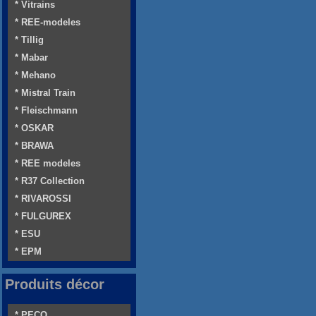
* Vitrains
* REE-modeles
* Tillig
* Mabar
* Mehano
* Mistral Train
* Fleischmann
* OSKAR
* BRAWA
* REE modeles
* R37 Collection
* RIVAROSSI
* FULGUREX
* ESU
* EPM
Produits décor
* PECO