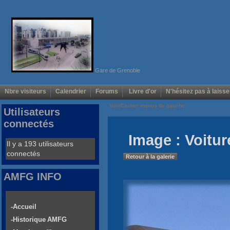
Gare de Grenoble
Nbre visiteurs
Calendrier
Forums
Livre d'or
N'hésitez pas à laisse
Voir/Cacher menus de gauche
Utilisateurs
connectés
Image : Voitur
Il y a 193 utilisateurs
connectés
Retour à la galerie
AMFG INFO
-Accueil
-Historique AMFG