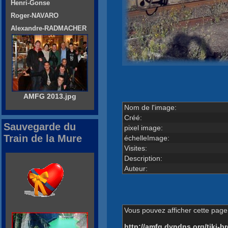
Henri-Gonse
Roger-NAVARO
Alexandre-RADMACHER
AMFG 2013.jpg
Nom de l'image:
Créé:
Sauvegarde du
pixel image:
Train de la Mure
échelleImage:
Visites:
Description:
Auteur:
Vous pouvez afficher cette page 
http://amfg.dyndns.org/tiki