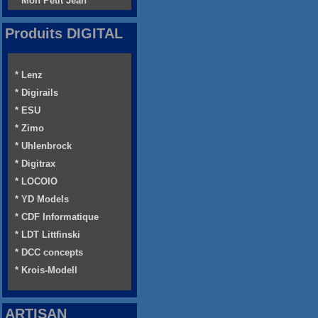
* Mon Petit Jean
Produits DIGITAL
* Lenz
* Digirails
* ESU
* Zimo
* Uhlenbrock
* Digitrax
* LOCOIO
* YD Models
* CDF Informatique
* LDT Littfinski
* DCC concepts
* Krois-Modell
ARTISAN