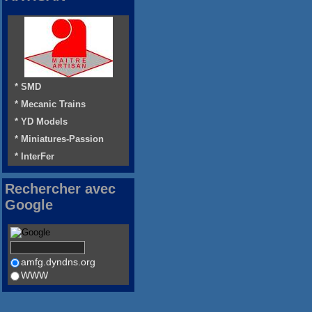
* SMD
* Mecanic Trains
* YD Models
* Miniatures-Passion
* InterFer
Rechercher avec
Google
amfg.dyndns.org
WWW