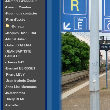
-Membres d'honneur
-Devenir Membre
-Pour nous contacter
-Plan d'accés
-Bureau
-Jacques DUSSERRE
-Michel Julien
-Julien DIAFERIA
-JEAN BAPTISTE
LANGLOIS
-Thierry NAY
-Bernard BERISSET
-Pierre LEVY
-Jean frederic Gosio
Anne-Lise Martorana
Jo-Martorana
Thiery REMI
Alexi-Remi