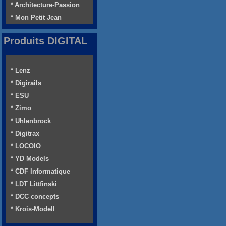
* Architecture-Passion
* Mon Petit Jean
Produits DIGITAL
* Lenz
* Digirails
* ESU
* Zimo
* Uhlenbrock
* Digitrax
* LOCOIO
* YD Models
* CDF Informatique
* LDT Littfinski
* DCC concepts
* Krois-Modell