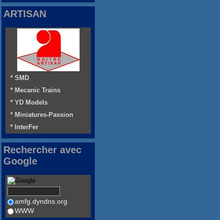
ARTISAN
* SMD
* Mecanic Trains
* YD Models
* Miniatures-Passion
* InterFer
Rechercher avec
Google
amfg.dyndns.org
WWW