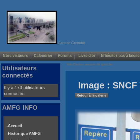
Gare de Grenoble
Nbre visiteurs
Calendrier
Forums
Livre d'or
N'hésitez pas à laisse
Voir/Cacher menus de gauche
Utilisateurs
connectés
Image : SNCF
Il y a 173 utilisateurs
connectés
Retour à la galerie
AMFG INFO
-Accueil
-Historique AMFG