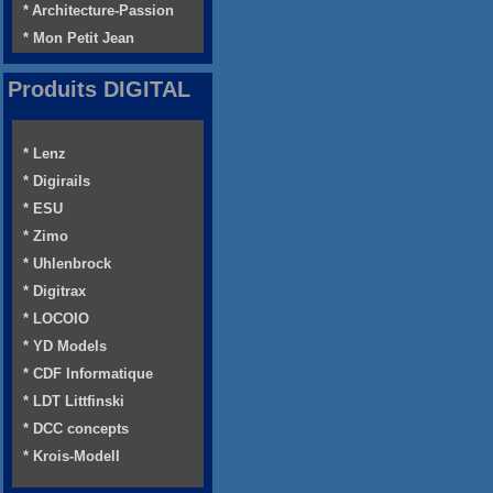
* Architecture-Passion
* Mon Petit Jean
Produits DIGITAL
* Lenz
* Digirails
* ESU
* Zimo
* Uhlenbrock
* Digitrax
* LOCOIO
* YD Models
* CDF Informatique
* LDT Littfinski
* DCC concepts
* Krois-Modell