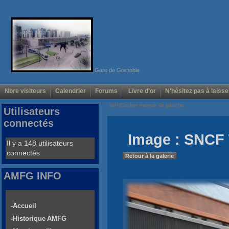
Gare de Grenoble
Nbre visiteurs
Calendrier
Forums
Livre d'or
N'hésitez pas à laisse
Voir/Cacher menus de gauche
Utilisateurs
connectés
Image : SNCF
Il y a 148 utilisateurs
connectés
Retour à la galerie
AMFG INFO
-Accueil
-Historique AMFG