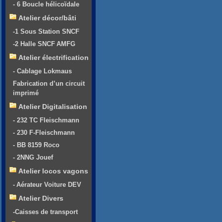
- 6 Boucle hélicoïdale
Atelier décor/bâti
-1 Sous Station SNCF
-2 Halle SNCF AMFG
Atelier électrification
- Cablage Lokmaus
Fabrication d’un circuit
imprimé
Atelier Digitalisation
- 232 TC Fleischmann
- 230 F-Fleischmann
- BB 8159 Roco
- 2NNG Jouef
Atelier locos vagons
- Aérateur Voiture DEV
Atelier Divers
-Caisses de transport