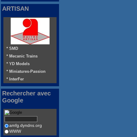
ARTISAN
* SMD
* Mecanic Trains
* YD Models
* Miniatures-Passion
* InterFer
Rechercher avec
Google
amfg.dyndns.org
WWW