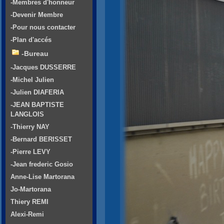
-Membres d'honneur
-Devenir Membre
-Pour nous contacter
-Plan d'accés
-Bureau
-Jacques DUSSERRE
-Michel Julien
-Julien DIAFERIA
-JEAN BAPTISTE
LANGLOIS
-Thierry NAY
-Bernard BERISSET
-Pierre LEVY
-Jean frederic Gosio
Anne-Lise Martorana
Jo-Martorana
Thiery REMI
Alexi-Remi