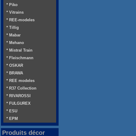
* Piko
* Vitrains
* REE-modeles
* Tillig
* Mabar
* Mehano
* Mistral Train
* Fleischmann
* OSKAR
* BRAWA
* REE modeles
* R37 Collection
* RIVAROSSI
* FULGUREX
* ESU
* EPM
Produits décor