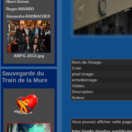
Henri-Gonse
Roger-NAVARO
Alexandre-RADMACHER
AMFG 2013.jpg
Nom de l'image:
Créé:
Sauvegarde du
pixel image:
Train de la Mure
échelleImage:
Visites:
Description:
Auteur:
Vous pouvez afficher cette page 
http://amfg.dyndns.org/tiki