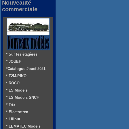
Nouveauté
commerciale
* Sur les étagères
* JOUEF
*Catalogue Jouef 2021
* T2M-PIKO
* ROCO
* LS Models
* LS Models SNCF
* Trix
* Electrotren
* Liliput
* LEMATEC Models