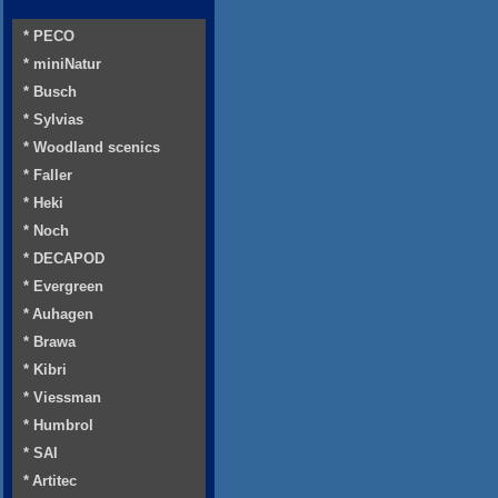
* PECO
* miniNatur
* Busch
* Sylvias
* Woodland scenics
* Faller
* Heki
* Noch
* DECAPOD
* Evergreen
* Auhagen
* Brawa
* Kibri
* Viessman
* Humbrol
* SAI
* Artitec