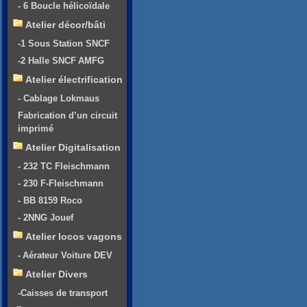
- 6 Boucle hélicoïdale
Atelier décor/bâti
-1 Sous Station SNCF
-2 Halle SNCF AMFG
Atelier électrification
- Cablage Lokmaus
Fabrication d’un circuit
imprimé
Atelier Digitalisation
- 232 TC Fleischmann
- 230 F-Fleischmann
- BB 8159 Roco
- 2NNG Jouef
Atelier locos vagons
- Aérateur Voiture DEV
Atelier Divers
-Caisses de transport