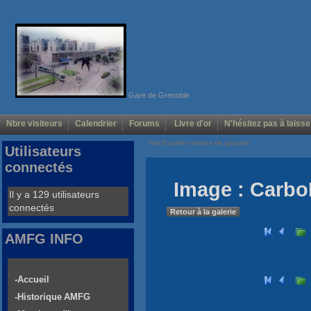
Gare de Grenoble
Nbre visiteurs
Calendrier
Forums
Livre d'or
N'hésitez pas à laisse
Voir/Cacher menus de gauche
Utilisateurs
connectés
Image : Carbo
Il y a 129 utilisateurs
connectés
Retour à la galerie
AMFG INFO
-Accueil
-Historique AMFG