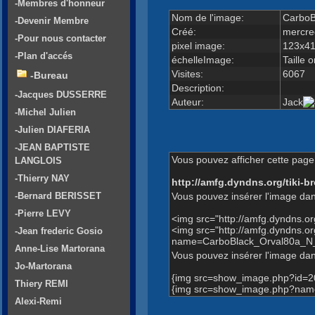
-Membres d'honneur
Nom de l'image:
CarboB
-Devenir Membre
Créé:
mercre
-Pour nous contacter
pixel image:
123x4
-Plan d'accés
échelleImage:
Taille o
Visites:
6067
-Bureau
Description:
-Jacques DUSSERRE
Auteur:
Jack
-Michel Julien
-Julien DIAFERIA
-JEAN BAPTISTE
Vous pouvez afficher cette page 
LANGLOIS
-Thierry NAY
http://amfg.dyndns.org/tiki
Vous pouvez insérer l'image dan
-Bernard BERISSET
-Pierre LEVY
<img src="http://amfg.dyndns.
<img src="http://amfg.dyndns.
-Jean frederic Gosio
name=CarboBlack_Orval80a_N_L
Anne-Lise Martorana
Vous pouvez insérer l'image dans
Jo-Martorana
{img src=show_image.php?id=2
Thiery REMI
{img src=show_image.php?name
Alexi-Remi