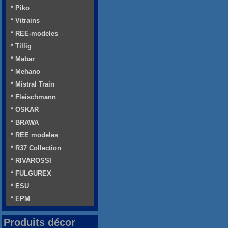
* Piko
* Vitrains
* REE-modeles
* Tillig
* Mabar
* Mehano
* Mistral Train
* Fleischmann
* OSKAR
* BRAWA
* REE modeles
* R37 Collection
* RIVAROSSI
* FULGUREX
* ESU
* EPM
Produits décor