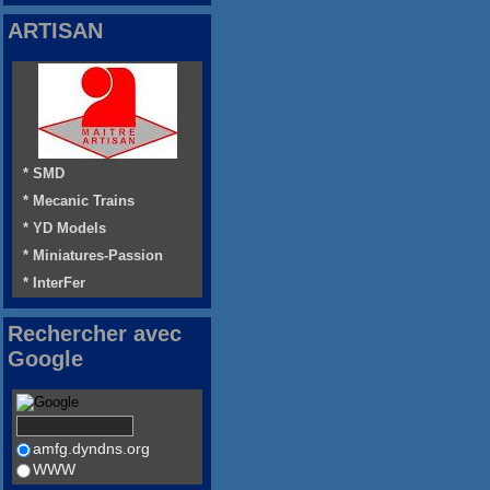
ARTISAN
* SMD
* Mecanic Trains
* YD Models
* Miniatures-Passion
* InterFer
Rechercher avec
Google
amfg.dyndns.org
WWW