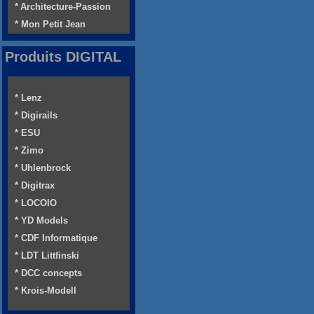
* Architecture-Passion
* Mon Petit Jean
Produits DIGITAL
* Lenz
* Digirails
* ESU
* Zimo
* Uhlenbrock
* Digitrax
* LOCOIO
* YD Models
* CDF Informatique
* LDT Littfinski
* DCC concepts
* Krois-Modell