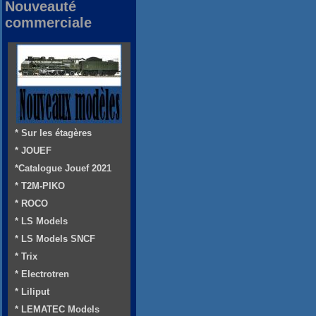
Nouveauté
commerciale
* Sur les étagères
* JOUEF
*Catalogue Jouef 2021
* T2M-PIKO
* ROCO
* LS Models
* LS Models SNCF
* Trix
* Electrotren
* Liliput
* LEMATEC Models