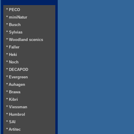
* PECO
* miniNatur
* Busch
* Sylvias
* Woodland scenics
* Faller
* Heki
* Noch
* DECAPOD
* Evergreen
* Auhagen
* Brawa
* Kibri
* Viessman
* Humbrol
* SAI
* Artitec