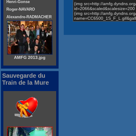
Henri-Gonse
{img src=http://amfg.dyndns.o
id=2066&scaled&scalesize=200 
Roger-NAVARO
{img src=http://amfg.dyndns.o
Alexandre-RADMACHER
name=CC6500_1S_F_L.gif&galle
AMFG 2013.jpg
Sauvegarde du
Train de la Mure