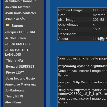
-Membres d'honneur
-Devenir Membre
Nom de l'image:
CC6500_
-Pour nous contacter
Créé:
mercredi
-Plan d'accés
pixel image:
201x58
échelleImage:
x
-Bureau
Visites:
16348
-Jacques DUSSERRE
Description:
-Michel Julien
Auteur:
Jack
-Julien DIAFERIA
-JEAN BAPTISTE
LANGLOIS
Vous pouvez afficher cette page 
-Thierry NAY
http://amfg.dyndns.org/tiki
-Bernard BERISSET
Vous pouvez insérer l'image dan
-Pierre LEVY
lignes:
-Jean frederic Gosio
<img src="http://amfg.dyndns.
Anne-Lise Martorana
/>
<img src="http://amfg.dyndns.
Jo-Martorana
name=CC6500_1S_F_L.gif&scal
Thiery REMI
Vous pouvez insérer l'image dans
lignes:
Alexi-Remi