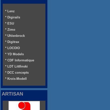
* Lenz
* Digirails
* ESU
* Zimo
* Uhlenbrock
* Digitrax
* LOCOIO
* YD Models
* CDF Informatique
* LDT Littfinski
* DCC concepts
* Krois-Modell
ARTISAN