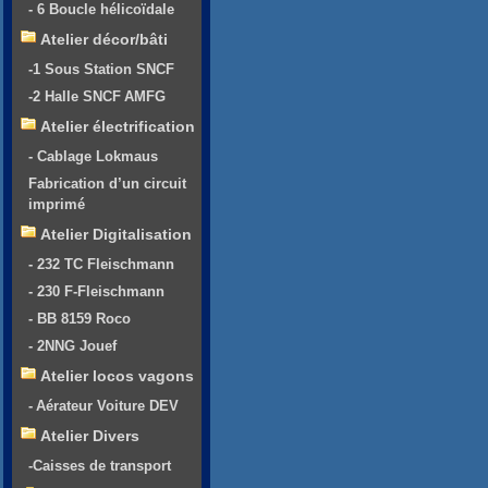
- 6 Boucle hélicoïdale
Atelier décor/bâti
-1 Sous Station SNCF
-2 Halle SNCF AMFG
Atelier électrification
- Cablage Lokmaus
Fabrication d’un circuit
imprimé
Atelier Digitalisation
- 232 TC Fleischmann
- 230 F-Fleischmann
- BB 8159 Roco
- 2NNG Jouef
Atelier locos vagons
- Aérateur Voiture DEV
Atelier Divers
-Caisses de transport