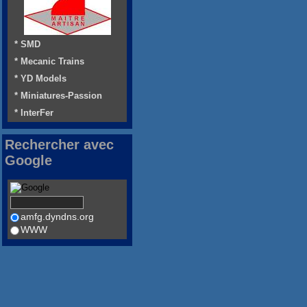
* SMD
* Mecanic Trains
* YD Models
* Miniatures-Passion
* InterFer
Rechercher avec
Google
amfg.dyndns.org
WWW