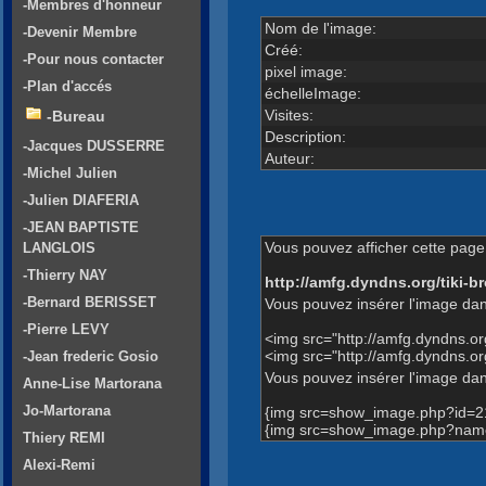
-Membres d'honneur
Nom de l'image:
-Devenir Membre
Créé:
-Pour nous contacter
pixel image:
-Plan d'accés
échelleImage:
Visites:
-Bureau
Description:
-Jacques DUSSERRE
Auteur:
-Michel Julien
-Julien DIAFERIA
-JEAN BAPTISTE
Vous pouvez afficher cette page 
LANGLOIS
-Thierry NAY
http://amfg.dyndns.org/tiki
-Bernard BERISSET
Vous pouvez insérer l'image dan
-Pierre LEVY
<img src="http://amfg.dyndns.o
<img src="http://amfg.dyndns.
-Jean frederic Gosio
Vous pouvez insérer l'image dans
Anne-Lise Martorana
Jo-Martorana
{img src=show_image.php?id=2
{img src=show_image.php?name
Thiery REMI
Alexi-Remi