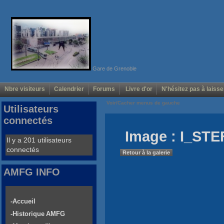
Gare de Grenoble
Nbre visiteurs
Calendrier
Forums
Livre d'or
N'hésitez pas à laisse
Voir/Cacher menus de gauche
Utilisateurs
connectés
Image : I_STE
Il y a 201 utilisateurs
connectés
Retour à la galerie
AMFG INFO
-Accueil
-Historique AMFG