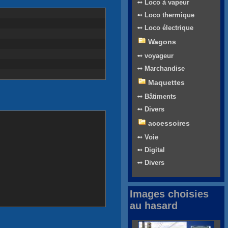
➻ Loco à vapeur
➻ Loco thermique
➻ Loco électrique
Wagons
➻ voyageur
➻ Marchandise
Maquettes
➻ Bâtiments
➻ Divers
accessoires
➻ Voie
➻ Digital
➻ Divers
Images choisies
au hasard