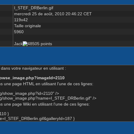
I_STEF_DRBerlin.gif
mercredi 25 de août, 2010 20:46:22 CET
119x42
Taille originale
5960
Jack
dans votre navigateur en utilisant :
-browse_image.php?imageId=2110
s une page HTML en utilisant l'une de ces lignes:
rg/show_image.php?id=2110" />
org/show_image.php?name=I_STEF_DRBerlin.gif" />
 une page Wiki en utilisant l'une de ces lignes:
110 }
=I_STEF_DRBerlin.gif&galleryId=187 }