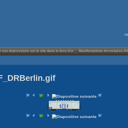
Ut
r vos impressions sur le site dans le livre d'or
Manifestations ferroviaires R
F_DRBerlin.gif