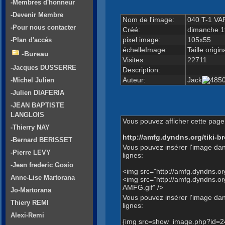
-Membres d'honneur
-Devenir Membre
Nom de l'image:
040 T-1 VA
-Pour nous contacter
Créé:
dimanche 1
pixel image:
105x55
-Plan d'accés
échelleImage:
Taille origin
-Bureau
Visites:
22711
-Jacques DUSSERRE
Description:
Auteur:
Jack
-Michel Julien
-Julien DIAFERIA
-JEAN BAPTISTE
LANGLOIS
Vous pouvez afficher cette page 
-Thierry NAY
http://amfg.dyndns.org/tiki
-Bernard BERISSET
Vous pouvez insérer l'image dan
-Pierre LEVY
lignes:
-Jean frederic Gosio
<img src="http://amfg.dyndns.
Anne-Lise Martorana
<img src="http://amfg.dyndns
AMFG.gif" />
Jo-Martorana
Vous pouvez insérer l'image dans
Thiery REMI
lignes:
Alexi-Remi
{img src=show_image.php?id=2