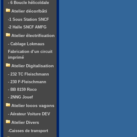
- 6 Boucle hélicoïdale
Atelier décor/bâti
-1 Sous Station SNCF
-2 Halle SNCF AMFG
Atelier électrification
- Cablage Lokmaus
Fabrication d’un circuit
imprimé
Atelier Digitalisation
- 232 TC Fleischmann
- 230 F-Fleischmann
- BB 8159 Roco
- 2NNG Jouef
Atelier locos vagons
- Aérateur Voiture DEV
Atelier Divers
-Caisses de transport