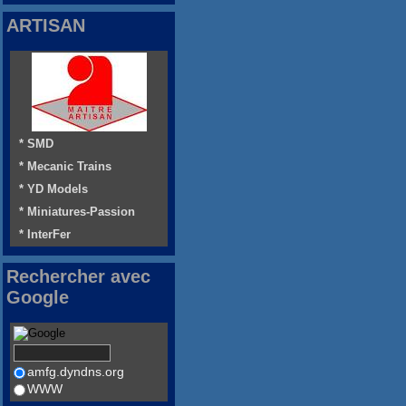
ARTISAN
* SMD
* Mecanic Trains
* YD Models
* Miniatures-Passion
* InterFer
Rechercher avec
Google
amfg.dyndns.org
WWW