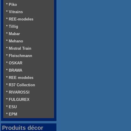
* Piko
* Vitrains
* REE-modeles
* Tillig
* Mabar
* Mehano
* Mistral Train
* Fleischmann
* OSKAR
* BRAWA
* REE modeles
* R37 Collection
* RIVAROSSI
* FULGUREX
* ESU
* EPM
Produits décor