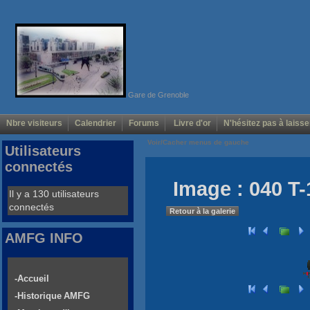
Gare de Grenoble
Nbre visiteurs
Calendrier
Forums
Livre d'or
N'hésitez pas à laisse
Voir/Cacher menus de gauche
Utilisateurs
connectés
Image : 040 T
Il y a 130 utilisateurs
connectés
Retour à la galerie
AMFG INFO
-Accueil
-Historique AMFG