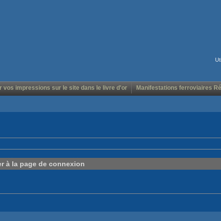
Ut
r vos impressions sur le site dans le livre d'or
Manifestations ferroviaires R
er à la page de connexion