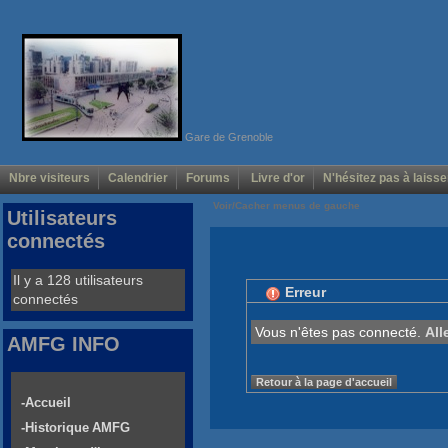
Gare de Grenoble
Nbre visiteurs
Calendrier
Forums
Livre d'or
N'hésitez pas à laisse
Voir/Cacher menus de gauche
Utilisateurs
connectés
Il y a 128 utilisateurs
Erreur
connectés
Vous n'êtes pas connecté.
All
AMFG INFO
Retour à la page d'accueil
-Accueil
-Historique AMFG