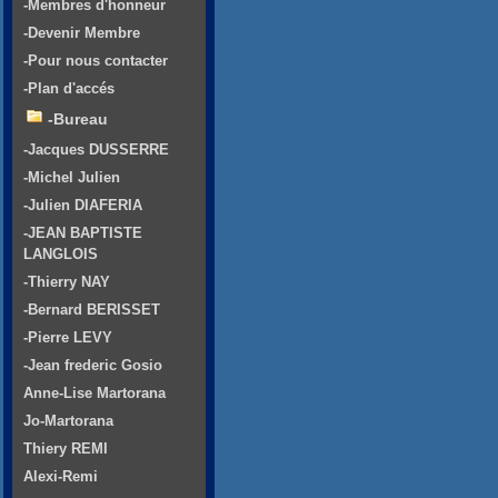
-Membres d'honneur
-Devenir Membre
-Pour nous contacter
-Plan d'accés
-Bureau
-Jacques DUSSERRE
-Michel Julien
-Julien DIAFERIA
-JEAN BAPTISTE
LANGLOIS
-Thierry NAY
-Bernard BERISSET
-Pierre LEVY
-Jean frederic Gosio
Anne-Lise Martorana
Jo-Martorana
Thiery REMI
Alexi-Remi