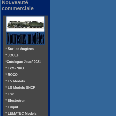
Nouveauté
commerciale
* Sur les étagères
* JOUEF
*Catalogue Jouef 2021
* T2M-PIKO
* ROCO
* LS Models
* LS Models SNCF
* Trix
* Electrotren
* Liliput
* LEMATEC Models