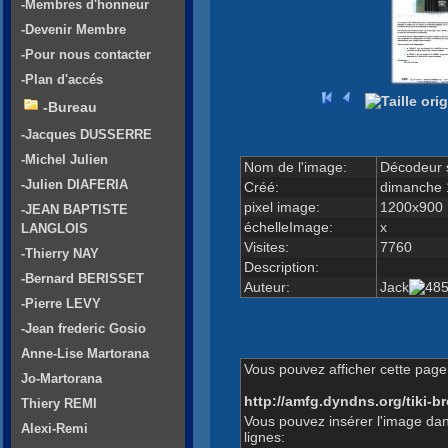
-Membres d'honneur
-Devenir Membre
-Pour nous contacter
-Plan d'accés
-Bureau
-Jacques DUSSERRE
-Michel Julien
Nom de l'image:
Décodeur 
-Julien DIAFERIA
Créé:
dimanche 
pixel image:
1200x900
-JEAN BAPTISTE
échelleImage:
x
LANGLOIS
Visites:
7760
-Thierry NAY
Description:
-Bernard BERISSET
Auteur:
Jack
-Pierre LEVY
-Jean frederic Gosio
Anne-Lise Martorana
Vous pouvez afficher cette page 
Jo-Martorana
http://amfg.dyndns.org/tiki
Thiery REMI
Vous pouvez insérer l'image dan
Alexi-Remi
lignes: