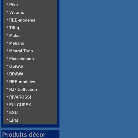
* Piko
* Vitrains
* REE-modeles
* Tillig
* Mabar
* Mehano
* Mistral Train
* Fleischmann
* OSKAR
* BRAWA
* REE modeles
* R37 Collection
* RIVAROSSI
* FULGUREX
* ESU
* EPM
Produits décor