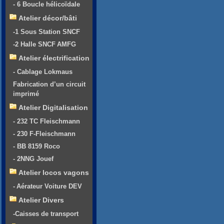
- 6 Boucle hélicoïdale
Atelier décor/bâti
-1 Sous Station SNCF
-2 Halle SNCF AMFG
Atelier électrification
- Cablage Lokmaus
Fabrication d’un circuit
imprimé
Atelier Digitalisation
- 232 TC Fleischmann
- 230 F-Fleischmann
- BB 8159 Roco
- 2NNG Jouef
Atelier locos vagons
- Aérateur Voiture DEV
Atelier Divers
-Caisses de transport