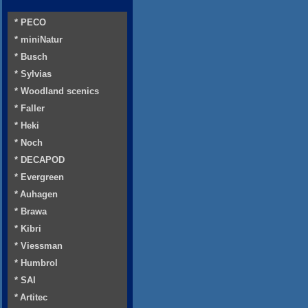
* PECO
* miniNatur
* Busch
* Sylvias
* Woodland scenics
* Faller
* Heki
* Noch
* DECAPOD
* Evergreen
* Auhagen
* Brawa
* Kibri
* Viessman
* Humbrol
* SAI
* Artitec