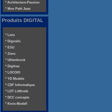
* Architecture-Passion
* Mon Petit Jean
Produits DIGITAL
* Lenz
* Digirails
* ESU
* Zimo
* Uhlenbrock
* Digitrax
* LOCOIO
* YD Models
* CDF Informatique
* LDT Littfinski
* DCC concepts
* Krois-Modell