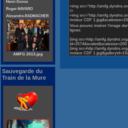
Henri-Gonse
<img src="http://amfg.dyndns.
Roger-NAVARO
/>
<img src="http://amfg.dyndns
Alexandre-RADMACHER
moteur CDF 1.jpg&scalesize=20
Vous pouvez insérer l'image dans
lignes:
{img src=http://amfg.dyndns.o
id=2574&scaled&scalesize=200 
{img src=http://amfg.dyndns.
moteur CDF 1.jpg&galleryId=19
AMFG 2013.jpg
Sauvegarde du
Train de la Mure