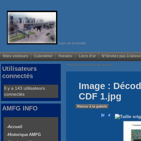
Gare de Grenoble
Nbre visiteurs
Calendrier
Forums
Livre d'or
N'hésitez pas à laisse
Voir/Cacher menus de gauche
Utilisateurs
connectés
Image : Décod
Il y a 143 utilisateurs
CDF 1.jpg
connectés
Retour à la galerie
AMFG INFO
-Accueil
-Historique AMFG