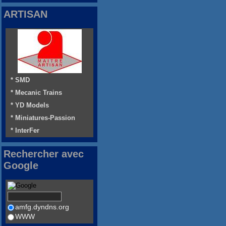
ARTISAN
* SMD
* Mecanic Trains
* YD Models
* Miniatures-Passion
* InterFer
Rechercher avec
Google
amfg.dyndns.org
WWW