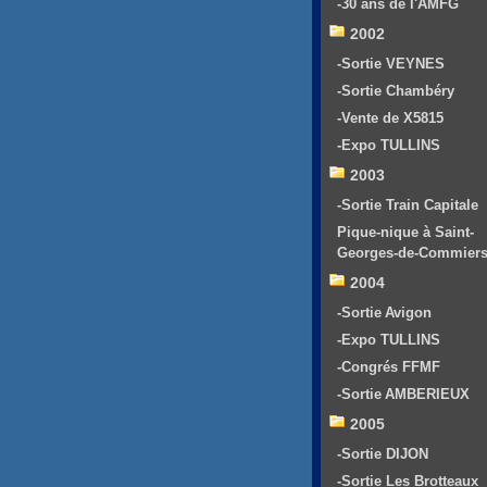
-30 ans de l'AMFG
2002
-Sortie VEYNES
-Sortie Chambéry
-Vente de X5815
-Expo TULLINS
2003
-Sortie Train Capitale
Pique-nique à Saint-
Georges-de-Commier
2004
-Sortie Avigon
-Expo TULLINS
-Congrés FFMF
-Sortie AMBERIEUX
2005
-Sortie DIJON
-Sortie Les Brotteaux