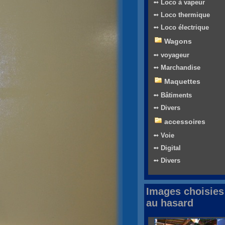
➻ Loco à vapeur
➻ Loco thermique
➻ Loco électrique
Wagons
➻ voyageur
➻ Marchandise
Maquettes
➻ Bâtiments
➻ Divers
accessoires
➻ Voie
➻ Digital
➻ Divers
Images choisies
au hasard