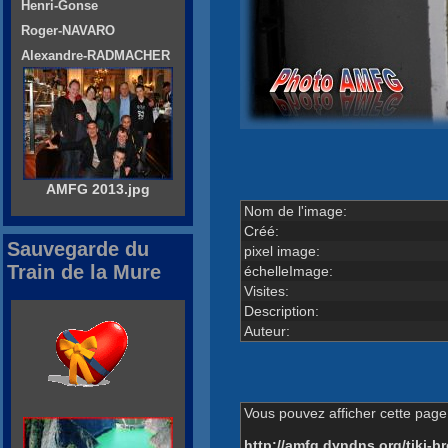
Henri-Gonse
Roger-NAVARO
Alexandre-RADMACHER
AMFG 2013.jpg
Nom de l'image:
Créé:
Sauvegarde du
pixel image:
Train de la Mure
échelleImage:
Visites:
Description:
Auteur:
Vous pouvez afficher cette page 
http://amfg.dyndns.org/tiki