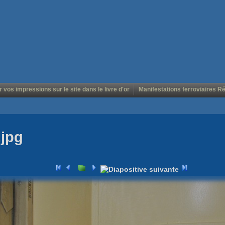
r vos impressions sur le site dans le livre d'or
Manifestations ferroviaires R
.jpg