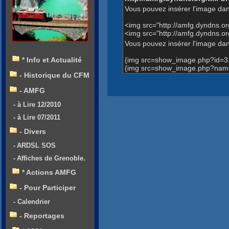
Vous pouvez insérer l'image dan
<img src="http://amfg.dyndns.
<img src="http://amfg.dyndns.
Vous pouvez insérer l'image dans
{img src=show_image.php?id=3
* Info et Actualité
{img src=show_image.php?name
- Historique du CFM
- AMFG
- à Lire 12/2010
- à Lire 07/2011
- Divers
- ARDSL SOS
- Affiches de Grenoble.
* Actions AMFG
- Pour Participer
- Calendrier
- Reportages