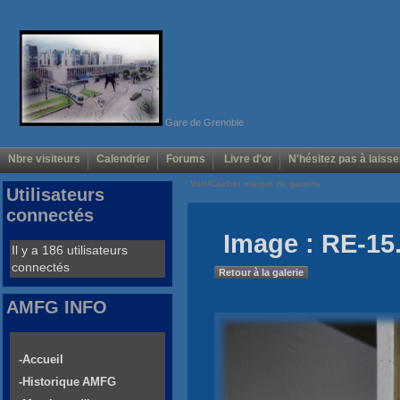
Gare de Grenoble
Nbre visiteurs
Calendrier
Forums
Livre d'or
N'hésitez pas à laisse
Voir/Cacher menus de gauche
Utilisateurs
connectés
Image : RE-15
Il y a 186 utilisateurs
connectés
Retour à la galerie
AMFG INFO
-Accueil
-Historique AMFG