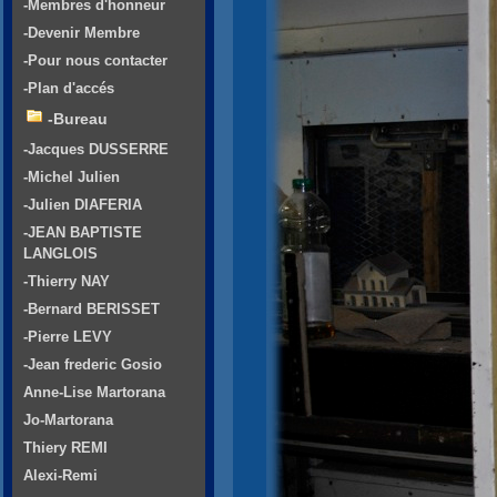
-Membres d'honneur
-Devenir Membre
-Pour nous contacter
-Plan d'accés
-Bureau
-Jacques DUSSERRE
-Michel Julien
-Julien DIAFERIA
-JEAN BAPTISTE
LANGLOIS
-Thierry NAY
-Bernard BERISSET
-Pierre LEVY
-Jean frederic Gosio
Anne-Lise Martorana
Jo-Martorana
Thiery REMI
Alexi-Remi