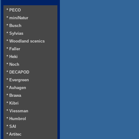
* PECO
* miniNatur
* Busch
* Sylvias
* Woodland scenics
* Faller
* Heki
* Noch
* DECAPOD
* Evergreen
* Auhagen
* Brawa
* Kibri
* Viessman
* Humbrol
* SAI
* Artitec