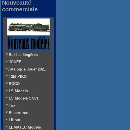
Nouveauté
commerciale
* Sur les étagères
* JOUEF
*Catalogue Jouef 2021
* T2M-PIKO
* ROCO
* LS Models
* LS Models SNCF
* Trix
* Electrotren
* Liliput
* LEMATEC Models