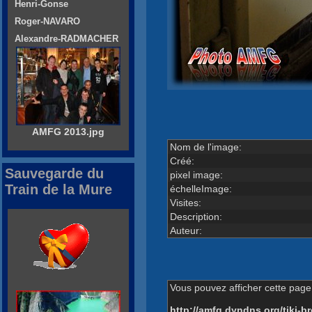
Henri-Gonse
Roger-NAVARO
Alexandre-RADMACHER
AMFG 2013.jpg
Nom de l'image:
Créé:
Sauvegarde du
pixel image:
Train de la Mure
échelleImage:
Visites:
Description:
Auteur:
Vous pouvez afficher cette page 
http://amfg.dyndns.org/tiki