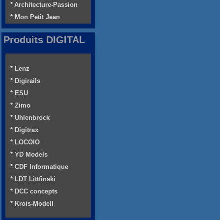
* Architecture-Passion
* Mon Petit Jean
Produits DIGITAL
* Lenz
* Digirails
* ESU
* Zimo
* Uhlenbrock
* Digitrax
* LOCOIO
* YD Models
* CDF Informatique
* LDT Littfinski
* DCC concepts
* Krois-Modell