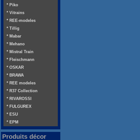
* Piko
* Vitrains
* REE-modeles
* Tillig
* Mabar
* Mehano
* Mistral Train
* Fleischmann
* OSKAR
* BRAWA
* REE modeles
* R37 Collection
* RIVAROSSI
* FULGUREX
* ESU
* EPM
Produits décor