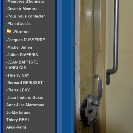
-Membres d'honneur
-Devenir Membre
-Pour nous contacter
-Plan d'accés
-Bureau
-Jacques DUSSERRE
-Michel Julien
-Julien DIAFERIA
-JEAN BAPTISTE
LANGLOIS
-Thierry NAY
-Bernard BERISSET
-Pierre LEVY
-Jean frederic Gosio
Anne-Lise Martorana
Jo-Martorana
Thiery REMI
Alexi-Remi