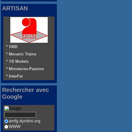
ARTISAN
* SMD
* Mecanic Trains
* YD Models
* Miniatures-Passion
* InterFer
Rechercher avec
Google
amfg.dyndns.org
WWW