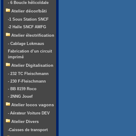
- 6 Boucle hélicoïdale
Atelier décor/bâti
-1 Sous Station SNCF
-2 Halle SNCF AMFG
Atelier électrification
- Cablage Lokmaus
Fabrication d’un circuit
imprimé
Atelier Digitalisation
- 232 TC Fleischmann
- 230 F-Fleischmann
- BB 8159 Roco
- 2NNG Jouef
Atelier locos vagons
- Aérateur Voiture DEV
Atelier Divers
-Caisses de transport