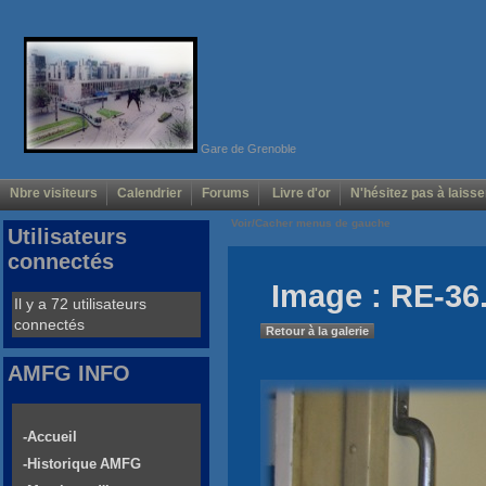
Gare de Grenoble
Nbre visiteurs
Calendrier
Forums
Livre d'or
N'hésitez pas à laisse
Voir/Cacher menus de gauche
Utilisateurs
connectés
Image : RE-36
Il y a 72 utilisateurs
connectés
Retour à la galerie
AMFG INFO
-Accueil
-Historique AMFG