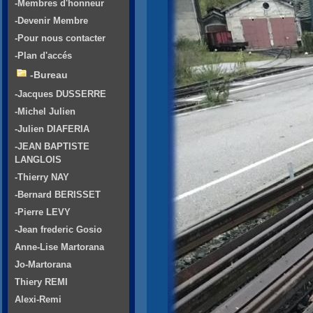
-Membres d'honneur
-Devenir Membre
-Pour nous contacter
-Plan d'accés
-Bureau
-Jacques DUSSERRE
-Michel Julien
-Julien DIAFERIA
-JEAN BAPTISTE
LANGLOIS
-Thierry NAY
-Bernard BERISSET
-Pierre LEVY
-Jean frederic Gosio
Anne-Lise Martorana
Jo-Martorana
Thiery REMI
Alexi-Remi