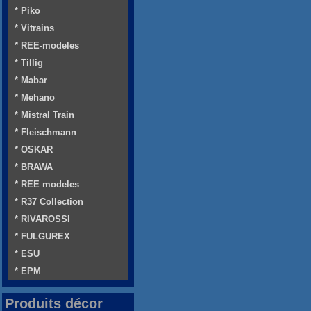
* Piko
* Vitrains
* REE-modeles
* Tillig
* Mabar
* Mehano
* Mistral Train
* Fleischmann
* OSKAR
* BRAWA
* REE modeles
* R37 Collection
* RIVAROSSI
* FULGUREX
* ESU
* EPM
Produits décor