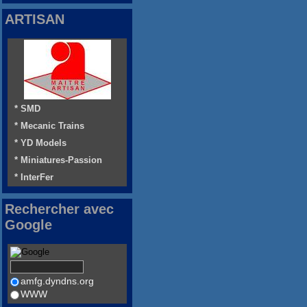
ARTISAN
* SMD
* Mecanic Trains
* YD Models
* Miniatures-Passion
* InterFer
Rechercher avec
Google
amfg.dyndns.org
WWW