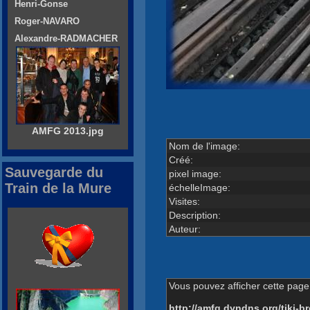
Henri-Gonse
Roger-NAVARO
Alexandre-RADMACHER
AMFG 2013.jpg
Nom de l'image:
Créé:
Sauvegarde du
pixel image:
Train de la Mure
échelleImage:
Visites:
Description:
Auteur:
Vous pouvez afficher cette page 
http://amfg.dyndns.org/tiki