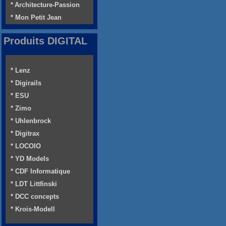
* Architecture-Passion
* Mon Petit Jean
Produits DIGITAL
* Lenz
* Digirails
* ESU
* Zimo
* Uhlenbrock
* Digitrax
* LOCOIO
* YD Models
* CDF Informatique
* LDT Littfinski
* DCC concepts
* Krois-Modell