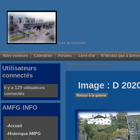
Gare de Grenoble
Nbre visiteurs
Calendrier
Forums
Livre d'or
N'hésitez pas à laisse
Voir/Cacher menus de gauche
Utilisateurs
connectés
Image : D 2020
Il y a 129 utilisateurs
connectés
Retour à la galerie
AMFG INFO
-Accueil
-Historique AMFG