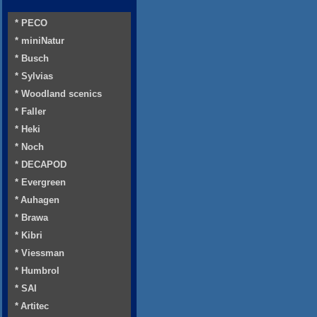
* PECO
* miniNatur
* Busch
* Sylvias
* Woodland scenics
* Faller
* Heki
* Noch
* DECAPOD
* Evergreen
* Auhagen
* Brawa
* Kibri
* Viessman
* Humbrol
* SAI
* Artitec