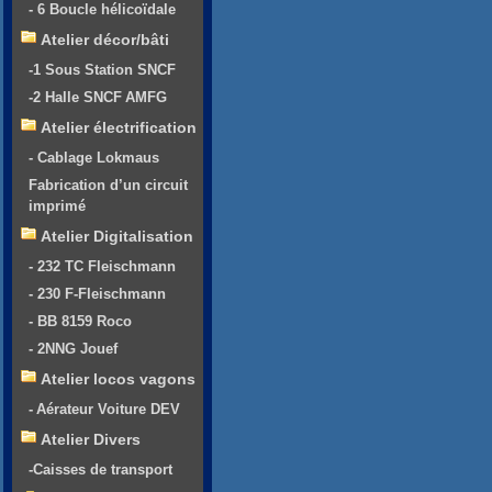
- 6 Boucle hélicoïdale
Atelier décor/bâti
-1 Sous Station SNCF
-2 Halle SNCF AMFG
Atelier électrification
- Cablage Lokmaus
Fabrication d’un circuit
imprimé
Atelier Digitalisation
- 232 TC Fleischmann
- 230 F-Fleischmann
- BB 8159 Roco
- 2NNG Jouef
Atelier locos vagons
- Aérateur Voiture DEV
Atelier Divers
-Caisses de transport