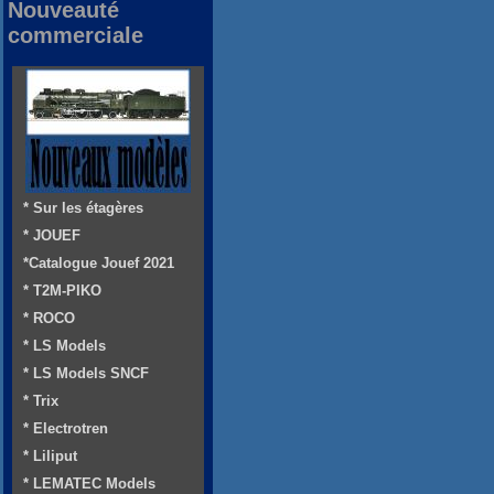
Nouveauté
commerciale
* Sur les étagères
* JOUEF
*Catalogue Jouef 2021
* T2M-PIKO
* ROCO
* LS Models
* LS Models SNCF
* Trix
* Electrotren
* Liliput
* LEMATEC Models