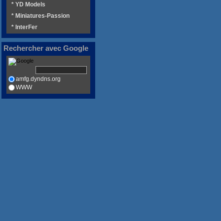
* YD Models
* Miniatures-Passion
* InterFer
Rechercher avec Google
amfg.dyndns.org
WWW