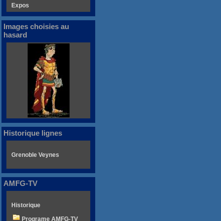
Expos
Images choisies au
hasard
Historique lignes
Grenoble Veynes
AMFG-TV
Historique
Programe AMFG-TV