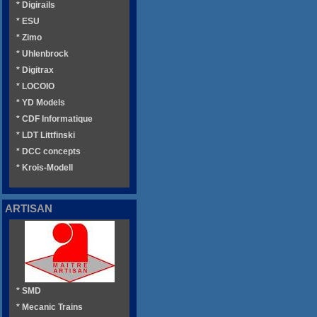
* Digirails
* ESU
* Zimo
* Uhlenbrock
* Digitrax
* LOCOIO
* YD Models
* CDF Informatique
* LDT Littfinski
* DCC concepts
* Krois-Modell
ARTISAN
* SMD
* Mecanic Trains