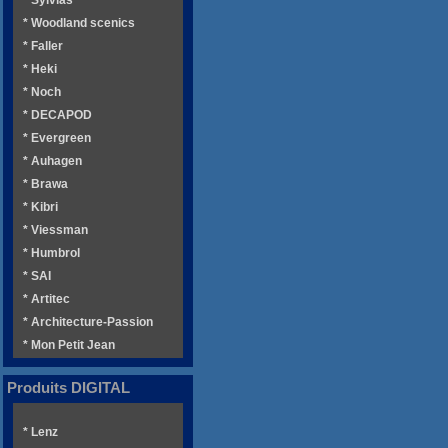
* Woodland scenics
* Faller
* Heki
* Noch
* DECAPOD
* Evergreen
* Auhagen
* Brawa
* Kibri
* Viessman
* Humbrol
* SAI
* Artitec
* Architecture-Passion
* Mon Petit Jean
Produits DIGITAL
* Lenz