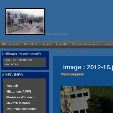
Gare de Grenoble
Nbre visiteurs
Calendrier
Forums
Livre d'or
N'hésitez pas à laisser vos impre
Voir/Cacher menus de gauche
Utilisateurs connectés
Il y a 145 utilisateurs
connectés
Image : 2012-15.
AMFG INFO
Retour à la galerie
-Accueil
-Historique AMFG
-Membres d'honneur
-Devenir Membre
-Pour nous contacter