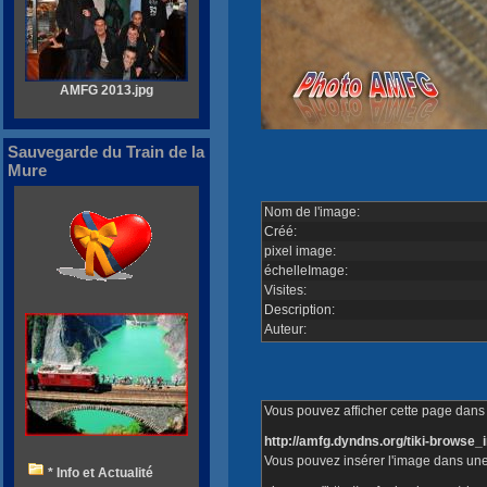
AMFG 2013.jpg
Sauvegarde du Train de la
Mure
Nom de l'image:
Créé:
pixel image:
échelleImage:
Visites:
Description:
Auteur:
Vous pouvez afficher cette page dans v
http://amfg.dyndns.org/tiki-brows
Vous pouvez insérer l'image dans une
* Info et Actualité