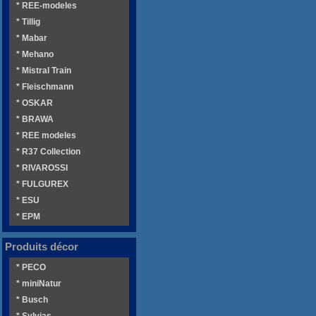
* REE-modeles
* Tillig
* Mabar
* Mehano
* Mistral Train
* Fleischmann
* OSKAR
* BRAWA
* REE modeles
* R37 Collection
* RIVAROSSI
* FULGUREX
* ESU
* EPM
Produits décor
* PECO
* miniNatur
* Busch
* Sylvias