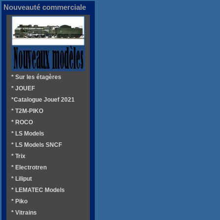
Nouveauté commerciale
* Sur les étagères
* JOUEF
*Catalogue Jouef 2021
* T2M-PIKO
* ROCO
* LS Models
* LS Models SNCF
* Trix
* Electrotren
* Liliput
* LEMATEC Models
* Piko
* Vitrains