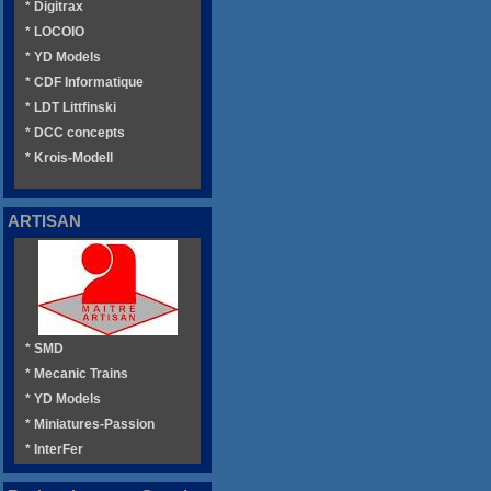
* Digitrax
* LOCOIO
* YD Models
* CDF Informatique
* LDT Littfinski
* DCC concepts
* Krois-Modell
ARTISAN
* SMD
* Mecanic Trains
* YD Models
* Miniatures-Passion
* InterFer