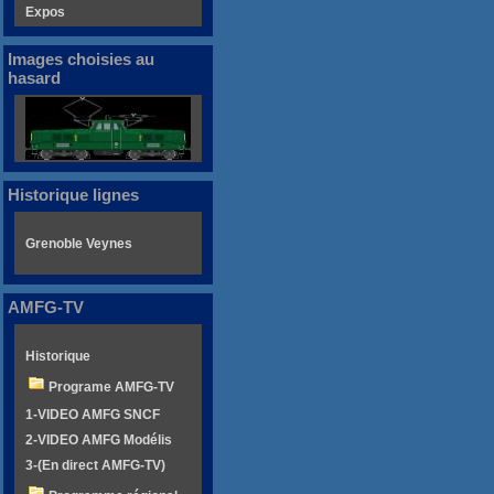
Expos
Images choisies au
hasard
Historique lignes
Grenoble Veynes
AMFG-TV
Historique
Programe AMFG-TV
1-VIDEO AMFG SNCF
2-VIDEO AMFG Modélis
3-(En direct AMFG-TV)