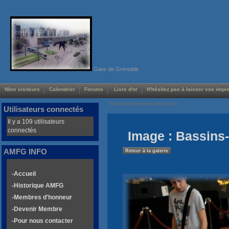
Gare de Grenoble
Nbre visiteurs
Calendrier
Forums
Livre d'or
N'hésitez pas à laisser vos impre
Voir/Cacher menus de gauche
Utilisateurs connectés
Il y a 109 utilisateurs
connectés
Image : Bassins-
AMFG INFO
Retour à la galerie
-Accueil
-Historique AMFG
-Membres d'honneur
-Devenir Membre
-Pour nous contacter