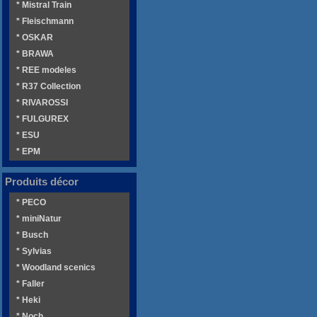
* Mistral Train
* Fleischmann
* OSKAR
* BRAWA
* REE modeles
* R37 Collection
* RIVAROSSI
* FULGUREX
* ESU
* EPM
Produits décor
* PECO
* miniNatur
* Busch
* Sylvias
* Woodland scenics
* Faller
* Heki
* Noch