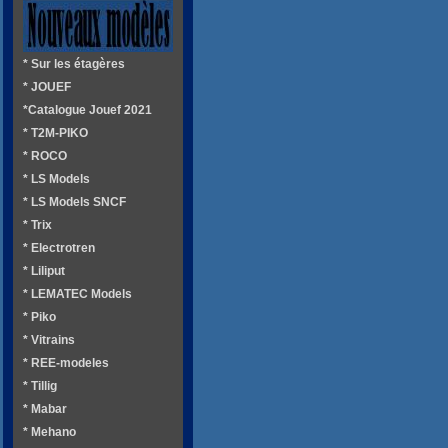
* Sur les étagères
* JOUEF
*Catalogue Jouef 2021
* T2M-PIKO
* ROCO
* LS Models
* LS Models SNCF
* Trix
* Electrotren
* Liliput
* LEMATEC Models
* Piko
* Vitrains
* REE-modeles
* Tillig
* Mabar
* Mehano