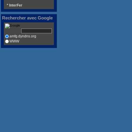
* InterFer
Rechercher avec Google
amfg.dyndns.org
WWW