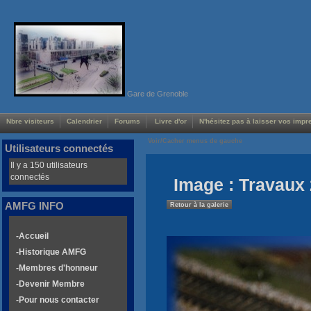
Gare de Grenoble
Nbre visiteurs
Calendrier
Forums
Livre d'or
N'hésitez pas à laisser vos impre
Voir/Cacher menus de gauche
Utilisateurs connectés
Il y a 150 utilisateurs
connectés
Image : Travaux 
AMFG INFO
Retour à la galerie
-Accueil
-Historique AMFG
-Membres d'honneur
-Devenir Membre
-Pour nous contacter