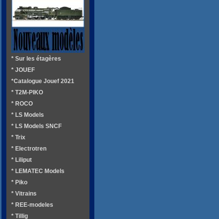
* Sur les étagères
* JOUEF
*Catalogue Jouef 2021
* T2M-PIKO
* ROCO
* LS Models
* LS Models SNCF
* Trix
* Electrotren
* Liliput
* LEMATEC Models
* Piko
* Vitrains
* REE-modeles
* Tillig