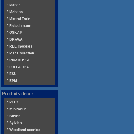
* Mabar
* Mehano
* Mistral Train
* Fleischmann
* OSKAR
* BRAWA
* REE modeles
* R37 Collection
* RIVAROSSI
* FULGUREX
* ESU
* EPM
Produits décor
* PECO
* miniNatur
* Busch
* Sylvias
* Woodland scenics