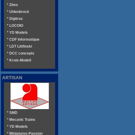
* Zimo
* Uhlenbrock
* Digitrax
* LOCOIO
* YD Models
* CDF Informatique
* LDT Littfinski
* DCC concepts
* Krois-Modell
ARTISAN
* SMD
* Mecanic Trains
* YD Models
* Miniatures-Passion