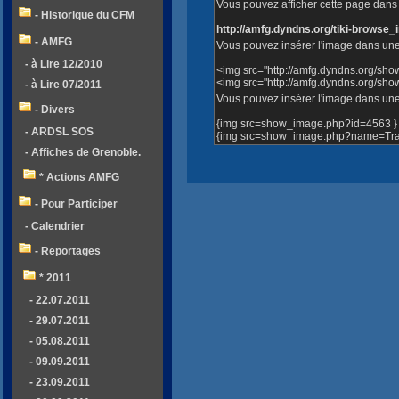
Vous pouvez afficher cette page dans v
- Historique du CFM
http://amfg.dyndns.org/tiki-brows
- AMFG
Vous pouvez insérer l'image dans une
- à Lire 12/2010
<img src="http://amfg.dyndns.org/sh
<img src="http://amfg.dyndns.org/s
- à Lire 07/2011
Vous pouvez insérer l'image dans une 
- Divers
{img src=show_image.php?id=4563 }
- ARDSL SOS
{img src=show_image.php?name=Trav
- Affiches de Grenoble.
* Actions AMFG
- Pour Participer
- Calendrier
- Reportages
* 2011
- 22.07.2011
- 29.07.2011
- 05.08.2011
- 09.09.2011
- 23.09.2011