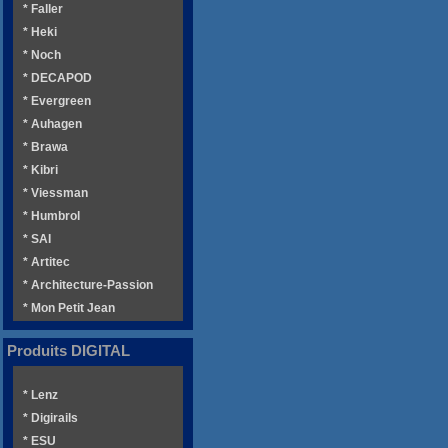
* Faller
* Heki
* Noch
* DECAPOD
* Evergreen
* Auhagen
* Brawa
* Kibri
* Viessman
* Humbrol
* SAI
* Artitec
* Architecture-Passion
* Mon Petit Jean
Produits DIGITAL
* Lenz
* Digirails
* ESU