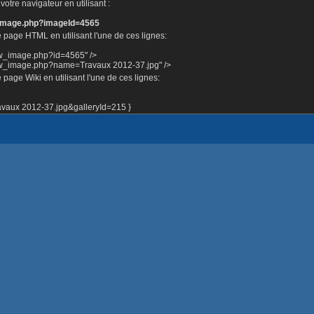
otre navigateur en utilisant :
e_image.php?imageId=4565
 page HTML en utilisant l'une de ces lignes:
ow_image.php?id=4565" />
how_image.php?name=Travaux 2012-37.jpg" />
page Wiki en utilisant l'une de ces lignes:
aux 2012-37.jpg&galleryId=215 }