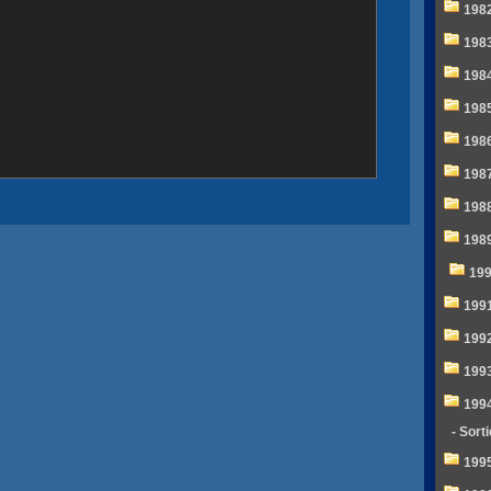
198
198
198
198
198
198
198
198
19
199
199
199
199
- Sort
199