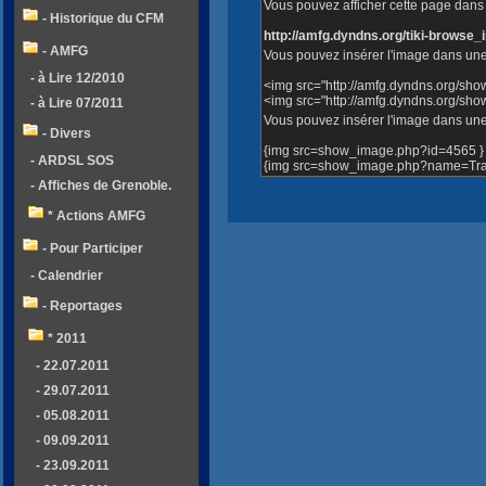
Vous pouvez afficher cette page dans v
- Historique du CFM
http://amfg.dyndns.org/tiki-brows
- AMFG
Vous pouvez insérer l'image dans une
- à Lire 12/2010
<img src="http://amfg.dyndns.org/sh
<img src="http://amfg.dyndns.org/s
- à Lire 07/2011
Vous pouvez insérer l'image dans une 
- Divers
{img src=show_image.php?id=4565 }
- ARDSL SOS
{img src=show_image.php?name=Trav
- Affiches de Grenoble.
* Actions AMFG
- Pour Participer
- Calendrier
- Reportages
* 2011
- 22.07.2011
- 29.07.2011
- 05.08.2011
- 09.09.2011
- 23.09.2011