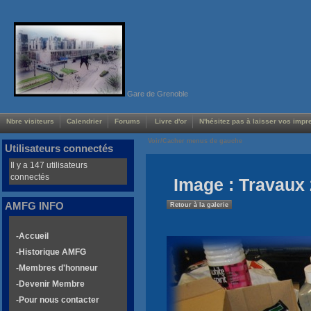
Gare de Grenoble
Nbre visiteurs
Calendrier
Forums
Livre d'or
N'hésitez pas à laisser vos impre
Voir/Cacher menus de gauche
Utilisateurs connectés
Il y a 147 utilisateurs
connectés
Image : Travaux 
AMFG INFO
Retour à la galerie
-Accueil
-Historique AMFG
-Membres d'honneur
-Devenir Membre
-Pour nous contacter