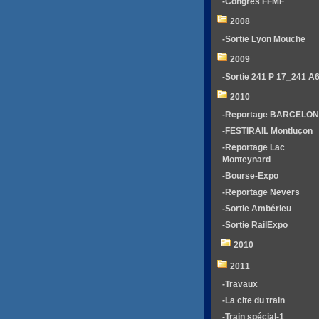
-Congrés FFMF
2008
-Sortie Lyon Mouche
2009
-Sortie 241 P 17_241 A
2010
-Reportage BARCELO
-FESTIRAIL Montluçon
-Reportage Lac
Monteynard
-Bourse-Expo
-Reportage Nevers
-Sortie Ambérieu
-Sortie RailExpo
2010
2011
-Travaux
-La cite du train
-Train spécial-1