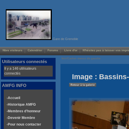
Gare de Grenoble
Nbre visiteurs
Calendrier
Forums
Livre d'or
N'hésitez pas à laisser vos impre
Voir/Cacher menus de gauche
Utilisateurs connectés
Il y a 146 utilisateurs
connectés
Image : Bassins-
AMFG INFO
Retour à la galerie
-Accueil
-Historique AMFG
-Membres d'honneur
-Devenir Membre
-Pour nous contacter