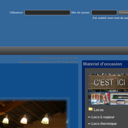
Utilisateur:
Mot de passe:
J'ai oublié mon mot de p
Voir/Cacher menus de droite
Envoyez cette page par courrier électronique
Materiel d'occasion
Locos
➻ Loco à vapeur
➻ Loco thermique