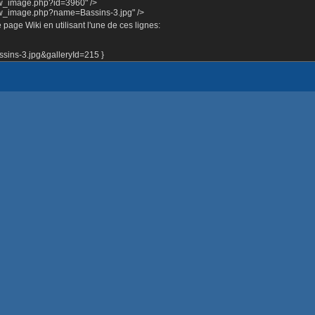
ow_image.php?id=3960" />
how_image.php?name=Bassins-3.jpg" />
page Wiki en utilisant l'une de ces lignes:
ins-3.jpg&galleryId=215 }