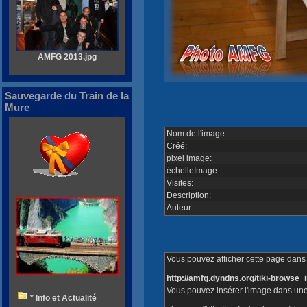
AMFG 2013.jpg
Sauvegarde du Train de la
Mure
Nom de l'image:
Créé:
pixel image:
échelleImage:
Visites:
Description:
Auteur:
Vous pouvez afficher cette page dans v
http://amfg.dyndns.org/tiki-brows
Vous pouvez insérer l'image dans une
* Info et Actualité