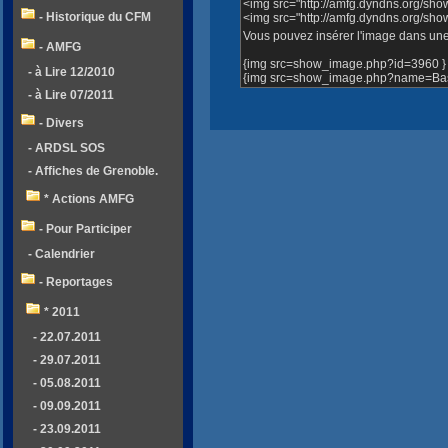
<img src="http://amfg.dyndns.org/sh
- Historique du CFM
<img src="http://amfg.dyndns.org/s
Vous pouvez insérer l'image dans une 
- AMFG
{img src=show_image.php?id=3960 }
- à Lire 12/2010
{img src=show_image.php?name=Bass
- à Lire 07/2011
- Divers
- ARDSL SOS
- Affiches de Grenoble.
* Actions AMFG
- Pour Participer
- Calendrier
- Reportages
* 2011
- 22.07.2011
- 29.07.2011
- 05.08.2011
- 09.09.2011
- 23.09.2011