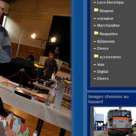
➻ Loco électrique
Wagons
➻ voyageur
➻ Marchandise
Maquettes
➻ Bâtiments
➻ Divers
accessoires
➻ Voie
➻ Digital
➻ Divers
Images choisies au
hasard