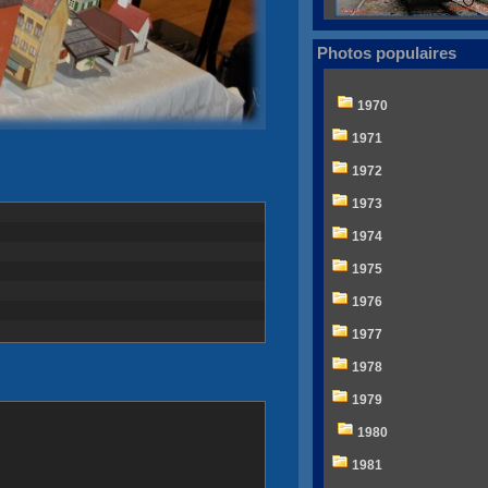
Photos populaires
1970
1971
1972
1973
1974
1975
1976
1977
1978
1979
1980
1981