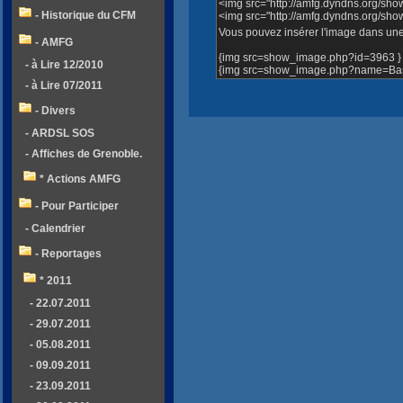
<img src="http://amfg.dyndns.org/sh
- Historique du CFM
<img src="http://amfg.dyndns.org/s
Vous pouvez insérer l'image dans une 
- AMFG
{img src=show_image.php?id=3963 }
- à Lire 12/2010
{img src=show_image.php?name=Bass
- à Lire 07/2011
- Divers
- ARDSL SOS
- Affiches de Grenoble.
* Actions AMFG
- Pour Participer
- Calendrier
- Reportages
* 2011
- 22.07.2011
- 29.07.2011
- 05.08.2011
- 09.09.2011
- 23.09.2011