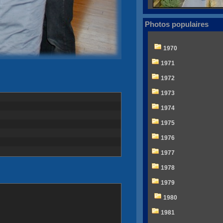
Photos populaires
1970
1971
1972
1973
1974
1975
1976
1977
1978
1979
1980
1981