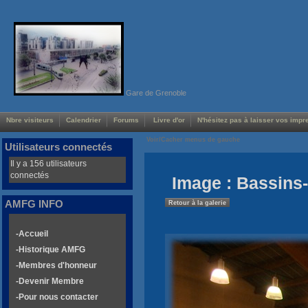
Gare de Grenoble
Nbre visiteurs
Calendrier
Forums
Livre d'or
N'hésitez pas à laisser vos impre
Voir/Cacher menus de gauche
Utilisateurs connectés
Il y a 156 utilisateurs
connectés
Image : Bassins-
AMFG INFO
Retour à la galerie
-Accueil
-Historique AMFG
-Membres d'honneur
-Devenir Membre
-Pour nous contacter