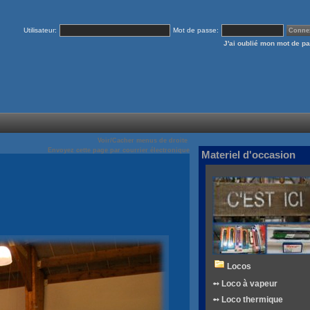
Utilisateur:
Mot de passe:
J'ai oublié mon mot de p
Voir/Cacher menus de droite
Envoyez cette page par courrier électronique
Materiel d'occasion
Locos
➻ Loco à vapeur
➻ Loco thermique