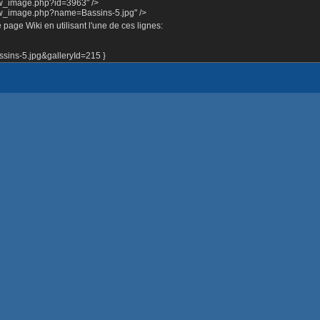
ow_image.php?id=3963" />
how_image.php?name=Bassins-5.jpg" />
page Wiki en utilisant l'une de ces lignes:
ins-5.jpg&galleryId=215 }