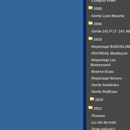
-Congrés FFMF
2008
-Sortie Lyon Mouche
2009
-Sortie 241 P 17_241 A
2010
-Reportage BARCELO
-FESTIRAIL Montluçon
-Reportage Lac
Monteynard
-Bourse-Expo
-Reportage Nevers
-Sortie Ambérieu
-Sortie RailExpo
2010
2011
-Travaux
-La cite du train
-Train spécial-1