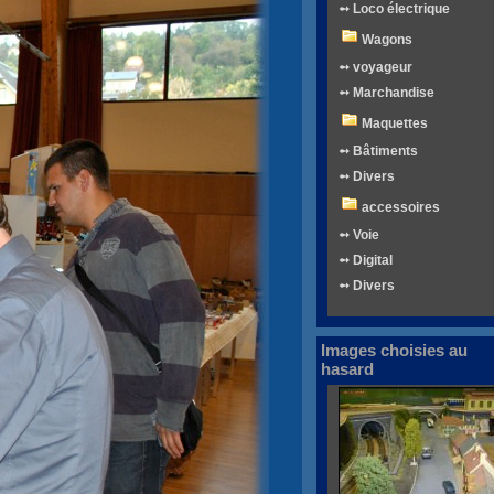
➻ Loco électrique
Wagons
➻ voyageur
➻ Marchandise
Maquettes
➻ Bâtiments
➻ Divers
accessoires
➻ Voie
➻ Digital
➻ Divers
Images choisies au
hasard